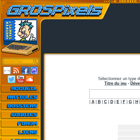
Sélectionnez un type d
Titre du jeu
-
Déve
|
A
|
B
|
C
|
D
|
E
|
F
|
G
|
H