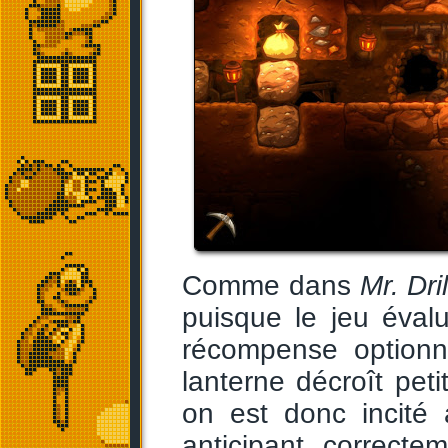
Comme dans
Mr. Dril
puisque le jeu éval
récompense optionne
lanterne décroît peti
on est donc incité 
anticipant correcte