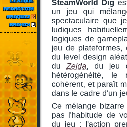
SteamWorld Dig
est
un jeu qui mélang
spectaculaire que 
ludiques habituell
logiques de gamepla
jeu de plateformes,
du level design aléat
du
Zelda
, du jeu d
hétérogénéité, le 
cohérent, et paraît m
dans le cadre d'un je
Ce mélange bizarre 
pas l'habitude de v
du jeu : l'action p