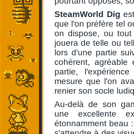
pourtant opposés, son
SteamWorld Dig
est
que l'on préfère tel 
on dispose, ou tou
jouera de telle ou te
lors d'une partie sui
cohérent, agréable 
partie, l'expérien
mesure que l'on ava
renier son socle ludi
Au-delà de son ga
une excellente e
étonnamment beau : 
s'attendre à des vis