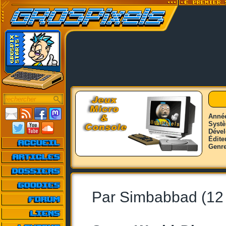
Anné
Syst
Déve
Édite
Genr
Par Simbabbad (12