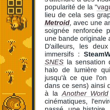
popularité de la "
vag
lieu de cela ses gra
Metroid
, avec une am
soignée renforcée p
une bande originale 
D'ailleurs, les deu
immersifs :
SteamW
SNES
la sensation d
halo de lumière qu
jusqu'à ce que l'on
dans ce sens) ainsi 
à la
Another World
cinématiques, l'en
passé, une histoire, 