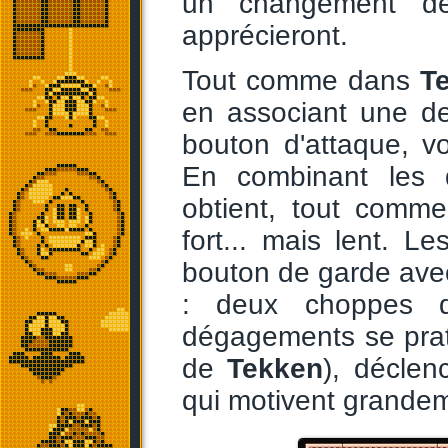
un changement de 
apprécieront.
Tout comme dans
T
en associant une de
bouton d'attaque, v
En combinant les 
obtient, tout com
fort... mais lent. L
bouton de garde ave
: deux choppes di
dégagements se prat
de
Tekken
), déclen
qui motivent grandem