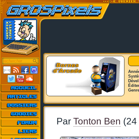
Anné
Syst
Déve
Édite
Genr
Par
Tonton Ben
(24 