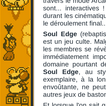
travers le mode Arc
sont... interactives
durant les cinématiqu
le déroulement final..
Soul Edge
(rebapti
est un jeu culte. Mal
les membres se révèl
immédiatement imp
domaine pourtant d
Soul Edge
, au sty
exemplaire, à la lo
envoûtante, ne peut
autres jeux de baston
Et lorsque l'on sait