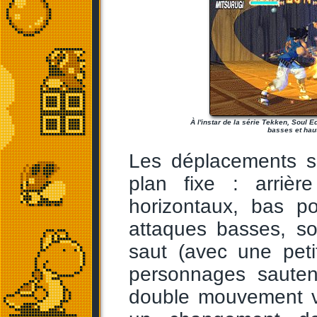
À l'instar de la série Tekken, Soul E
basses et hau
Les déplacements s
plan fixe : arriè
horizontaux, bas po
attaques basses, so
saut (avec une peti
personnages sauten
double mouvement v