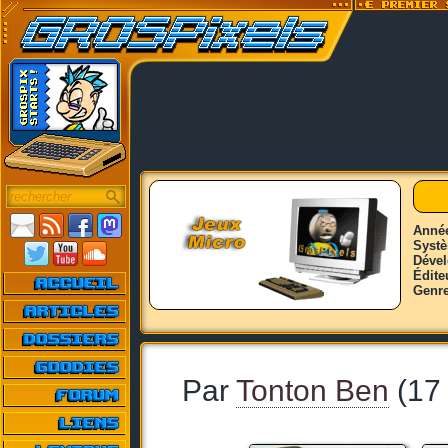
Anné
Syst
Déve
Édite
Genr
Par
Tonton Ben
(17