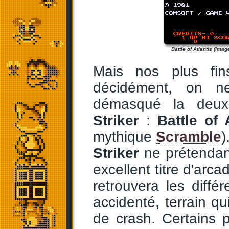
Battle of Atlantis (ima
Mais nos plus fin
décidément, on n
démasqué la deuxi
Striker
:
Battle of 
mythique
Scramble
)
Striker
ne prétendant
excellent titre d'ar
retrouvera les diffé
accidenté, terrain q
de crash. Certains 