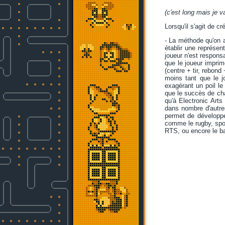
(c'est long mais je v
Lorsqu'il s'agit de cr
- La méthode qu'on 
établir une représe
joueur n'est responsa
que le joueur imprim
(centre + tir, rebond
moins tant que le j
exagérant un poil l
que le succès de cha
qu'à Electronic Arts
dans nombre d'autre
permet de développe
comme le rugby, spor
RTS, ou encore le ba