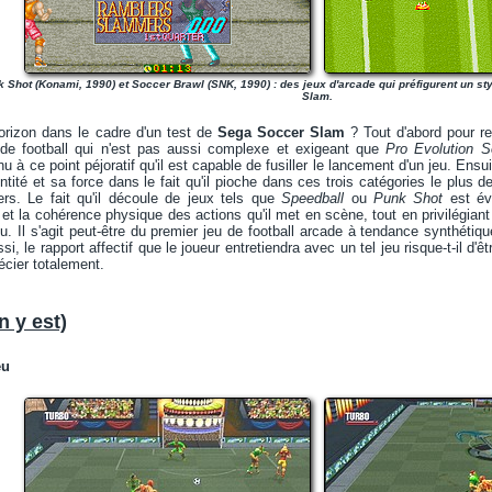
 Shot (Konami, 1990) et Soccer Brawl (SNK, 1990) : des jeux d'arcade qui préfigurent un sty
Slam.
orizon dans le cadre d'un test de
Sega Soccer Slam
? Tout d'abord pour r
de football qui n'est pas aussi complexe et exigeant que
Pro Evolution S
u à ce point péjoratif qu'il est capable de fusiller le lancement d'un jeu. Ens
tité et sa force dans le fait qu'il pioche dans ces trois catégories le plus de
ers. Le fait qu'il découle de jeux tels que
Speedball
ou
Punk Shot
est évi
s et la cohérence physique des actions qu'il met en scène, tout en privilégian
. Il s'agit peut-être du premier jeu de football arcade à tendance synthétiq
si, le rapport affectif que le joueur entretiendra avec un tel jeu risque-t-il d'
écier totalement.
n y est)
eu