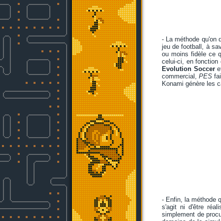
- La méthode qu'on q
jeu de football, à sa
ou moins fidèle ce q
celui-ci, en fonction
Evolution Soccer
et
commercial,
PES
fa
Konami génère les c
- Enfin, la méthode q
s'agit ni d'être réa
simplement de procur