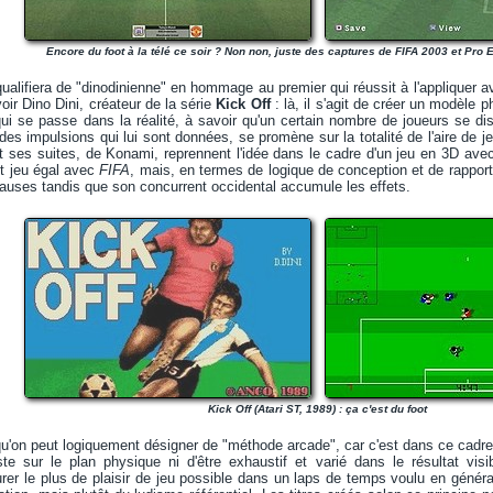
Encore du foot à la télé ce soir ? Non non, juste des captures de FIFA 2003 et Pro 
ualifiera de "dinodinienne" en hommage au premier qui réussit à l'appliquer a
voir Dino Dini, créateur de la série
Kick Off
: là, il s'agit de créer un modèle
ui se passe dans la réalité, à savoir qu'un certain nombre de joueurs se dis
 des impulsions qui lui sont données, se promène sur la totalité de l'aire de j
 ses suites, de Konami, reprennent l'idée dans le cadre d'un jeu en 3D avec
it jeu égal avec
FIFA
, mais, en termes de logique de conception et de rapport
auses tandis que son concurrent occidental accumule les effets.
Kick Off (Atari ST, 1989) : ça c'est du foot
u'on peut logiquement désigner de "méthode arcade", car c'est dans ce cadre qu'
liste sur le plan physique ni d'être exhaustif et varié dans le résultat vi
er le plus de plaisir de jeu possible dans un laps de temps voulu en généra