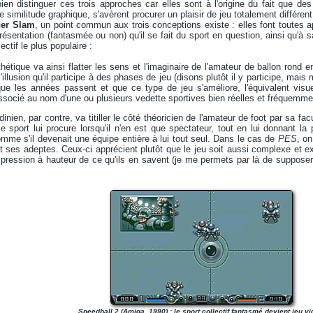
bien distinguer ces trois approches car elles sont à l'origine du fait que 
e similitude graphique, s'avèrent procurer un plaisir de jeu totalement différe
er Slam
, un point commun aux trois conceptions existe : elles font toutes ap
ésentation (fantasmée ou non) qu'il se fait du sport en question, ainsi qu'à sa 
lectif le plus populaire :
hétique va ainsi flatter les sens et l'imaginaire de l'amateur de ballon rond e
 l'illusion qu'il participe à des phases de jeu (disons plutôt il y participe, mais 
ue les années passent et que ce type de jeu s'améliore, l'équivalent visue
associé au nom d'une ou plusieurs vedette sportives bien réelles et fréquemmen
dinien, par contre, va titiller le côté théoricien de l'amateur de foot par sa fa
e sport lui procure lorsqu'il n'en est que spectateur, tout en lui donnant la 
mme s'il devenait une équipe entière à lui tout seul. Dans le cas de
PES
, on
nt ses adeptes. Ceux-ci apprécient plutôt que le jeu soit aussi complexe et 
'impression à hauteur de ce qu'ils en savent (je me permets par là de supposer
Speedball 2 (Amiga, 1990) : le sport collectif fantasmé devient jeu vi