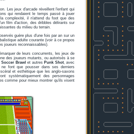
n. Les jeux d'arcade réveillent l'enfant qui
ions qui rendaient le temps passé à jouer
la complexité, il n'attend du foot que des
 film d'action, des dribbles délirants sur
issantes du milieu du terrain.
observés guère plus d'une fois par an sur un
tbalistique adulte courante (voir à ce propos
es joueurs reconnaissables).
démarquer de leurs concurrents, les jeux de
cène des joueurs mutants, ou autorisés à se
,
Soccer Brawl
et autres
Punk Shot
, avec
y, ne font que pousser dans ses derniers
viscéral et esthétique que les anglo-saxons
reront systématiquement des personnages
rées comme pour mieux montrer qu'ils visent