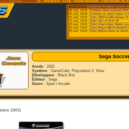
Actualité de l'émulation [contenu fo
06 août, 10h26 :
[Utilitaires Multi-systemes] MX
06 août, 09h36 :
[Consoles de salon] Fujisan v2.0
05 août, 22h56 :
[Ordi.] XM6 Pro-68k Release 78
05 août, 22h48 :
[Ordi.] XEiJ v0.26.07.08
05 août, 22h45 :
[Ordi.] Hitachi Basic Master Le
05 août, 22h42 :
[Ordi.] Hitachi MB-S1 Model05 v
05 août, 22h39 :
[Ordi.] MSDos Player for Win32-
Sega Socce
Année
: 2002
Système
: GameCube, Playstation 2, Xbox
Développeur
: Black Box
Éditeur
: Sega
Genre
: Sport / Arcade
tobre 2003)