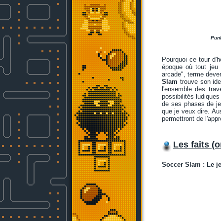
Punk
Pourquoi ce tour d'h
époque où tout jeu 
arcade", terme deven
Slam
trouve son iden
l'ensemble des trav
possibilités ludique
de ses phases de jeu
que je veux dire. Aus
permettront de l'appr
Les faits (o
Soccer Slam : Le j