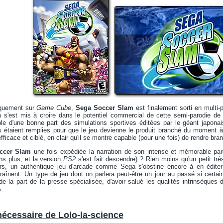
niquement sur
Game Cube
,
Sega Soccer Slam
est finalement sorti en multi-
 s'est mis à croire dans le potentiel commercial de cette semi-parodie de f
le d'une bonne part des simulations sportives éditées par le géant japonai
ns étaient remplies pour que le jeu devienne le produit branché du moment 
ficace et ciblé, en clair qu'il se montre capable (pour une fois) de rendre bra
ccer Slam
une fois expédiée la narration de son intense et mémorable pa
ns plus, et la version
PS2
s'est fait descendre) ? Rien moins qu'un petit trés
rs, un authentique jeu d'arcade comme Sega s'obstine encore à en éditer
ntraînent. Un type de jeu dont on parlera peut-être un jour au passé si certa
de la part de la presse spécialisée, d'avoir salué les qualités intrinsèques d
%.
nécessaire de Lolo-la-science