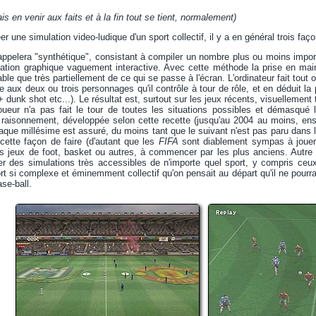
ais en venir aux faits et à la fin tout se tient, normalement)
éer une simulation video-ludique d'un sport collectif, il y a en général trois faço
appelera "synthétique", consistant à compiler un nombre plus ou moins impor
ntation graphique vaguement interactive. Avec cette méthode la prise en mai
ble que très partiellement de ce qui se passe à l'écran. L'ordinateur fait tout
e aux deux ou trois personnages qu'il contrôle à tour de rôle, et en déduit la
 + dunk shot etc...). Le résultat est, surtout sur les jeux récents, visuellement 
oueur n'a pas fait le tour de toutes les situations possibles et démasqué
e raisonnement, développée selon cette recette (jusqu'au 2004 au moins, ens
que millésime est assuré, du moins tant que le suivant n'est pas paru dans les
 cette façon de faire (d'autant que les
FIFA
sont diablement sympas à jouer q
s jeux de foot, basket ou autres, à commencer par les plus anciens. Autre 
r des simulations très accessibles de n'importe quel sport, y compris ceu
t si complexe et éminemment collectif qu'on pensait au départ qu'il ne pourra
se-ball.