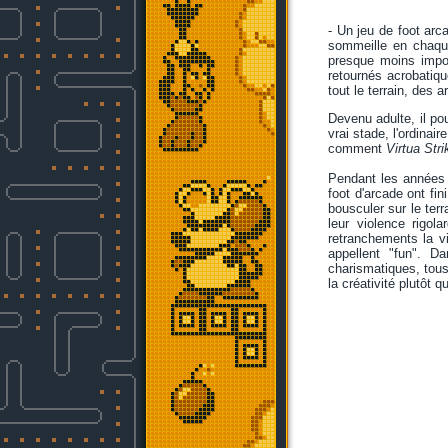
- Un jeu de foot arca
sommeille en chaque
presque moins impor
retournés acrobatiqu
tout le terrain, des 
Devenu adulte, il pou
vrai stade, l'ordinai
comment
Virtua Stri
Pendant les années 9
foot d'arcade ont fi
bousculer sur le ter
leur violence rigol
retranchements la vi
appellent "fun". D
charismatiques, tous
la créativité plutôt 