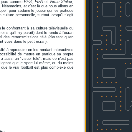
des jeux comme
PES
,
FIFA
et
Virtua Striker
,
nt. Néanmoins, et c'est là que nous allons en
pel, pour séduire le joueur qui les pratique
culture personnelle, surtout lorsqu'il s'agit
n le confrontant à sa culture télévisuelle du
moins qu'il n'y paraît) dont le rendu à l'écran
l des retransmissions télé (d'autant qu'en
t vues dans le petit écran).
culté à reproduire en les rendant interactives
possibilité de mettre en pratique sa propre
 a aussi un "visuel télé", mais ce n'est pas
exigeant que le sport lui même, ou du moins
 que le vrai football est plus complexe que
déo.