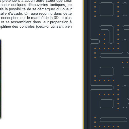
e prétendent à aucun autre statut que celui
u joueur quelques découvertes tactiques, ce
is la possibilité de se démarquer du joueur
 salle d'arcade. On aura reconnu dans cette
 conception sur le marché de la 3D, le plus
t et se ressemblent dans leur propension à
lifiée des contrôles (ceux-ci utilisant bien