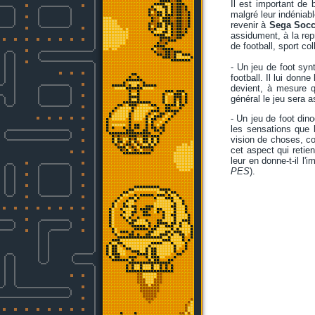
Il est important de 
malgré leur indéniabl
revenir à
Sega Socc
assidument, à la repr
de football, sport col
- Un jeu de foot synt
football. Il lui donne
devient, à mesure q
général le jeu sera 
- Un jeu de foot dino
les sensations que l
vision de choses, co
cet aspect qui retie
leur en donne-t-il l
PES
).