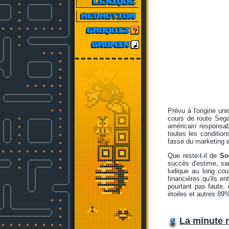
Prévu à l'origine u
cours de route Sega
américain responsab
toutes les conditio
fasse du marketing ef
Que reste-t-il de
So
succès d'estime, sa
ludique au long cou
financières qu'ils e
pourtant pas faute, 
étoiles et autres 89
La minute 