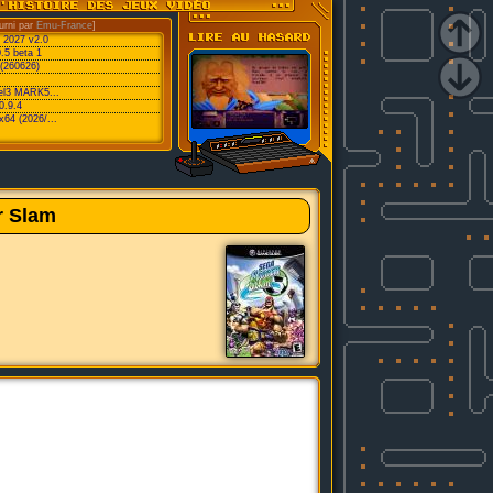
urni par
Emu-France
]
C 2027 v2.0
.5 beta 1
 (260626)
vel3 MARK5...
0.9.4
x64 (2026/...
r Slam