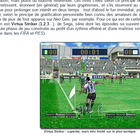
tion, mais plutôt du ludisme référentiel. Les titres créés selon ce principe n
ivertissent, étonnent (en général) par leurs graphismes, et s'ils réservent a
ue pour prolonger son intérêt en deux temps : tout d'abord le fun immédiat, pu
r, selon le principe de gratification personnelle bien connu des amateurs de
te de jeux de foot apparus sur
Neo Geo
, par exemple. Pour ce qui est de cette
en est
Virtua Striker
(
1
,
2
,
3
...), de Sega, série dont les épisodes se suiven
te phase de jeu construite au profit d'un rythme effréné et d'une maîtrise simp
ue dans les
FIFA
et
PES
).
Virtua Striker : superbe, mais très limité sur le plan tactique.