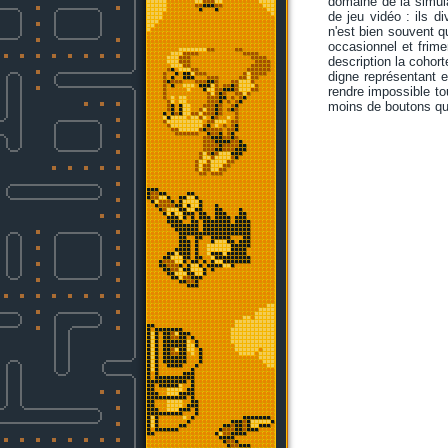
domaine de la simula
de jeu vidéo : ils d
n'est bien souvent q
occasionnel et frime
description la cohor
digne représentant 
rendre impossible tou
moins de boutons q