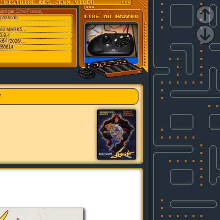
urni par
Emu-France
]
 (260626)
vel3 MARK5...
0.9.4
x64 (2026/...
260614
r