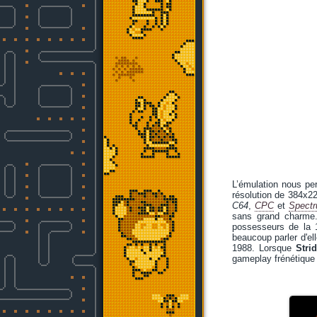
L’émulation nous per
résolution de 384x22
C64
,
CPC
et
Spect
sans grand charme
possesseurs de la 1
beaucoup parler d'ell
1988. Lorsque
Stri
gameplay frénétique 