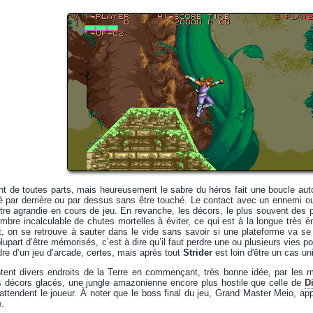
nt de toutes parts, mais heureusement le sabre du héros fait une boucle aut
é par derrière ou par dessus sans être touché. Le contact avec un ennemi ou 
tre agrandie en cours de jeu. En revanche, les décors, le plus souvent des p
bre incalculable de chutes mortelles à éviter, ce qui est à la longue très éne
, on se retrouve à sauter dans le vide sans savoir si une plateforme va se 
lupart d’être mémorisés, c’est à dire qu’il faut perdre une ou plusieurs vies pou
dre d’un jeu d’arcade, certes, mais après tout
Strider
est loin d'être un cas un
tent divers endroits de la Terre en commençant, très bonne idée, par le
s décors glacés, une jungle amazonienne encore plus hostile que celle de
Di
attendent le joueur. À noter que le boss final du jeu, Grand Master Meio, a
e.