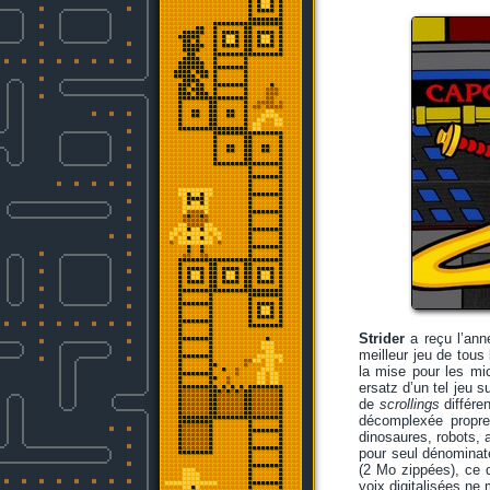
Strider
a reçu l’anné
meilleur jeu de tous
la mise pour les m
ersatz d’un tel jeu s
de
scrollings
différen
décomplexée propre 
dinosaures, robots, a
pour seul dénominat
(2 Mo zippées), ce 
voix digitalisées ne