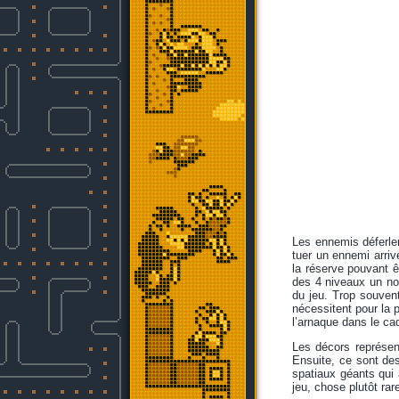
Les ennemis déferle
tuer un ennemi arriv
la réserve pouvant ê
des 4 niveaux un nom
du jeu. Trop souvent
nécessitent pour la p
l’arnaque dans le ca
Les décors représen
Ensuite, ce sont de
spatiaux géants qui 
jeu, chose plutôt rar