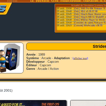
Actualité de l'émulation [contenu fo
05 août, 22h56 :
[Ordi.] XM6 Pro-68k Release 78
05 août, 22h48 :
[Ordi.] XEiJ v0.26.07.08
05 août, 22h45 :
[Ordi.] Hitachi Basic Master Le
05 août, 22h42 :
[Ordi.] Hitachi MB-S1 Model05 v
05 août, 22h39 :
[Ordi.] MSDos Player for Win32-
05 août, 22h34 :
[Consoles de salon] Rokuyon R
05 août, 22h23 :
[Console] WinArcadia v36.55
Stride
Année
: 1989
Système
: Arcade -
Adaptation
:
[afficher tout]
Développeur
: Capcom
Éditeur
: Capcom
Genre
: Arcade / Action
ût 2001)