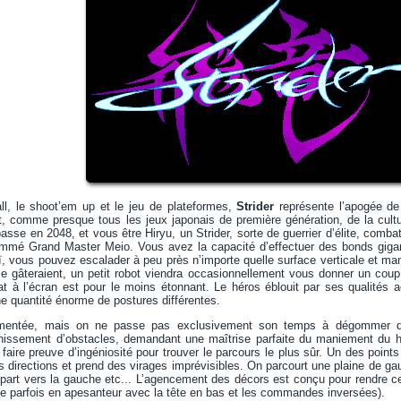
all, le shoot’em up et le jeu de plateformes,
Strider
représente l’apogée de 
t, comme presque tous les jeux japonais de première génération, de la cultu
sse en 2048, et vous être Hiryu, un Strider, sorte de guerrier d’élite, combat
mmé Grand Master Meio. Vous avez la capacité d’effectuer des bonds gigan
 vous pouvez escalader à peu près n’importe quelle surface verticale et man
e gâteraient, un petit robot viendra occasionnellement vous donner un coup
tat à l’écran est pour le moins étonnant. Le héros éblouit par ses qualités a
e quantité énorme de postures différentes.
ementée, mais on ne passe pas exclusivement son temps à dégommer d
hissement d’obstacles, demandant une maîtrise parfaite du maniement du h
t faire preuve d’ingéniosité pour trouver le parcours le plus sûr. Un des point
s directions et prend des virages imprévisibles. On parcourt une plaine de gau
epart vers la gauche etc... L’agencement des décors est conçu pour rendre c
e parfois en apesanteur avec la tête en bas et les commandes inversées).