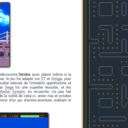
redécouvrira
Strider
avec plaisir même si la
e, le jeu fut adapté sur
ST
et
Amiga
, puis
tat relevait de l’imitation opportuniste et
par
Sega
fut une superbe réussite, et les
aster System
, en revanche, n'a pas fait
e la sortie de celui-ci, entre mai et octobre
me d'un jeu d'action-aventure oubliant le