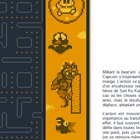
Mêlant le beat’em’ 
Capcom s’inspiraien
manga. L’action se pa
d’un envahisseur no
héros de San Ku Kaï,
cas où les choses s
ainsi, mais le résul
déplace, adoptant un
L’action est mouv
importance au franc
effet, il faut souven
défile dans toutes le
une paroi, puis ça r
(on se retrouve mêm