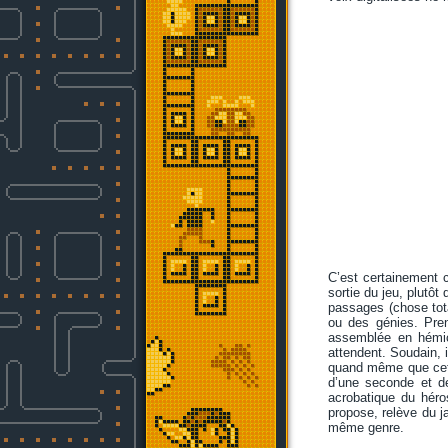
C’est certainement c
sortie du jeu, plutôt
passages (chose tot
ou des génies. Pre
assemblée en hémic
attendent. Soudain,
quand même que cette
d’une seconde et d
acrobatique du héro
propose, relève du j
même genre.