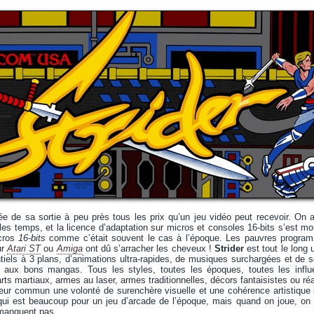
e de sa sortie à peu près tous les prix qu’un jeu vidéo peut recevoir. On a
 les temps, et la licence d’adaptation sur micros et consoles 16-bits s’est
icros
16-bits
comme c’était souvent le cas à l’époque. Les pauvres progra
ur
Atari ST
ou
Amiga
ont dû s’arracher les cheveux !
Strider
est tout le long
tiels à 3 plans, d’animations ultra-rapides, de musiques surchargées et de so
aux bons mangas. Tous les styles, toutes les époques, toutes les influen
rts martiaux, armes au laser, armes traditionnelles, décors fantaisistes ou ré
eur commun une volonté de surenchère visuelle et une cohérence artistique 
qui est beaucoup pour un jeu d’arcade de l’époque, mais quand on joue, on s
 manquent pas.