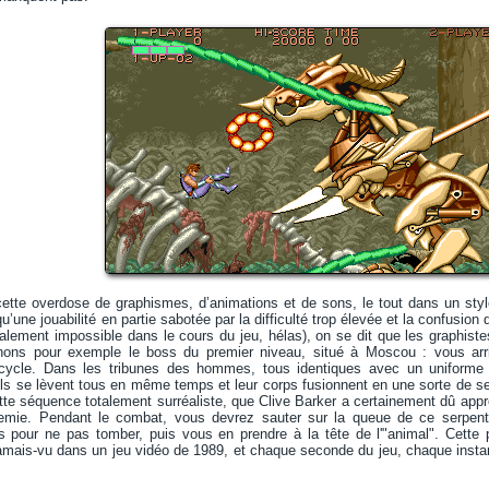
ette overdose de graphismes, d’animations et de sons, le tout dans un style 
 qu’une jouabilité en partie sabotée par la difficulté trop élevée et la confusion
alement impossible dans le cours du jeu, hélas), on se dit que les graphis
nons pour exemple le boss du premier niveau, situé à Moscou : vous arr
ycle. Dans les tribunes des hommes, tous identiques avec un uniforme 
 ils se lèvent tous en même temps et leur corps fusionnent en une sorte de 
 séquence totalement surréaliste, que Clive Barker a certainement dû appréci
emie. Pendant le combat, vous devrez sauter sur la queue de ce serpent
s pour ne pas tomber, puis vous en prendre à la tête de l'"animal". Cett
amais-vu dans un jeu vidéo de 1989, et chaque seconde du jeu, chaque instan