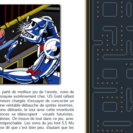
 parlé de meilleur jeu de l’année, voire de
 monnayée extrêmement cher, US Gold raflant
mmeurs chargés d’essayer de concocter un
 une véritable débauche de
sprites
énormes,
ns délirants, le tout avec cette inventivité
ces se télescopent : visuels futuristes,
alistes. On trouve de tout dans ce jeu, avec
irréprochable. Les roms du jeu font 5,5 Mo
e dit que c’est bien peu, d'autant que les