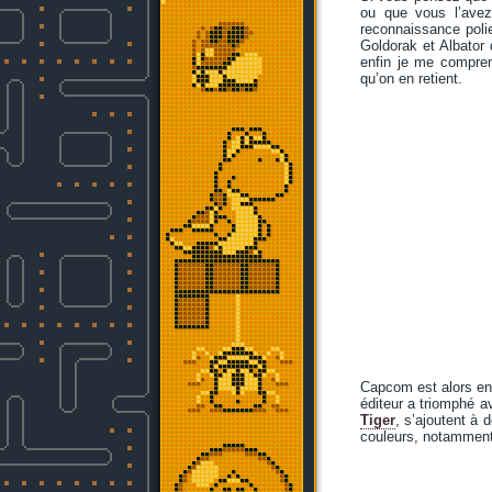
ou que vous l’avez
reconnaissance poli
Goldorak et Albator
enfin je me compren
qu’on en retient.
Capcom est alors en
éditeur a triomphé a
Tiger
, s’ajoutent à 
couleurs, notamment