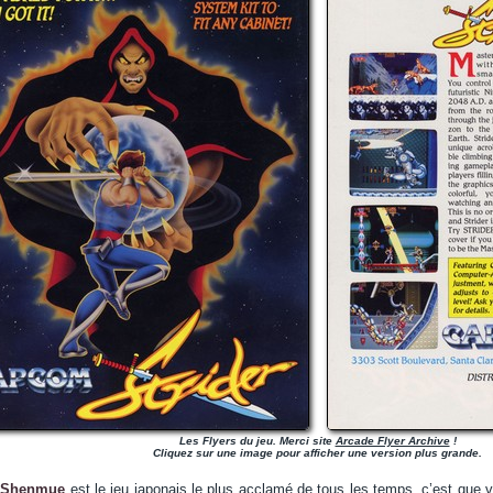
Les Flyers du jeu. Merci site
Arcade Flyer Archive
!
Cliquez sur une image pour afficher une version plus grande.
e
Shenmue
est le jeu japonais le plus acclamé de tous les temps, c’est que