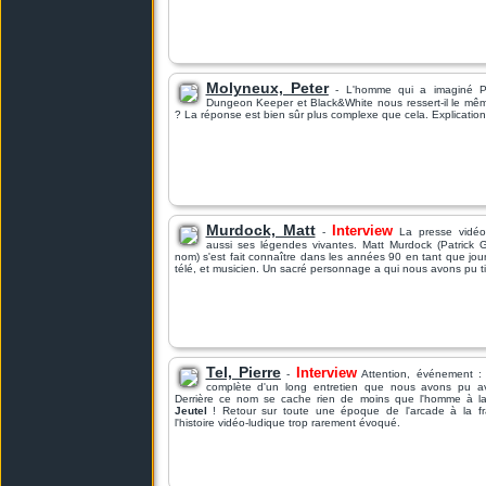
Molyneux, Peter
- L'homme qui a imaginé Po
Dungeon Keeper et Black&White nous ressert-il le mê
? La réponse est bien sûr plus complexe que cela. Explicatio
Murdock, Matt
Interview
-
La presse vidéo-
aussi ses légendes vivantes. Matt Murdock (Patrick 
nom) s'est fait connaître dans les années 90 en tant que jour
télé, et musicien. Un sacré personnage a qui nous avons pu tir
Tel, Pierre
Interview
-
Attention, événement : v
complète d'un long entretien que nous avons pu avo
Derrière ce nom se cache rien de moins que l'homme à la 
Jeutel
! Retour sur toute une époque de l'arcade à la f
l'histoire vidéo-ludique trop rarement évoqué.