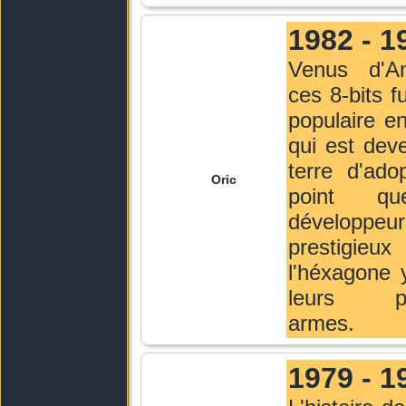
1982 - 1
Venus d'Ang
ces 8-bits f
populaire e
qui est dev
terre d'ado
Oric
point q
développeur
prestigi
l'héxagone y
leurs pr
armes.
1979 - 1