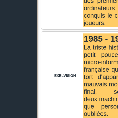
des premier
ordinateurs
conquis le 
joueurs.
1985 - 1
La triste his
petit pouc
micro-infor
française qu
tort d'appa
EXELVISION
mauvais mo
final, se
deux machin
que perso
oubliées.