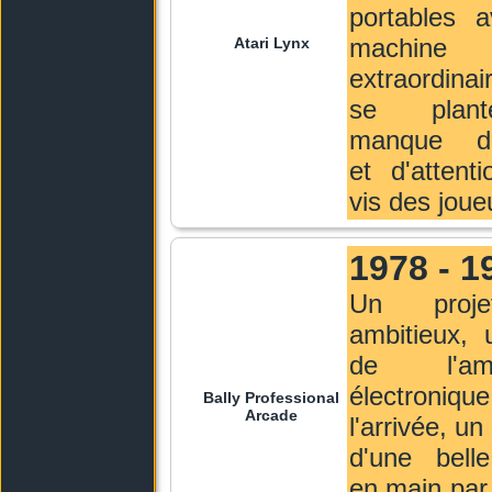
portables 
machine
Atari Lynx
extraordinai
se plan
manque d'
et d'attenti
vis des joue
1978 - 1
Un proje
ambitieux, 
de l'amu
électroniq
Bally Professional
Arcade
l'arrivée, un 
d'une belle
en main par