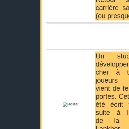
carrière s
(ou presqu
Un stu
développe
cher à t
joueurs 
vient de f
portes. Cet
été écrit 
suite à l
de la 
Lankhor.