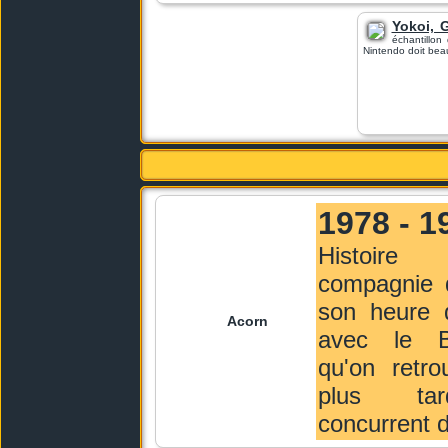
Yokoi, 
échantillo
Nintendo doit bea
1978 - 1
Histoire
compagnie 
son heure d
Acorn
avec le 
qu'on retro
plus ta
concurrent 