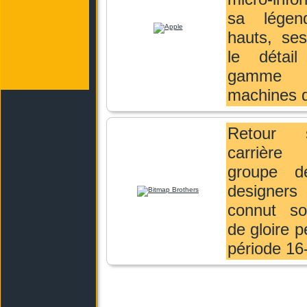
sa légen
hauts, ses
le détai
gamm
machines d
Retour 
carrièr
groupe 
designe
connut s
de gloire p
période 16-