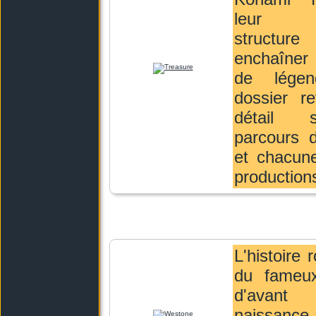
leur p
structu
enchaîner l
de lége
dossier re
détail 
parcours d
et chacun
production
L'histoire
du fameux
d'ava
naissanc