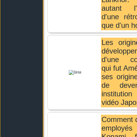
autant l'
d'une rétr
que d'un 
Les origin
développe
d'une co
qui fut Amé
ses origin
de deve
institutio
vidéo Japo
Comment d
employ
Konami f