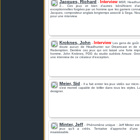
Jacques, Richard
Interview
-
MSR, Headhunt
2... Ces jeux et bien d'autres bénéficient d'a
exceptionnelles forgées par un homme que les gamers connai
Jacques, compositeur anglais longtemps associé à Sega. Nous
pour une interview.
Kroknes, John
Interview
-
Les gens de goût 
doute aucun de Headhunter sur Dreamcast et de s
Redemption. Derrière ces jeux qui ont laissé une forte imp
homme, John Kroknes, PDG du studio suédois Amuze. Gros
une interview de ce créateur d'exception.
Meier, Sid
- Il a fait entrer les jeux vidéo sur micro
s'est montré capable de briller dans tous les styles. L
designer.
Minter, Jeff
- Phénomène unique : Jeff Minter est 
jeux qu'il a créés. Tentative d'approche d'une p
insaisissable.