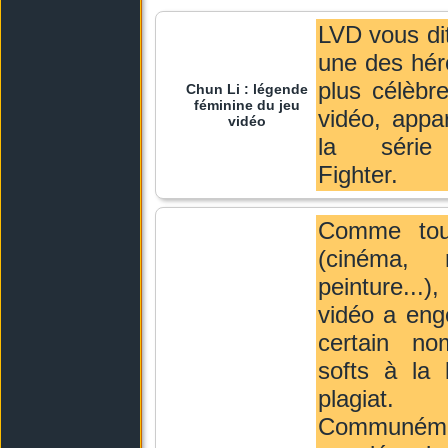
LVD vous dit
une des hér
plus célèbr
Chun Li : légende
féminine du jeu
vidéo, appa
vidéo
la série
Fighter.
Comme tou
(cinéma, 
peinture...
vidéo a eng
certain n
softs à la 
plagiat.
Communém