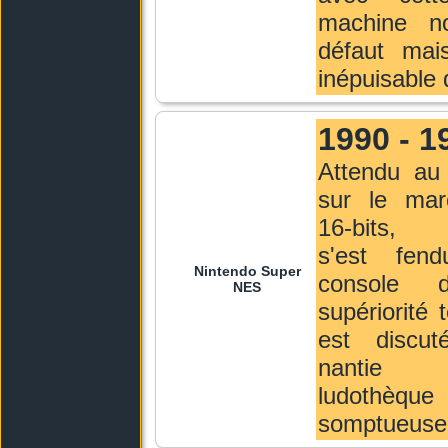
machine n
défaut mai
inépuisable 
1990 - 1
Attendu au 
sur le ma
16-bits, 
s'est fen
Nintendo Super
console 
NES
supériorité 
est discu
nantie 
ludothèque
somptueuse