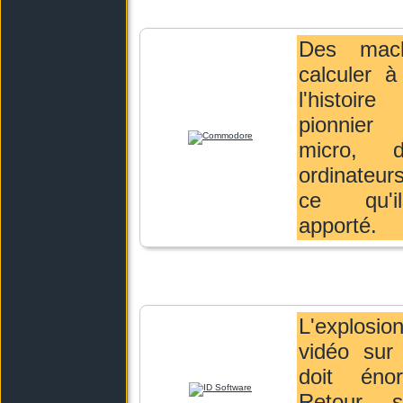
Des mac
calculer à
l'histoi
pionnie
micro, 
ordinateu
ce qu'i
apporté.
L'explosio
vidéo sur
doit éno
Retour 