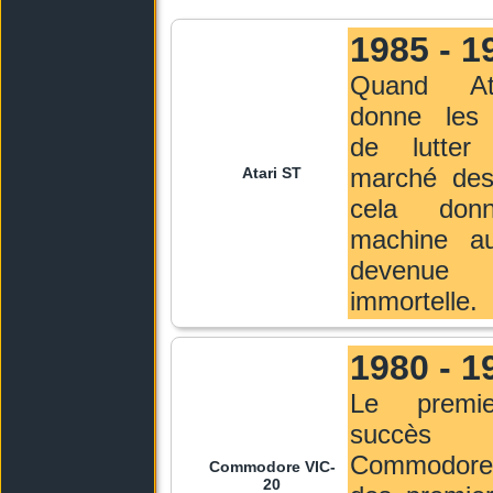
1985 - 1
Quand At
donne les
de lutter
marché des 
Atari ST
cela don
machine auj
devenue 
immortelle.
1980 - 1
Le premi
succè
Commodore,
Commodore VIC-
20