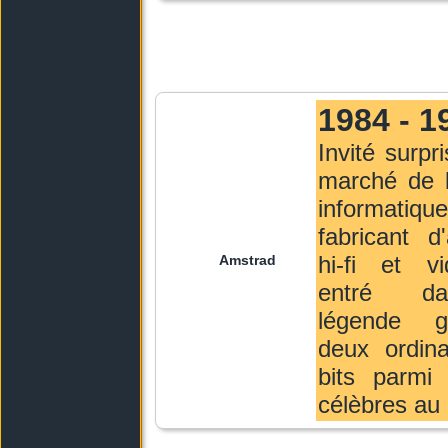
1984 - 1
Invité surpr
marché de l
informati
fabricant d'
hi-fi et v
Amstrad
entré d
légende 
deux ordina
bits parmi 
célèbres au