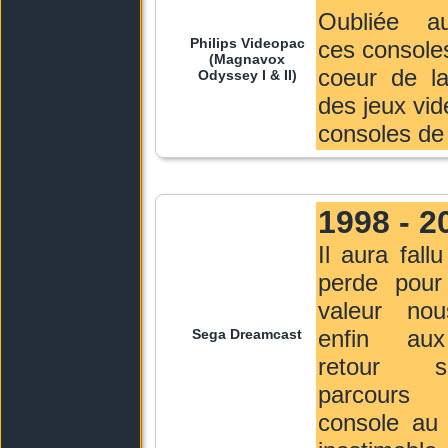
Oubliée auj
Philips Videopac
ces console
(Magnavox
coeur de l
Odyssey I & II)
des jeux vid
consoles de 
1998 - 2
Il aura fall
perde pou
valeur no
enfin au
Sega Dreamcast
retour 
parcours
console au 