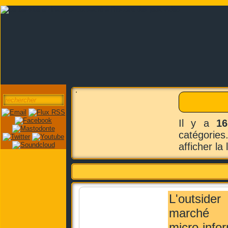
Il y a
16
catégories
afficher la
L'outsi
marché
micro-info