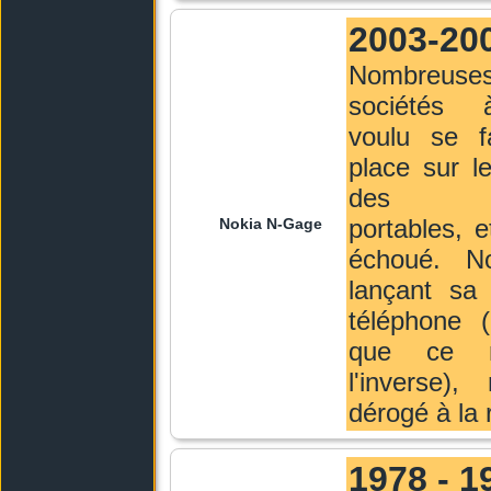
2003-20
Nombreuses 
sociétés 
voulu se f
place sur l
des con
portables, e
Nokia N-Gage
échoué. N
lançant sa 
téléphone 
que ce n
l'inverse),
dérogé à la 
1978 - 1