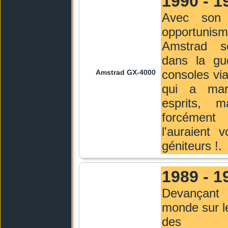
1990 - 1
Avec son 
opportunism
Amstrad s
dans la gu
consoles via
Amstrad GX-4000
qui a mar
esprits, 
forcémen
l'auraient 
géniteurs !.
1989 - 1
Devançant
monde sur l
des con