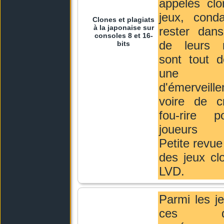
appelés clo
jeux, con
Clones et plagiats
à la japonaise sur
rester dans
consoles 8 et 16-
de leurs 
bits
sont tout
une s
d'émerveill
voire de c
fou-rire 
joueurs a
Petite revue
des jeux cl
LVD.
Parmi les je
ces der