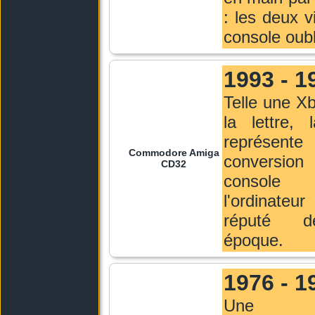
: les deux v
console oubl
1993 - 1
Telle une X
la lettre,
représe
Commodore Amiga
convers
CD32
conso
l'ordinateu
réputé 
époque.
1976 - 1
Une co