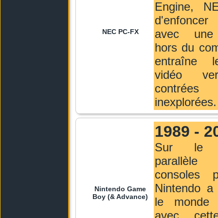
Engine, N
d'enfoncer
avec une 
NEC PC-FX
hors du co
entraîne 
vidéo ve
contrées
inexplorées.
1989 - 2
Sur le 
parallè
consoles po
Nintendo a 
Nintendo Game
Boy (& Advance)
le monde 
avec cett