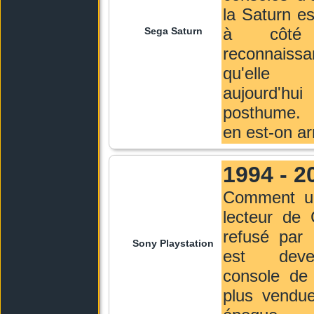
la Saturn e
à côté 
Sega Saturn
reconnaissa
qu'elle 
aujourd'hui
posthume
en est-on arr
1994 - 2
Comment u
lecteur d
refusé par 
Sony Playstation
est dev
console de 
plus vendu