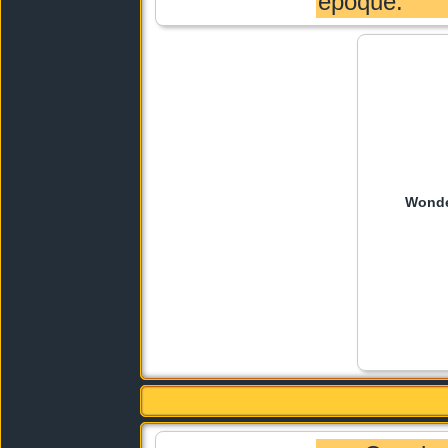
époque.
Wond