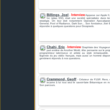
Billings, Joel
Interview
-
Apparue sur Apple II,
Inc (alias SSI), était une société spécialisée dans l
stratégie. On leur doit notamment Operation Apocalyps
General, Pool of Radiance, Dark Sun... Son fondateur, Joel B
répondre à quelques questions pour Grospixels.
Chahi, Eric
Interview
-
Graphiste des Voyageurs
part entière de Another World, tête pensante sur le proj
programmeur talentueux et artiste au style remarquable,
légende du jeu vidéo français, mais aussi un homme disponi
gentiment répondu à nos questions.
Crammond, Geoff
- Créateur de F1GP, Revs, e
incarne à lui tout seul le savoir-faire Britannique en m
Son parcours.