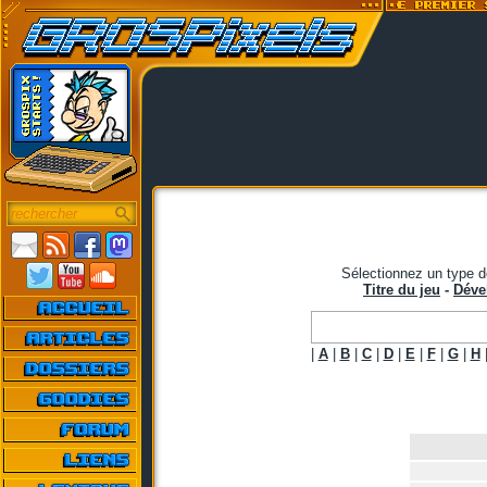
Sélectionnez un type d
Titre du jeu
-
Déve
|
A
|
B
|
C
|
D
|
E
|
F
|
G
|
H