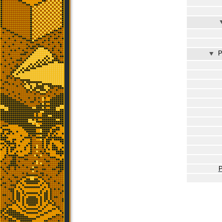
⯆
P
P