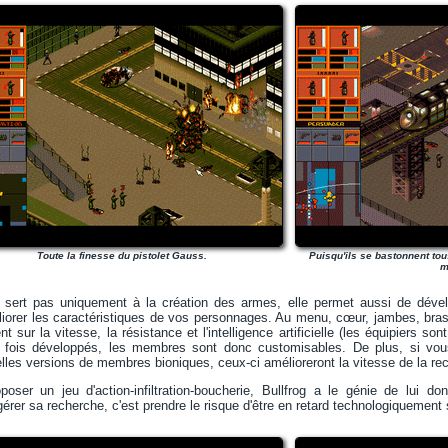
Toute la finesse du pistolet Gauss.
Puisqu'ils se bastonnent tou
m
e sert pas uniquement à la création des armes, elle permet aussi de dé
liorer les caractéristiques de vos personnages. Au menu, cœur, jambes, bras
nt sur la vitesse, la résistance et l'intelligence artificielle (les équipiers
e fois développés, les membres sont donc customisables. De plus, si v
les versions de membres bioniques, ceux-ci amélioreront la vitesse de la re
oser un jeu d'action-infiltration-boucherie, Bullfrog a le génie de lui do
gérer sa recherche, c'est prendre le risque d'être en retard technologiquement 