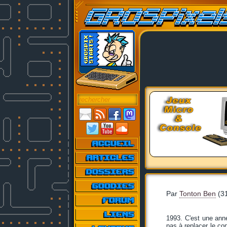
Par
Tonton Ben
(31
1993. C'est une anné
pas à replacer le con