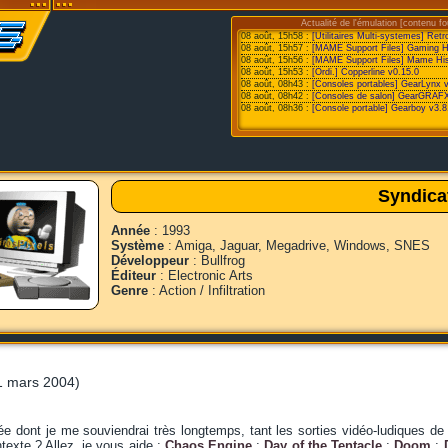
Actualité de l'émulation [contenu fo
08 août, 15h58 :
[Utilitaires Multi-systemes] Retr
08 août, 15h57 :
[MAME Support Files] Gaming Hist
08 août, 15h56 :
[MAME Support Files] Mame His
08 août, 15h53 :
[Ordi.] Copperline v0.15.0
08 août, 08h43 :
[Consoles portables] GearLynx 
08 août, 08h42 :
[Consoles de salon] GearGRAFX
08 août, 08h36 :
[Console portable] Gearboy v3.8
Syndica
Année
: 1993
Système
: Amiga, Jaguar, Megadrive, Windows, SNES
Développeur
: Bullfrog
Éditeur
: Electronic Arts
Genre
: Action / Infiltration
 mars 2004)
e dont je me souviendrai très longtemps, tant les sorties vidéo-ludiques de g
texte ? Allez, je vous aide :
Chaos Engine
;
Day of the Tentacle
;
Doom
;