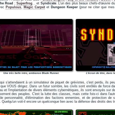
the Road
;
Superfrog
... et
Syndicate
. L'un des plus beaux chefs-d'œuvre d
avec
Populous
,
Magic Carpet
et
Dungeon Keeper
(pour ne citer que mes 
Une très belle intro, ambiance Blade Runner.
L'écran de titre, dans
qui s'attendaient à un simulateur de piquet de grévistes, c'est perdu, ils pe
, que VOUS dirigez. Dans un futur sombre, les civils sont enrôlés de force 
u et l'implantation de divers éléments cybernétiques, ils sont envoyés sur d
sement des peuples. C'est la lutte des classes, mais cette fois-ci dans l'au
de personnalité, d'élimination des factions ennemies, et de protection de s
 Quelqu'un voit-il encore un quelconque lien avec la défense des droits des tr