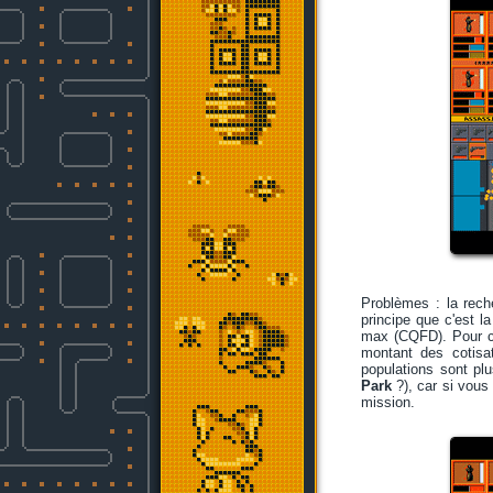
Problèmes : la rech
principe que c'est 
max (CQFD). Pour cel
montant des cotisa
populations sont plu
Park
?), car si vous 
mission.