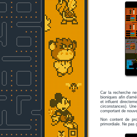
Car la recherche n
bioniques afin d'amé
et influent directeme
circonstances). Un
comportant de nouvel
Non content de prop
primordiale. Ne pas 