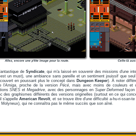
Allez, encore une p'tite image pour la route.
Celle-là aus
 fantastique de
Syndicate
, qui m'a laissé en souvenir des missions d'une inte
 est un must), une ambiance sans pareille et un sentiment jouissif que seu
e couvert en poussant plus le concept dans
Dungeon Keeper
). À noter diffé
 l'
Amiga
, proche de la version
Pécé
, mais avec moins de couleurs et 
tions
SNES
et
Megadrive
, avec des personnages en
Super Deformed
faço
ec des graphismes différents des versions originelles (surtout en ce qui conc
il s'appelle
American Revolt
, et se trouve être d'une difficulté a-hu-ri-ssan-te
r Molyneux), qui ne connaîtra pas le même succès que son aîné.