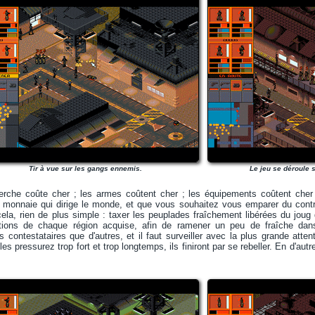
Tir à vue sur les gangs ennemis.
Le jeu se déroule 
erche coûte cher ; les armes coûtent cher ; les équipements coûtent cher
la monnaie qui dirige le monde, et que vous souhaitez vous emparer du contr
a, rien de plus simple : taxer les peuplades fraîchement libérées du joug d
tions de chaque région acquise, afin de ramener un peu de fraîche dans
s contestataires que d'autres, et il faut surveiller avec la plus grande att
les pressurez trop fort et trop longtemps, ils finiront par se rebeller. En d'a