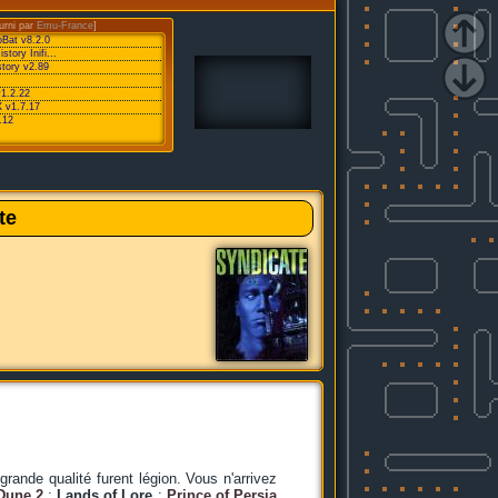
urni par
Emu-France
]
oBat v8.2.0
ory Inifi...
tory v2.89
v1.2.22
 v1.7.17
.12
te
rande qualité furent légion. Vous n'arrivez
Dune 2
;
Lands of Lore
;
Prince of Persia