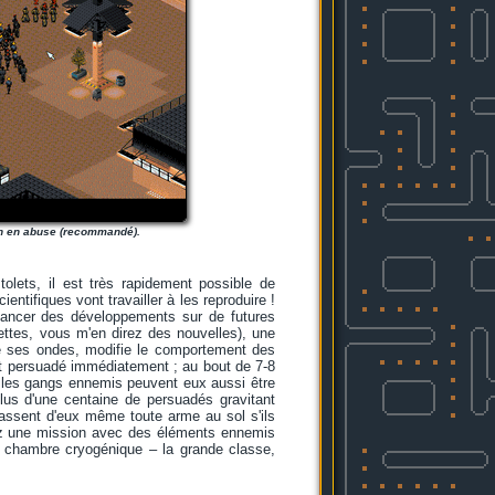
'on en abuse (recommandé).
tolets, il est très rapidement possible de
tifiques vont travailler à les reproduire !
 lancer des développements sur de futures
ettes, vous m'en direz des nouvelles), une
 de ses ondes, modifie le comportement des
est persuadé immédiatement ; au bout de 7-8
s, les gangs ennemis peuvent eux aussi être
lus d'une centaine de persuadés gravitant
assent d'eux même toute arme au sol s'ils
sez une mission avec des éléments ennemis
n chambre cryogénique – la grande classe,