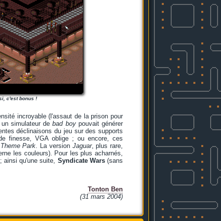
si, c'est bonus !
nsité incroyable (l'assaut de la prison pour
l un simulateur de
bad boy
pouvait générer
rentes déclinaisons du jeu sur des supports
de finesse, VGA oblige ; ou encore, ces
n
Theme Park
. La version
Jaguar
, plus rare,
erne les couleurs). Pour les plus acharnés,
 ; ainsi qu'une suite,
Syndicate Wars
(sans
Tonton Ben
(31 mars 2004)