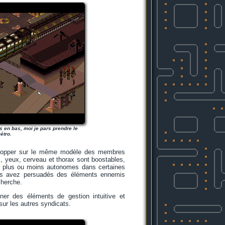
s en bas, moi je pars prendre le
étro.
velopper sur le même modèle des membres
, yeux, cerveau et thorax sont boostables,
 sont plus ou moins autonomes dans certaines
ous avez persuadés des éléments ennemis
cherche.
nner des éléments de gestion intuitive et
sur les autres syndicats.