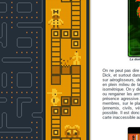
La dom
On ne peut pas dire 
Dick, et surtout dan
sur aéroglisseurs, 
en plein milieu de l
isométrique. On y di
ou rengainer les arm
présence agressive
membres, sur le pla
(ennemis, civils, v
possible. Il est don
carte inaccessible a