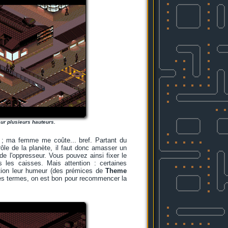
sur plusieurs hauteurs.
 ; ma femme me coûte... bref. Partant du
ôle de la planète, il faut donc amasser un
e l'oppresseur. Vous pouvez ainsi fixer le
 les caisses. Mais attention : certaines
ention leur humeur (des prémices de
Theme
utres termes, on est bon pour recommencer la