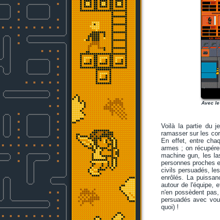
Avec le
Voilà la partie du 
ramasser sur les cor
En effet, entre cha
armes ; on récupére
machine gun, les la
personnes proches et
civils persuadés, le
enrôlés. La puissan
autour de l'équipe,
n'en possèdent pas,
persuadés avec vous
quoi) !