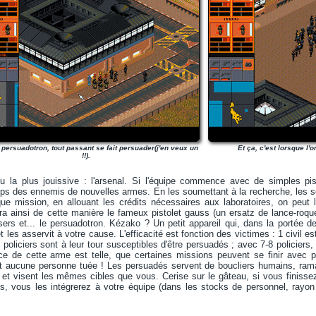
 persuadotron, tout passant se fait persuader(j'en veux un
Et ça, c'est lorsque l
!!).
jeu la plus jouissive : l'arsenal. Si l'équipe commence avec de simples pis
ps des ennemis de nouvelles armes. En les soumettant à la recherche, les scien
que mission, en allouant les crédits nécessaires aux laboratoires, on peut
ra ainsi de cette manière le fameux pistolet gauss (un ersatz de lance-roqu
sers et... le persuadotron. Kézako ? Un petit appareil qui, dans la portée
 les asservit à votre cause. L'efficacité est fonction des victimes : 1 civil 
s policiers sont à leur tour susceptibles d'être persuadés ; avec 7-8 policier
ce de cette arme est telle, que certaines missions peuvent se finir avec p
 et aucune personne tuée ! Les persuadés servent de boucliers humains, ram
 et visent les mêmes cibles que vous. Cerise sur le gâteau, si vous finis
, vous les intégrerez à votre équipe (dans les stocks de personnel, rayo