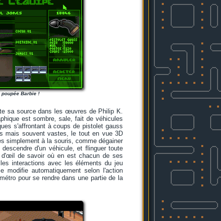
 poupée Barbie !
este sa source dans les œuvres de Philip K.
aphique est sombre, sale, fait de véhicules
ues s'affrontant à coups de pistolet gauss
bles mais souvent vastes, le tout en vue 3D
très simplement à la souris, comme dégainer
descendre d'un véhicule, et flinguer toute
 d'œil de savoir où en est chacun de ses
 les interactions avec les éléments du jeu
se modifie automatiquement selon l'action
 métro pour se rendre dans une partie de la