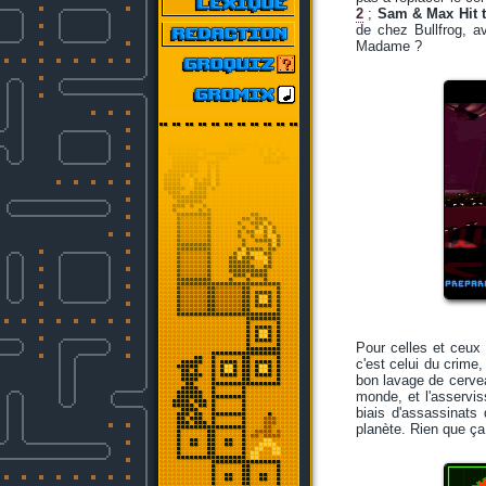
2
;
Sam & Max Hit 
de chez Bullfrog, 
Madame ?
Pour celles et ceux 
c'est celui du crime
bon lavage de cervea
monde, et l'asservis
biais d'assassinats 
planète. Rien que ça.