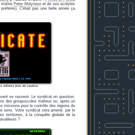
u maître
Peter Molyneux
et de ses acolytes
préférés). C'était pas une belle année ça
 les mêmes tons de couleur.
uvent se rasseoir. Le syndicat en question,
dans des groupuscules mafieux où, après un
es missions pour le contrôle des régions du
tre sens. Votre syndicat sera amené, par le
es territoires, à la conquête globale de la
availleurs ?