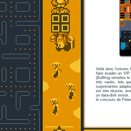
Voilà donc l'univers
faire évader un VIP
(Bullfrog remettra l
très variés, tels que
surprenantes adapta
est très réussie, av
un data-disk existe, 
le concours de Pete