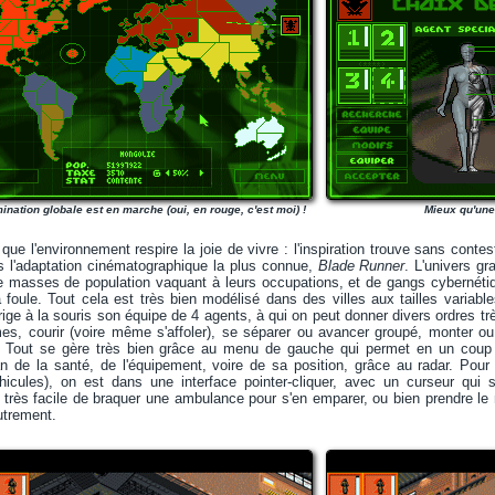
ination globale est en marche (oui, en rouge, c'est moi) !
Mieux qu'une
que l'environnement respire la joie de vivre : l'inspiration trouve sans cont
s l'adaptation cinématographique la plus connue,
Blade Runner
. L'univers gr
de masses de population vaquant à leurs occupations, et de gangs cybernétiq
a foule. Tout cela est très bien modélisé dans des villes aux tailles varia
rige à la souris son équipe de 4 agents, à qui on peut donner divers ordres 
es, courir (voire même s'affoler), se séparer ou avancer groupé, monter ou 
. Tout se gère très bien grâce au menu de gauche qui permet en un coup
n de la santé, de l'équipement, voire de sa position, grâce au radar. Pour
éhicules), on est dans une interface pointer-cliquer, avec un curseur qui 
c très facile de braquer une ambulance pour s'en emparer, ou bien prendre le
utrement.