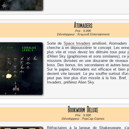
Atomaders
Prix : 9.99€
Développeur : Kraysoft Entertainment
Sorte de
Space Invaders
amélioré, Atomaders s'
cherche à en dépoussiérer le concept. Les enn
plus vite et vous devez les détruire tous pour
d'Alien Sky (graphismes et sons similaires), ce
missions divisées en une douzaine de niveaux
boss. Des bonus, tirs secondaires et autres boucl
Sur le papier, Atomaders est efficace et bien 
devient vite lassant. Le jeu souffre surtout d'u
peut pas tirer plus d'un missile à la fois. Bref
Invaders, préférez Alien Sky.
Bookworm Deluxe
Prix : 9.99€
Développeur : PopCap Games
Réfractaires à la langue de Shakespeare, s'