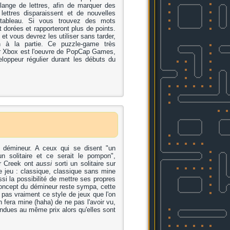
ange de lettres, afin de marquer des
lettres disparaissent et de nouvelles
 tableau. Si vous trouvez des mots
 dorées et rapporteront plus de points.
 et vous devrez les utiliser sans tarder,
n à la partie. Ce puzzle-game très
eur Xbox est l'oeuvre de PopCap Games,
eloppeur régulier durant les débuts du
 démineur. A ceux qui se disent "un
 solitaire et ce serait le pompon",
er Creek ont
aussi
sorti un solitaire sur
e jeu : classique, classique sans mine
si la possibilité de mettre ses propres
concept du démineur reste sympa, cette
pas vraiment ce style de jeux que l'on
 fera mine (haha) de ne pas l'avoir vu,
ndues au même prix alors qu'elles sont