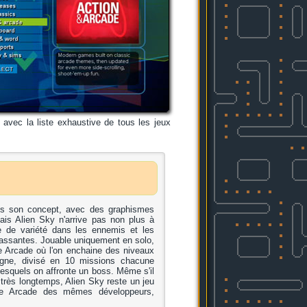
, avec la liste exhaustive de tous les jeux
 son concept, avec des graphismes
mais Alien Sky n'arrive pas non plus à
 de variété dans les ennemis et les
u lassantes. Jouable uniquement en solo,
 Arcade où l'on enchaine des niveaux
agne, divisé en 10 missions chacune
esquels on affronte un boss. Même s'il
 très longtemps, Alien Sky reste un jeu
ive Arcade des mêmes développeurs,