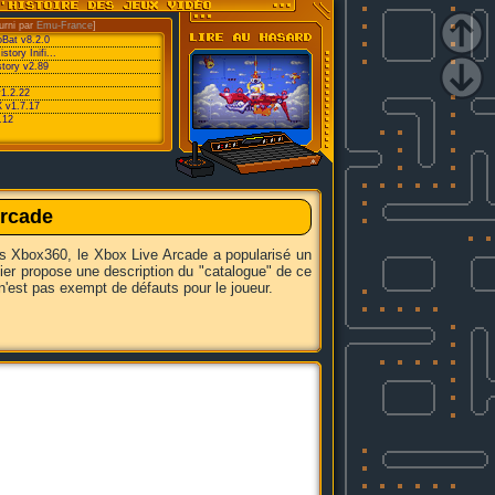
urni par
Emu-France
]
oBat v8.2.0
ory Inifi...
tory v2.89
v1.2.22
 v1.7.17
.12
Arcade
is Xbox360, le Xbox Live Arcade a popularisé un
sier propose une description du "catalogue" de ce
n'est pas exempt de défauts pour le joueur.