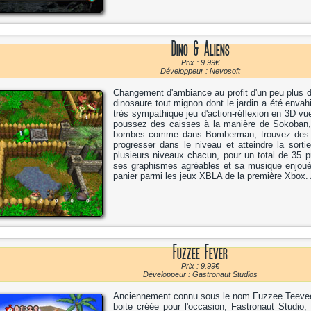
Dino & Aliens
Prix : 9.99€
Développeur : Nevosoft
Changement d'ambiance au profit d'un peu plus de 
dinosaure tout mignon dont le jardin a été envah
très sympathique jeu d'action-réflexion en 3D vue
poussez des caisses à la manière de Sokoban,
bombes comme dans Bomberman, trouvez des obje
progresser dans le niveau et atteindre la sort
plusieurs niveaux chacun, pour un total de 35 pu
ses graphismes agréables et sa musique enjouée
panier parmi les jeux XBLA de la première Xbox.
Fuzzee Fever
Prix : 9.99€
Développeur : Gastronaut Studios
Anciennement connu sous le nom Fuzzee Teevee
boite créée pour l'occasion, Fastronaut Studio,