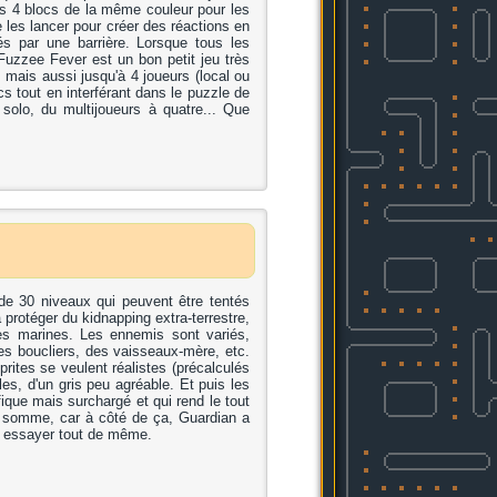
ns 4 blocs de la même couleur pour les
e les lancer pour créer des réactions en
gés par une barrière. Lorsque tous les
Fuzzee Fever est un bon petit jeu très
, mais aussi jusqu'à 4 joueurs (local ou
ocs tout en interférant dans le puzzle de
 solo, du multijoueurs à quatre... Que
de 30 niveaux qui peuvent être tentés
 protéger du kidnapping extra-terrestre,
des marines. Les ennemis sont variés,
es boucliers, des vaisseaux-mère, etc.
sprites se veulent réalistes (précalculés
es, d'un gris peu agréable. Et puis les
fique mais surchargé et qui rend le tout
en somme, car à côté de ça, Guardian a
 A essayer tout de même.