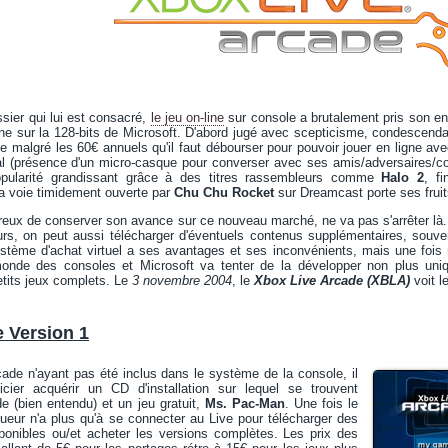
ssier qui lui est consacré,
le jeu on-line
sur console a brutalement pris son en
gne sur la 128-bits de Microsoft. D'abord jugé avec scepticisme, condescenda
 ce malgré les 60€ annuels qu'il faut débourser pour pouvoir jouer en ligne av
 (présence d'un micro-casque pour converser avec ses amis/adversaires/coéqu
opularité grandissant grâce à des titres rassembleurs comme
Halo 2
, f
la voie timidement ouverte par
Chu Chu Rocket
sur Dreamcast porte ses fruit
ireux de conserver son avance sur ce nouveau marché, ne va pas s'arrêter là
eurs, on peut aussi télécharger d'éventuels contenus supplémentaires, souve
ystème d'achat virtuel a ses avantages et ses inconvénients, mais une fois
monde des consoles et Microsoft va tenter de la développer non plus uni
tits jeux complets. Le
3 novembre 2004
, le
Xbox Live Arcade (XBLA)
voit le
e Version 1
ade n'ayant pas été inclus dans le système de la console, il
cier acquérir un CD d'installation sur lequel se trouvent
de (bien entendu) et un jeu gratuit,
Ms. Pac-Man
. Une fois le
ueur n'a plus qu'à se connecter au Live pour télécharger des
onibles ou/et acheter les versions complètes. Les prix des