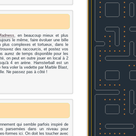
Madness
, en beaucoup mieux et plus
toujours le même, faire évoluer une bille
n plus complexes et tortueux, dans le
 trouvez des raccourcis, et postez vos
ous aurez de temps disponible pour les
é, on peut en outre jouer en local à 2
squ'à 4 en arène. Hamsterball est un
 fera voler la vedette par Marble Blast,
lle. Ne passez pas à côté !
onnement qui semble parfois inspiré de
iles parsemées dans un niveau pour
es-formes ici. On doit les toucher avec