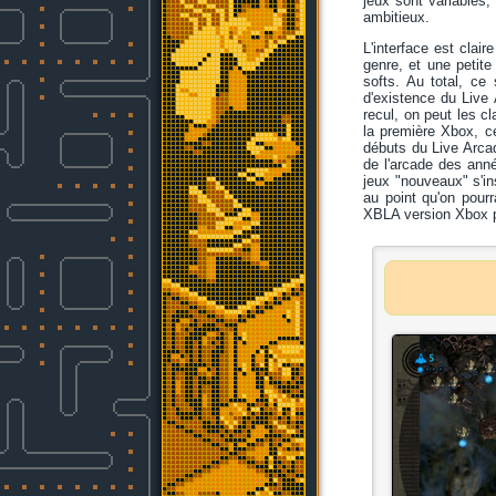
jeux sont variables,
ambitieux.
L'interface est clai
genre, et une petit
softs. Au total, ce
d'existence du Live 
recul, on peut les cl
la première Xbox, ce
débuts du Live Arcad
de l'arcade des anné
jeux "nouveaux" s'in
au point qu'on pourr
XBLA version Xbox 