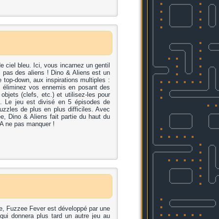
ciel bleu. Ici, vous incarnez un gentil
i pas des aliens ! Dino & Aliens est un
 top-down, aux inspirations multiples :
 éliminez vos ennemis en posant des
ts (clefs, etc.) et utilisez-les pour
ie. Le jeu est divisé en 5 épisodes de
zzles de plus en plus difficiles. Avec
, Dino & Aliens fait partie du haut du
 A ne pas manquer !
, Fuzzee Fever est développé par une
 qui donnera plus tard un autre jeu au