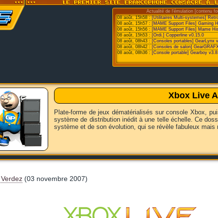
Actualité de l'émulation [contenu fo
08 août, 15h58 :
[Utilitaires Multi-systemes] Retr
08 août, 15h57 :
[MAME Support Files] Gaming Hist
08 août, 15h56 :
[MAME Support Files] Mame His
08 août, 15h53 :
[Ordi.] Copperline v0.15.0
08 août, 08h43 :
[Consoles portables] GearLynx 
08 août, 08h42 :
[Consoles de salon] GearGRAFX
08 août, 08h36 :
[Console portable] Gearboy v3.8
Xbox Live 
Plate-forme de jeux dématérialisés sur console Xbox, pu
système de distribution inédit à une telle échelle. Ce dos
système et de son évolution, qui se révèle fabuleux mais 
 Verdez
(03 novembre 2007)