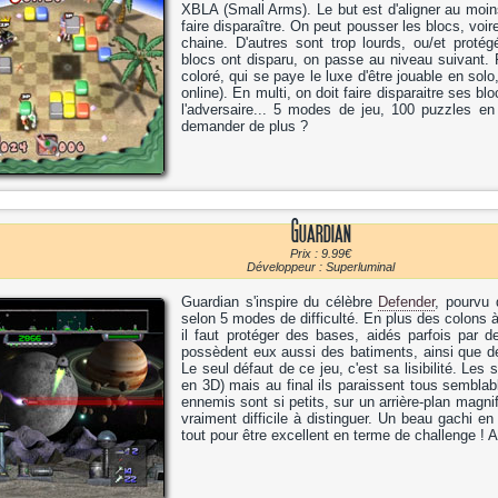
XBLA (Small Arms). Le but est d'aligner au moi
faire disparaître. On peut pousser les blocs, voir
chaine. D'autres sont trop lourds, ou/et proté
blocs ont disparu, on passe au niveau suivant. 
coloré, qui se paye le luxe d'être jouable en solo
online). En multi, on doit faire disparaitre ses bl
l'adversaire... 5 modes de jeu, 100 puzzles en
demander de plus ?
Guardian
Prix : 9.99€
Développeur : Superluminal
Guardian s'inspire du célèbre
Defender
, pourvu 
selon 5 modes de difficulté. En plus des colons à
il faut protéger des bases, aidés parfois par 
possèdent eux aussi des batiments, ainsi que d
Le seul défaut de ce jeu, c'est sa lisibilité. Les 
en 3D) mais au final ils paraissent tous semblabl
ennemis sont si petits, sur un arrière-plan magni
vraiment difficile à distinguer. Un beau gachi 
tout pour être excellent en terme de challenge !