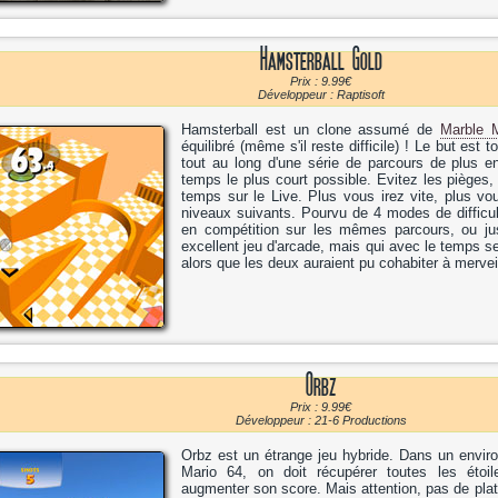
Hamsterball Gold
Prix : 9.99€
Développeur : Raptisoft
Hamsterball est un clone assumé de
Marble 
équilibré (même s'il reste difficile) ! Le but est 
tout au long d'une série de parcours de plus e
temps le plus court possible. Evitez les pièges,
temps sur le Live. Plus vous irez vite, plus v
niveaux suivants. Pourvu de 4 modes de difficult
en compétition sur les mêmes parcours, ou ju
excellent jeu d'arcade, mais qui avec le temps se
alors que les deux auraient pu cohabiter à mervei
Orbz
Prix : 9.99€
Développeur : 21-6 Productions
Orbz est un étrange jeu hybride. Dans un envir
Mario 64, on doit récupérer toutes les éto
augmenter son score. Mais attention, pas de plat