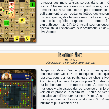
retrouver des mots anglais perdus dans un mél
points. Chaque fois qu'un mot est trouvé, les 
tombent du haut de l'écran pour remplir le
suffisamment longs, certaines lettres deviendront
En contrepartie, des lettres seront parfois en feu,
sous peine qu'elles explosent et mettent fi
sympathique mais à l'intérêt relatif pour un jou
spécialiste du shareware sur ordinateur, et dév
Live Arcade.
Dangerous Mines
Prix : 9.99€
Développeur : Silver Creek Entertainment
Dangerous Mines n'est ni plus ni moins qu'un
démineur sur Xbox ? ne manquerait plus qu'un
rassurez-vous car les petits gars de chez Silv
Xbox (voir plus bas). Le jeu propose 3 modes d
sur les bordures, et un mode chrono. A noter aus
musiques via le disque dur de la console. Si le 
version en propose le minimum. Et puis ce n'est 
souhaite voir débarquer sur notre Xbox. Aussi, on
par respect envers d'autres productions XBLA ve
infiniment plus ambitieuses.