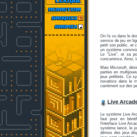
On l'a vu dans le do
service de jeu en li
petit son public, et
un système convivial
Le "Live", et sa p
concurrence. Ainsi, 
Mais Microsoft, dés
parties en multijou
jeux préférés. Ce s
novatrice dans le 
carrément sur des pe
Live Arcad
Le système Live Arc
faut pour en bénéfi
l'interface Live Arca
système lancé, le jo
démos des jeux disp