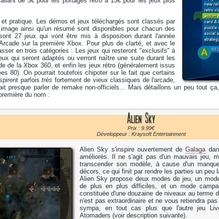
 allant de 5€ pour les portages rétro à 15€ pour les jeux plus
re et pratique. Les démos et jeux téléchargés sont classés par
e image ainsi qu'un résumé sont disponibles pour chacun des
 sont 27 jeux qui vont être mis à disposition durant l'année
Arcade sur la première Xbox. Pour plus de clarté, et avec le
asser en trois catégories : Les jeux qui resteront "exclusifs" à
ux qui seront adaptés ou verront naître une suite durant les
e de la Xbox 360, et enfin les jeux rétro (généralement issus
es 80). On pourrait toutefois chipoter sur le fait que certains
spirent parfois
très
fortement de vieux classiques de l'arcade,
ait presque parler de remake non-officiels... Mais détaillons un peu tout ça
première du nom :
Alien Sky
Prix : 9.99€
Développeur : Kraysoft Entertainment
Alien Sky s'inspire ouvertement de
Galaga
dans
améliorés. Il ne s'agit pas d'un mauvais jeu, 
transcender son modèle, à cause d'un manque
décors, ce qui finit par rendre les parties un pe
Alien Sky propose deux modes de jeu, un mode
de plus en plus difficiles, et un mode camp
constituée d'une douzaine de niveaux au terme d
n'est pas extraordinaire et ne vous retiendra pas
sympa, en tout cas plus que l'autre jeu L
Atomaders (voir description suivante).