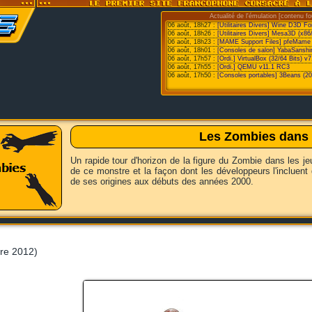
Actualité de l'émulation [contenu fo
06 août, 18h27 :
[Utilitaires Divers] Wine D3D F
06 août, 18h26 :
[Utilitaires Divers] Mesa3D (x86
06 août, 18h23 :
[MAME Support Files] pfeMame 
06 août, 18h01 :
[Consoles de salon] YabaSanshi
06 août, 17h57 :
[Ordi.] VirtualBox (32/64 Bits) v7
06 août, 17h55 :
[Ordi.] QEMU v11.1 RC3
06 août, 17h50 :
[Consoles portables] 3Beans (20
Les Zombies dans l
Un rapide tour d'horizon de la figure du Zombie dans les j
de ce monstre et la façon dont les développeurs l'incluent 
de ses origines aux débuts des années 2000.
re 2012)