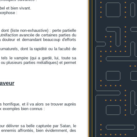
el et bien vivant.
morphose :
dont (liste non-exhaustive) : perte partielle
utréfaction avancée de certaines parties du
à la douleur et demandant beaucoup d'efforts
aturels, dont la rapidité ou la faculté de
tels le vampire (qui a gardé, lui, toute sa
ou plusieurs parties métalliques) et permet
faveur
orrifique, et il va alors se trouver auprès
eux exemples bien connus :
ur délivrer sa belle capturée par Satan, le
 ennemis affrontés, bien évidemment, des