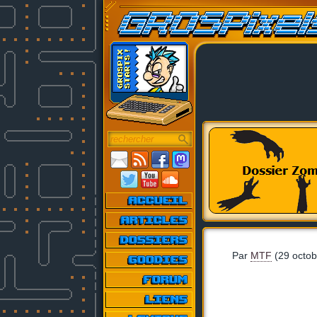
Par
MTF
(29 octob