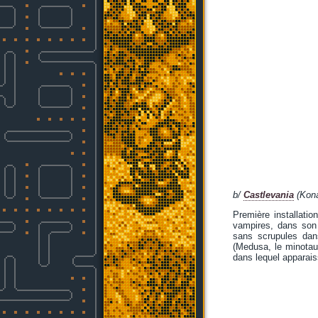
b/
Castlevania
(Kon
Première installatio
vampires, dans son 
sans scrupules dan
(Medusa, le minotaur
dans lequel apparais