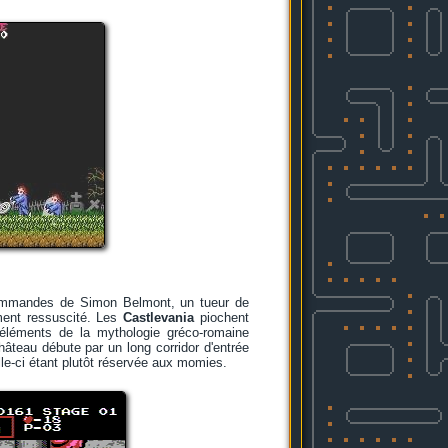
mandes de Simon Belmont, un tueur de
ment ressuscité. Les
Castlevania
piochent
éléments de la mythologie gréco-romaine
hâteau débute par un long corridor d'entrée
lle-ci étant plutôt réservée aux momies.