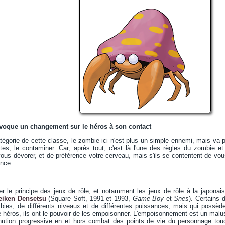
ovoque un changement sur le héros à son contact
gorie de cette classe, le zombie ici n'est plus un simple ennemi, mais va prov
tes, le contaminer. Car, après tout, c'est là l'une des règles du zombie e
vous dévorer, et de préférence votre cerveau, mais s'ils se contentent de vous
nce.
rer le principe des jeux de rôle, et notamment les jeux de rôle à la japonai
eiken Densetsu
(Square Soft, 1991 et 1993,
Game Boy
et
Snes
). Certains
bies, de différents niveaux et de différentes puissances, mais qui possède
 le héros, ils ont le pouvoir de les empoisonner. L'empoisonnement est un malu
inution progressive en et hors combat des points de vie du personnage tou