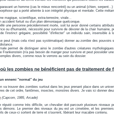
uparavant un homme (cas le mieux rencontré) ou un animal (chien, serpent...) b
orphose
qui a porté atteinte à son intégrité physique et mentale. Cette méta
ne magique, scientifique, extra-terrestre, virale...
'un accident fortuit ou d'un plan démoniaque quelconque.
eillé une personne précédemment morte, soit lui avoir donné certains attributs 
nce ou d'humanité, nécessité pour survivre de dévorer de la chair humaine, p
de l'instinct grégaire, possibilité "d'infecter" un individu sain, insensible 
 peut (mais cela n'est pas systématique) donner au zombie des pouvoirs surn
 distance.
imale permet de distinguer ainsi le zombie d'autres créatures mythologiques 
 de Frankenstein (n'a pas besoin de manger pour survivre et peut posséder une 
exemples divers, comme nous le verrons au sein du dossier.
x où les zombies ne bénéficient pas de traitement de 
t un ennemi "normal" du jeu
n va trouver des zombies surtout dans les jeux prenant place dans un univers h
ures de cet ordre, fantômes, insectes, monstres divers. Je vais ici donner d
s
(Capcom, 1985, Arcade)
 réputé comme très difficile, un chevalier doit parcourir plusieurs niveaux po
 démons. Le premier des niveaux du jeu est un cimetière, et les premiers
ls de ceux-ci sortent de terre et s'ouvrent, libérant leur macabre contenu.