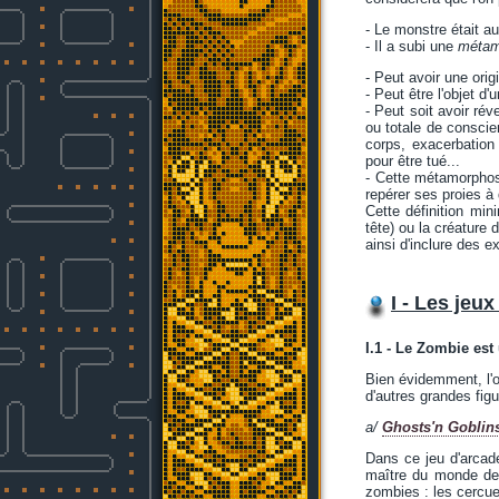
- Le monstre était a
- Il a subi une
métam
- Peut avoir une origi
- Peut être l'objet d
- Peut soit avoir rév
ou totale de conscie
corps, exacerbation 
pour être tué...
- Cette métamorphose
repérer ses proies à
Cette définition min
tête) ou la créature
ainsi d'inclure des 
I - Les jeu
I.1 - Le Zombie es
Bien évidemment, l'o
d'autres grandes fig
a/
Ghosts'n Goblin
Dans ce jeu d'arcade
maître du monde des
zombies : les cercuei