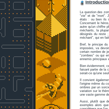
Introductio
La question des zomb
"vie" et de "mort".
états : ou bien ils
Concernant le héros
autre qu'un chiffre p
méchants, la plupar
désignés du reste ;
méchant", qui en fai
Bref, le principe du
imposées, va devoir
certain nombre de j
"zombies" ou qui en
ennemis principaux 
Bien évidemment, ce 
faisant partie de la 
serait-ce qu'une seul
Il convient égalemen
l'origine même du co
ombres par un sorcie
variation sur le th
une vaste gamme de 
Aussi, plutôt que d
exemples alors que 
considérera que l'on