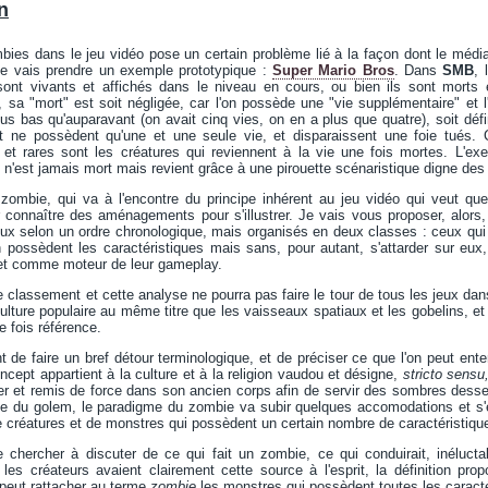
n
ies dans le jeu vidéo pose un certain problème lié à la façon dont le média
 Je vais prendre un exemple prototypique :
Super Mario Bros
. Dans
SMB
, 
 sont vivants et affichés dans le niveau en cours, ou bien ils sont morts e
, sa "mort" est soit négligée, car l'on possède une "vie supplémentaire" et
lus bas qu'auparavant (on avait cinq vies, on en a plus que quatre), soit défin
t ne possèdent qu'une et une seule vie, et disparaissent une foie tués. 
 et rares sont les créatures qui reviennent à la vie une fois mortes. L'ex
t n'est jamais mort mais revient grâce à une pirouette scénaristique digne des 
 zombie, qui va à l'encontre du principe inhérent au jeu vidéo qui veut que
 connaître des aménagements pour s'illustrer. Je vais vous proposer, alors
eux selon un ordre chronologique, mais organisés en deux classes : ceux qu
 possèdent les caractéristiques mais sans, pour autant, s'attarder sur eux
et comme moteur de leur gameplay.
classement et cette analyse ne pourra pas faire le tour de tous les jeux dan
culture populaire au même titre que les vaisseaux spatiaux et les gobelins, et 
e fois référence.
t de faire un bref détour terminologique, et de préciser ce que l'on peut ente
ncept appartient à la culture et à la religion vaudou et désigne,
stricto sensu
r et remis de force dans son ancien corps afin de servir des sombres dessei
ème du golem, le paradigme du zombie va subir quelques accomodations et s'é
créatures et de monstres qui possèdent un certain nombre de caractéristi
e chercher à discuter de ce qui fait un zombie, ce qui conduirait, inéluct
les créateurs avaient clairement cette source à l'esprit, la définition p
 peut rattacher au terme
zombie
les monstres qui possèdent toutes les caracté