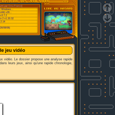
urni par
Emu-France
]
or Windows...
/x64) v26...
v3.7.2
ro 2 v1.20.32
.2.14
26/08/06)
e jeu vidéo
eux vidéo. Le dossier propose une analyse rapide
dans leurs jeux, ainsi qu'une rapide chronologie,