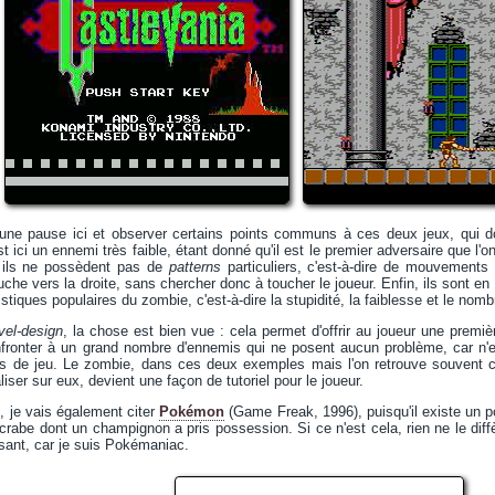
e une pause ici et observer certains points communs à ces deux jeux, qui d
t ici un ennemi très faible, étant donné qu'il est le premier adversaire que l'
, ils ne possèdent pas de
patterns
particuliers, c'est-à-dire de mouvements 
uche vers la droite, sans chercher donc à toucher le joueur. Enfin, ils sont en
ristiques populaires du zombie, c'est-à-dire la stupidité, la faiblesse et le nomb
vel-design
, la chose est bien vue : cela permet d'offrir au joueur une premiè
fronter à un grand nombre d'ennemis qui ne posent aucun problème, car n'esq
de jeu. Le zombie, dans ces deux exemples mais l'on retrouve souvent ce
iser sur eux, devient une façon de tutoriel pour le joueur.
, je vais également citer
Pokémon
(Game Freak, 1996), puisqu'il existe un 
crabe dont un champignon a pris possession. Si ce n'est cela, rien ne le diffè
sant, car je suis Pokémaniac.