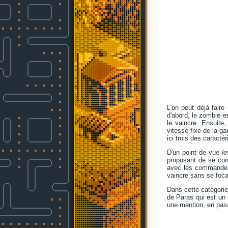
L'on peut déjà fair
d'abord, le zombie es
le vaincre. Ensuite
vitesse fixe de la ga
ici trois des caracté
D'un point de vue
le
proposant de se con
avec les commandes 
vaincre sans se focal
Dans cette catégorie
de Paras qui est un 
une mention, en pas