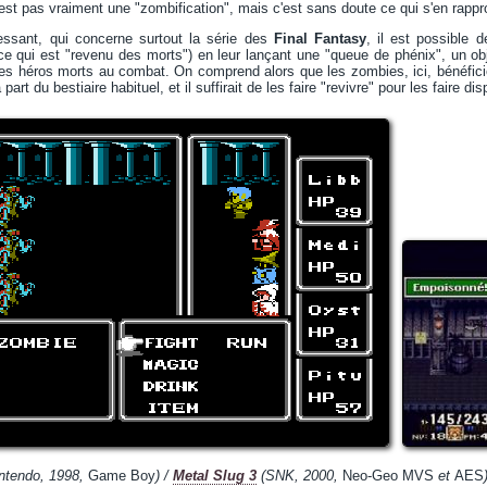
n'est pas vraiment une "zombification", mais c'est sans doute ce qui s'en rapp
ressant, qui concerne surtout la série des
Final Fantasy
, il est possible 
ce qui est "revenu des morts") en leur lançant une "queue de phénix", un obje
s héros morts au combat. On comprend alors que les zombies, ici, bénéficien
t du bestiaire habituel, et il suffirait de les faire "revivre" pour les faire disp
ntendo, 1998,
Game Boy
) /
Metal Slug 3
(SNK, 2000,
Neo-Geo MVS
et
AES