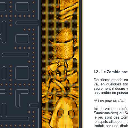
I.2 - Le Zombie pr
Deuxième grande caté
va, en quelques sor
seulement il désire 
un zombie en puissa
a/ Les jeux de rôle
Ici, je vais considé
Famicom
/
Nes
) ou
S
le jeu sont des zom
lorsqu'ils attaquent
traduit par une dim