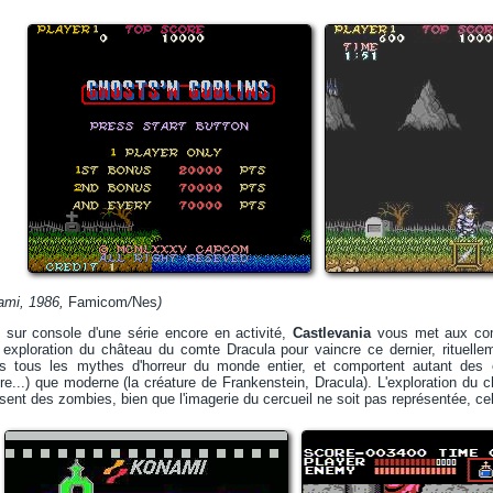
ami, 1986,
Famicom
/
Nes
)
n sur console d'une série encore en activité,
Castlevania
vous met aux com
exploration du château du comte Dracula pour vaincre ce dernier, rituelle
s tous les mythes d'horreur du monde entier, et comportent autant des 
e...) que moderne (la créature de Frankenstein, Dracula). L'exploration du c
sent des zombies, bien que l'imagerie du cercueil ne soit pas représentée, ce