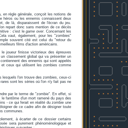
, en règle générale, conçoit les notions de
le héros ou les ennemis connaissent deux
t, de là, disparaissent de l'écran du jeu.
 l'on repart donc sans mention de ce décès
itive : c'est le
game over
. Concernant les
Cela vaut, également, pour les "zombies"
emple souvent cité est celui du "retour du
meilleurs films d'action américains.
 le joueur finisse victorieux des épreuves
, un classement global qui va présenter un
i contiennent des ennemis qui sont appelés
, et ceux qui utilisent les zombies comme
s lesquels l'on trouve des zombies, ceux-ci
rares sont les séries où l'on n'y fait pas ne
ndre par le terme de "zombie". En effet, si
,
le fantôme d'un mort ramené du pays des
ns - ce qui ferait en réalité du zombie une
loigner de ce cadre afin de désigner toute
ques communes.
ablement, à écarter de ce dossier certains
roposée sera purement phénoménologique et
ristiques suivantes :