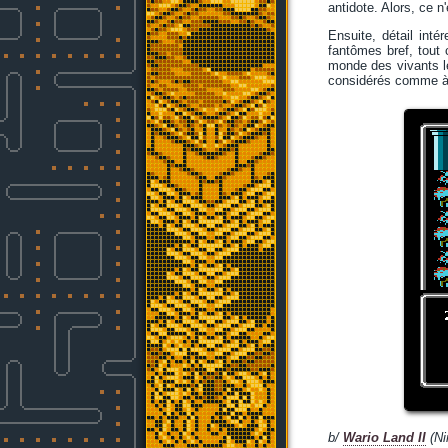
antidote. Alors, ce 
Ensuite, détail inté
fantômes bref, tout 
monde des vivants le
considérés comme à par
b/
Wario Land II
(Ni