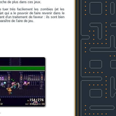
roche de plus dans ces jeux.
de tuer très facilement les zombies (et les
t qui a le pouvoir de faire revenir dans le
t d'un traitement de faveur : ils sont bien
araître de l'aire de jeu.
)