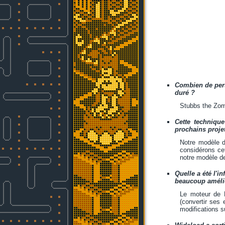
Combien de pers
duré ?
Stubbs the Zom
Cette techniqu
prochains proje
Notre modèle de
considérons cet
notre modèle de
Quelle a été l'
beaucoup améli
Le moteur de H
(convertir ses 
modifications s