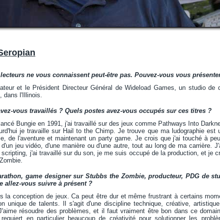
Seropian
 lecteurs ne vous connaissent peut-être pas. Pouvez-vous vous présente
dateur et le Président Directeur Général de Wideload Games, un studio de
 dans l'Illinois.
vez-vous travaillés ? Quels postes avez-vous occupés sur ces titres ?
 lancé Bungie en 1991, j'ai travaillé sur des jeux comme Pathways Into Dark
rd'hui je travaille sur Hail to the Chimp. Je trouve que ma ludographie est
ie, de l'aventure et maintenant un party game. Je crois que j'ai touché à p
'un jeu vidéo, d'une manière ou d'une autre, tout au long de ma carrière. J'a
scripting, j'ai travaillé sur du son, je me suis occupé de la production, et je
 Zombie.
rathon, game designer sur Stubbs the Zombie, producteur, PDG de stud
e allez-vous suivre à présent ?
ns la conception de jeux. Ca peut être dur et même frustrant à certains mom
 unique de talents. Il s'agit d'une discipline technique, créative, artistiq
aime résoudre des problèmes, et il faut vraiment être bon dans ce domain
requiert en particulier beaucoup de créativité pour solutionner les prob