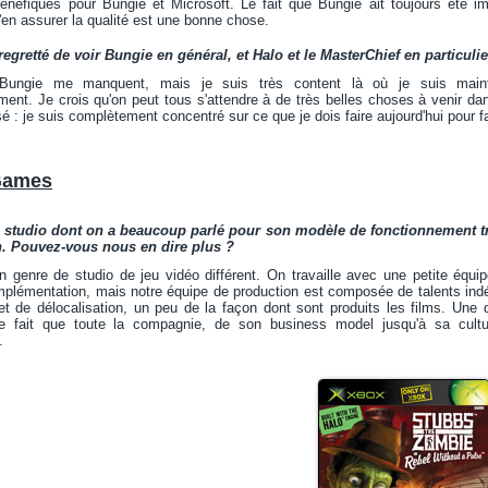
bénéfiques pour Bungie et Microsoft. Le fait que Bungie ait toujours été i
d'en assurer la qualité est une bonne chose.
egretté de voir Bungie en général, et Halo et le MasterChief en particul
ungie me manquent, mais je suis très content là où je suis mainte
ment. Je crois qu'on peut tous s'attendre à de très belles choses à venir dan
é : je suis complètement concentré sur ce que je dois faire aujourd'hui pour 
Games
 studio dont on a beaucoup parlé pour son modèle de fonctionnement très
n. Pouvez-vous nous en dire plus ?
n genre de studio de jeu vidéo différent. On travaille avec une petite équ
implémentation, mais notre équipe de production est composée de talents ind
 et de délocalisation, un peu de la façon dont sont produits les films. Une
 le fait que toute la compagnie, de son business model jusqu'à sa cult
.