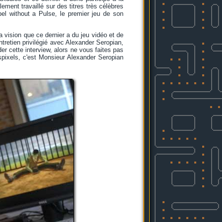
ment travaillé sur des titres très célèbres
l without a Pulse, le premier jeu de son
a vision que ce dernier a du jeu vidéo et de
ntretien privilégié avec Alexander Seropian,
r cette interview, alors ne vous faites pas
spixels, c'est Monsieur Alexander Seropian