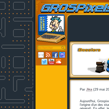
Par
Jika
(29 mai 2
Aujourd'hui, Grospi
l'origine d'un des s
général). En effet, 