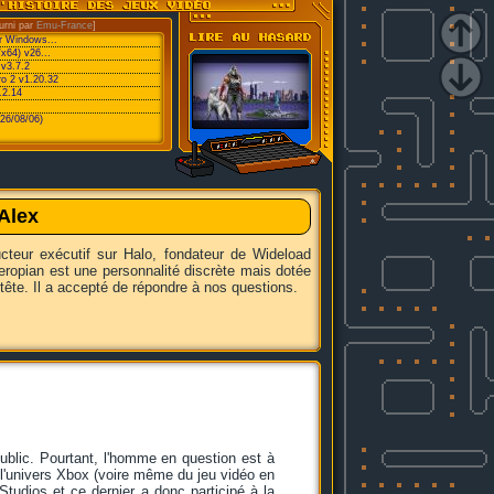
urni par
Emu-France
]
or Windows...
/x64) v26...
v3.7.2
ro 2 v1.20.32
.2.14
26/08/06)
Alex
cteur exécutif sur Halo, fondateur de Wideload
ropian est une personnalité discrète mais dotée
e tête. Il a accepté de répondre à nos questions.
ublic. Pourtant, l'homme en question est à
e l'univers Xbox (voire même du jeu vidéo en
Studios et ce dernier a donc participé à la