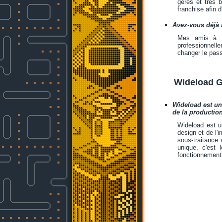
gérés et très 
franchise afin 
Avez-vous déjà r
Mes amis à B
professionnelle
changer le pass
Wideload 
Wideload est un
de la productio
Wideload est u
design et de l'
sous-traitance
unique, c'est
fonctionnement