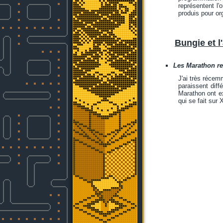
représentent l'
produis pour o
Bungie et l
Les Marathon re
J'ai très récem
paraissent diff
Marathon ont e
qui se fait sur 