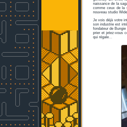
naissance de la saga
comme ceux de la sé
nouveau studio Wid
Je vois déjà votre i
son industrie est int
fondateur de Bungie 
prier et jetez-vous 
qui régale...