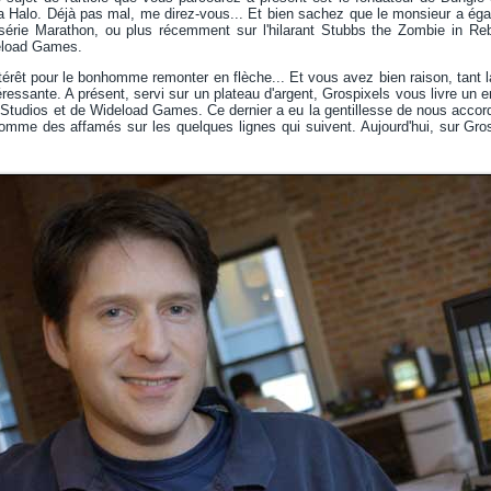
 Halo. Déjà pas mal, me direz-vous... Et bien sachez que le monsieur a égale
rie Marathon, ou plus récemment sur l'hilarant Stubbs the Zombie in Rebe
eload Games.
ntérêt pour le bonhomme remonter en flèche... Et vous avez bien raison, tant l
éressante. A présent, servi sur un plateau d'argent, Grospixels vous livre un e
Studios et de Wideload Games. Ce dernier a eu la gentillesse de nous accorde
comme des affamés sur les quelques lignes qui suivent. Aujourd'hui, sur Gro