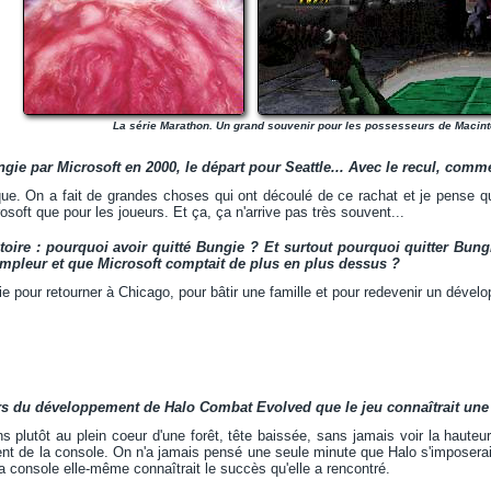
La série Marathon. Un grand souvenir pour les possesseurs de Macint
gie par Microsoft en 2000, le départ pour Seattle... Avec le recul, comm
ique. On a fait de grandes choses qui ont découlé de ce rachat et je pense q
osoft que pour les joueurs. Et ça, ça n'arrive pas très souvent...
toire : pourquoi avoir quitté Bungie ? Et surtout pourquoi quitter Bun
ampleur et que Microsoft comptait de plus en plus dessus ?
gie pour retourner à Chicago, pour bâtir une famille et pour redevenir un dével
rs du développement de Halo Combat Evolved que le jeu connaîtrait une 
s plutôt au plein coeur d'une forêt, tête baissée, sans jamais voir la hauteu
nt de la console. On n'a jamais pensé une seule minute que Halo s'imposerait
la console elle-même connaîtrait le succès qu'elle a rencontré.