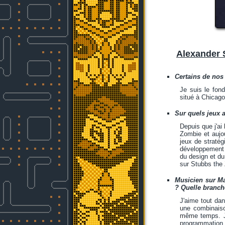
Alexander 
Certains de nos
Je suis le fon
situé à Chicago,
Sur quels jeux a
Depuis que j'ai
Zombie et aujou
jeux de stratég
développement d
du design et du 
sur Stubbs the
Musicien sur Ma
? Quelle branch
J'aime tout da
une combinaison
même temps. J'
programmation 