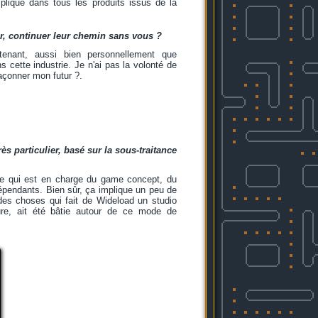
mpliqué dans tous les produits issus de la
ier, continuer leur chemin sans vous ?
nant, aussi bien personnellement que
s cette industrie. Je n'ai pas la volonté de
façonner mon futur ?.
 particulier, basé sur la sous-traitance
ipe qui est en charge du game concept, du
épendants. Bien sûr, ça implique un peu de
 des choses qui fait de Wideload un studio
ure, ait été bâtie autour de ce mode de