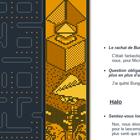
Le rachat de Bun
C'était fantast
nous, pour Micr
Question obliga
plus en plus d'
J'ai quitté Bun
Halo
Sentiez-vous lo
Non, nous étion
pour le lanceme
plus senti que 