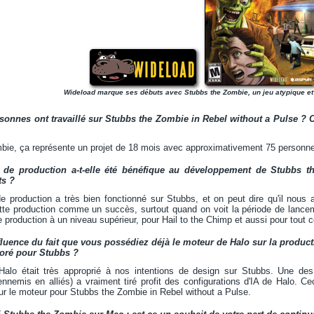
Wideload marque ses débuts avec Stubbs the Zombie, un jeu atypique et
onnes ont travaillé sur Stubbs the Zombie in Rebel without a Pulse ? 
bie, ça représente un projet de 18 mois avec approximativement 75 personnes
e de production a-t-elle été bénéfique au développement de Stubbs t
ts ?
 production a très bien fonctionné sur Stubbs, et on peut dire qu'il nous a
te production comme un succès, surtout quand on voit la période de lancemen
 production à un niveau supérieur, pour Hail to the Chimp et aussi pour tout c
influence du fait que vous possédiez déjà le moteur de Halo sur la produ
oré pour Stubbs ?
alo était très approprié à nos intentions de design sur Stubbs. Une de
ennemis en alliés) a vraiment tiré profit des configurations d'IA de Halo. 
ur le moteur pour Stubbs the Zombie in Rebel without a Pulse.