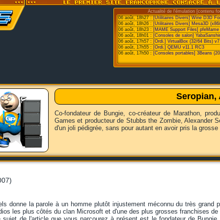
Actualité de l'émulation [contenu fo
06 août, 18h27 :
[Utilitaires Divers] Wine D3D F
06 août, 18h26 :
[Utilitaires Divers] Mesa3D (x86
06 août, 18h23 :
[MAME Support Files] pfeMame 
06 août, 18h01 :
[Consoles de salon] YabaSanshi
06 août, 17h57 :
[Ordi.] VirtualBox (32/64 Bits) v7
06 août, 17h55 :
[Ordi.] QEMU v11.1 RC3
06 août, 17h50 :
[Consoles portables] 3Beans (20
Seropian, 
Co-fondateur de Bungie, co-créateur de Marathon, produ
Games et producteur de Stubbs the Zombie, Alexander Se
d'un joli pédigrée, sans pour autant en avoir pris la gross
007)
xels donne la parole à un homme plutôt injustement méconnu du très grand p
tudios les plus côtés du clan Microsoft et d'une des plus grosses franchises d
le sujet de l'article que vous parcourez à présent est le fondateur de Bungie 