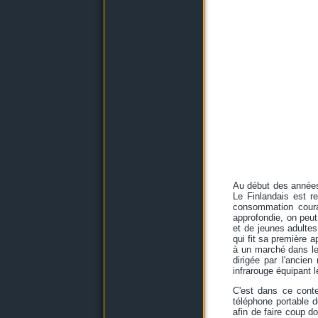
Au début des années
Le Finlandais est r
consommation cour
approfondie, on peut
et de jeunes adultes
qui fit sa première a
à un marché dans le
dirigée par l'ancie
infrarouge équipant l
C'est dans ce cont
téléphone portable d
afin de faire coup d