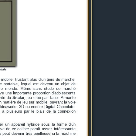
ndais.
obile, trustant plus d'un tiers du marché.
 portable, lequel est devenu un objet de
rs le monde. Même sans étude de marché
uve une importante proportion d'adolescents
rité du
Snake
, jeu créé par Taneli Armanto
n matière de jeu sur mobile, ouvrant la voie
 Ideaworks 3D ou encore Digital Chocolate,
e à plusieurs par le biais de la connexion
r un appareil hybride sous la forme d'un
ive de ce calibre paraît assez intéressante
 peut devenir très périlleuse si la machine