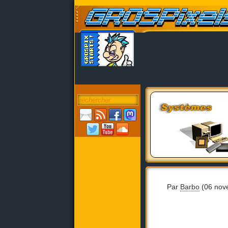
Par
Barbo
(06 nov