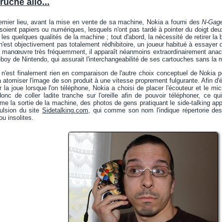
ruche allo...
premier lieu, avant la mise en vente de sa machine, Nokia a fourni des
N-Gag
s soient papiers ou numériques, lesquels n'ont pas tardé à pointer du doigt d
x les quelques qualités de la machine ; tout d'abord, la nécessité de retirer la b
n'est objectivement pas totalement rédhibitoire, un joueur habitué à essayer 
e manœuvre très fréquemment, il apparaît néanmoins extraordinairement anach
oy de Nintendo, qui assurait l'interchangeabilité de ses cartouches sans la mo
n'est finalement rien en comparaison de l'autre choix conceptuel de Nokia 
a atomiser l'image de son produit à une vitesse proprement fulgurante. Afin d'é
r la joue lorsque l'on téléphone, Nokia a choisi de placer l'écouteur et le mi
nc de coller ladite tranche sur l'oreille afin de pouvoir téléphoner, ce qu
ême la sortie de la machine, des photos de gens pratiquant le side-talking ap
pulsion du site
Sidetalking.com
, qui comme son nom l'indique répertorie des
u insolites.