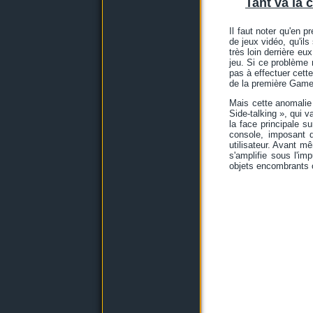
Tant va la c
Il faut noter qu'en 
de jeux vidéo, qu'il
très loin derrière eu
jeu. Si ce problème 
pas à effectuer cett
de la première Gameb
Mais cette anomalie 
Side-talking », qui v
la face principale su
console, imposant do
utilisateur. Avant m
s'amplifie sous l'im
objets encombrants o