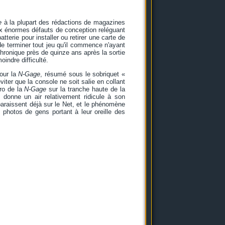
e
à la plupart des rédactions de magazines
eux énormes défauts de conception reléguant
atterie pour installer ou retirer une carte de
de terminer tout jeu qu'il commence n'ayant
ronique près de quinze ans après la sortie
indre difficulté.
pour la
N-Gage
, résumé sous le sobriquet «
viter que la console ne soit salie en collant
cro de la
N-Gage
sur la tranche haute de la
i donne un air relativement ridicule à son
paraissent déjà sur le Net, et le phénomène
 photos de gens portant à leur oreille des