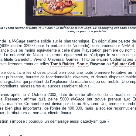
ut : Tomb Raider et Sonic N. En bas : un boîtier de jeu N-Gage. Le packaging est sans conte
conçus pour une portable.
r de la
N-Gage
semble solide sur le plan technique. En dépit d'une palette de 
4096 contre 32000 pour la portable de Nintendo), son processeur NEM-4
sance plus ou moins équivalente à celle d'une Playstation première du nom 
e. La notoriété de Nokia lui permet également de s'adjuger le soutien de pl
sa filiale Gameloft, Vivendi Universal Games, THQ ou encore Codemasters o
ses licences connues telles
Tomb Raider
,
Sonic
,
Rayman
ou
Splinter Cell
ble donc faire les choses plutôt bien pour une toute première tentative au ni
est puissante, bourrée de fonctionnalités diverses, et devrait disposer ra
échargeables qui profitent de l'explosion du marché du jeu sur mobile. Une 
 ingrédients nécessaires au succès semblent réunis.
ines après le 7 Octobre 2003, date de sortie officielle de la machine, la 
dia Research affirme qu'à peine 5000
N-Gage
ont trouvé preneur aux Et
e la machine. Ce nombre est divisé par dix au Royaume-Uni, premier marché 
tes bien plus importants, de l'ordre de 400 000, mais la société reconnut e
 distributeurs et non aux clients finaux.
stion s'impose : pourquoi un démarrage aussi cataclysmique ?