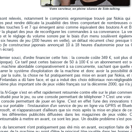
Votre serviteur, en pleine séance de Side-talking.
 sont relevés, notamment le compromis ergonomique trouvé par Nokia qui
s peut rendre délicate la jouabilité des titres comportant de nombreuses co
 des touches 5 et 7 qui émergent ainsi comme équivalent des boutons A et B
ar la plupart des jeux de reconfigurer les commandes à sa convenance. La vertic
lle et le réglage du volume sonore par le biais d'un menu soulèvent égaleme
six heures de jeu (200 heures en veille), un défaut récurrent chez presque t
 (le constructeur japonais annonçait 10 à 18 heures d'autonomie pour sa
n écran).
ernier souci, d'ordre financier cette fois : la console coûte 349 €, soit plus
époque). Ce tarif peut certes baisser de 50 à 100 € si un abonnement est s
a machine abordable comparativement à sa concurrente, sachant que quelle qu
arrer le système d'exploitation de la machine et donc avoir la possibilité 
 par la suite, la chose ne fut pratiquement pas mise en avant par Nokia, et so
Finlandais a dû faire face, et qui a induit des choix éditoriaux non-négligea
me plus important site de jeux vidéo français sur la décennie 2000, qui n'a 
 la
N-Gage
s'est en effet rapidement retournée contre elle sur le plan commer
udié pour le jeu, ou une console permettant de téléphoner ? C'est une voie en
console permettant de jouer en ligne. C'est en effet l'une des innovations 
 sur portable : l'instauration d'un service de jeu en ligne via GPRS et Bluet
osoft, et n'apparaissant d'ailleurs que six mois après la mise en place de ce 
les différentes publicités diffusées dans les magazines de jeux vidéo. C
ontournable à mettre en avant, ce sont les jeux. Un double problème s'est pos
ux du lancement n'ont pratiquement pas été mis en avant, exception faite de
ques de la machine au point d'être le principal titre jouable dans les borne