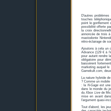
D'autres problèmes
touches téléphonique
point le gonflement
possibilité offerte p
la croix directionne
annoncée de trois à 
mastodonte Nintendo
rétro-éclairage de so
Ajoutons à cela un d
Advance (129 € à l'
pour autant rendre l
obligatoire pour dém
baissèrent fortement
marketing auquel le 
Gamekult.com, deuxiè
La nature hybride de
? Comme un mobile ét
: la
N-Gage
est une 
dans le monde du jeu
du
Xbox Live
de Micr
mise en avant dans 
l'argument quasi-inc
Tout d'abord, les je
des capacités techni