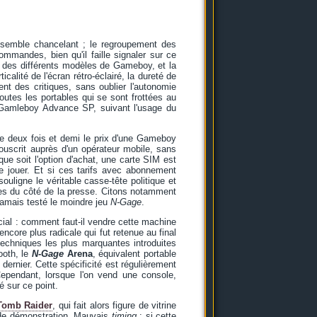
 semble chancelant ; le regroupement des
mmandes, bien qu'il faille signaler sur ce
 des différents modèles de Gameboy, et la
alité de l'écran rétro-éclairé, la dureté de
nt des critiques, sans oublier l'autonomie
outes les portables qui se sont frottées au
 Gamleboy Advance SP, suivant l'usage du
 de deux fois et demi le prix d'une Gameboy
ouscrit auprès d'un opérateur mobile, sans
e soit l'option d'achat, une carte SIM est
de jouer. Et si ces tarifs avec abonnement
uligne le véritable casse-tête politique et
bles du côté de la presse. Citons notamment
jamais testé le moindre jeu
N-Gage
.
cial : comment faut-il vendre cette machine
core plus radicale qui fut retenue au final
techniques les plus marquantes introduites
ooth, le
N-Gage
Arena
, équivalent portable
dernier. Cette spécificité est régulièrement
ependant, lorsque l'on vend une console,
é sur ce point.
Tomb Raider
, qui fait alors figure de vitrine
s de démonstration. Mauvais
timing
: si cette