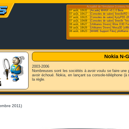
Actualité de l'émulation [contenu fo
07 août, 10h32 :
[Arcade] MANX v0.1.0 Beta
07 août, 10h17 :
[Consoles de salon] Snes9xRD 
07 août, 10h15 :
[Consoles de salon] KytyPS5 r2
07 août, 10h08 :
[Consoles de salon] Snes9x Test
06 août, 18h27 :
[Utilitaires Divers] Wine D3D F
06 août, 18h26 :
[Utilitaires Divers] Mesa3D (x86
06 août, 18h23 :
[MAME Support Files] pfeMame 
Nokia N-
2003-2006
Nombreuses sont les sociétés à avoir voulu se faire une 
avoir échoué. Nokia, en lançant sa console-téléphone (à m
la règle.
embre 2011)