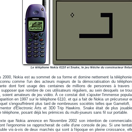
Le téléphone Nokia 6110 et Snake, le jeu fétiche du constructeur finla
 2000, Nokia est au sommet de sa forme et domine nettement la téléphonie m
econnu comme l'un des acteurs majeurs de la démocratisation du téléphone
ante dont font usage des centaines de millions de personnes à trave
 supposer que nombre de ces utilisateurs réguliers, au sein desquels se tro
, soient amateurs de jeu vidéo. À ce constat doit s'ajouter l'immense popula
pparition en 1997 sur le téléphone 6110, et qui a fait de Nokia un précurseur e
quel s'engouffrèrent plus tard de nombreuses sociétés telles que Gameloft,
n mentor d'Electronic Arts et 3D0 Trip Hawkins. Snake était de plus jouabl
e téléphone, posant déjà les prémices du multi-joueurs sans fil sur portable.
exte que Nokia annonce en Novembre 2002 son intention de commercialise
ont l'ergonomie se rapprocherait de celle d'une console de jeu. Si une tentat
ouble vis-à-vis de deux marchés qui sont à l'époque en pleine croissance, elle