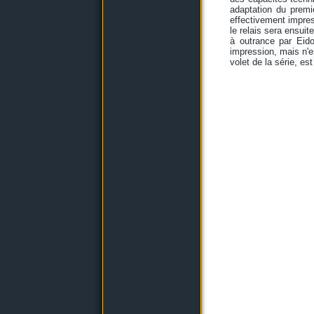
adaptation du premi
effectivement impre
le relais sera ensuit
à outrance par Eido
impression, mais n'e
volet de la série, est 