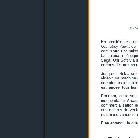
En ha
En parallèle, le cœu
Gameboy Advance
(
administre une puis
fait mieux à l'époqu
Sega, Ubi Soft via 
cartons. De nombreu
Jusqu'ici, Nokia sem
vidéo : sa machine 
compter les jeux tél
est lancée, tous les
Pourtant, deux sema
indépendante Arca
commercialisation d
des chiffres de ven
machines vendues aux
Bien entendu, la que