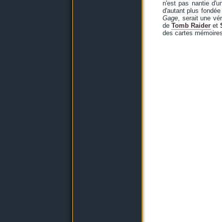
n'est pas nantie d'u
d'autant plus fondée
Gage
, serait une vé
de
Tomb Raider
et
des cartes mémoires