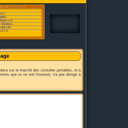
urni par
Emu-France
]
v0.2
60807
Build v1.6...
or Windows...
/x64) v26...
v3.7.2
Gage
place sur le marché des consoles portables, et à
oins que ce ne soit l'inverse), n'a pas dérogé à