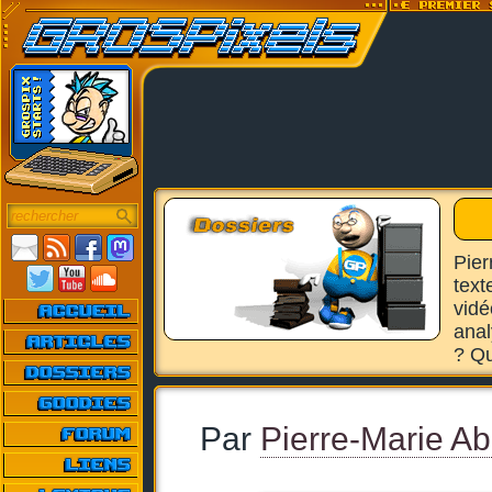
Pier
text
vidé
anal
? Qu
Par
Pierre-Marie Ab