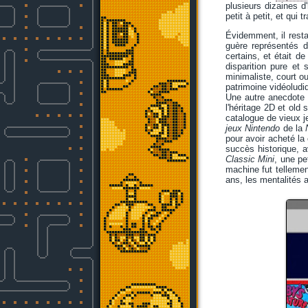
plusieurs dizaines d'
petit à petit, et qu
Évidemment, il restai
guère représentés d
certains, et était 
disparition pure et
minimaliste, court ou
patrimoine vidéoludiq
Une autre anecdote r
l'héritage 2D et old
catalogue de vieux j
jeux Nintendo
de la
pour avoir acheté la
succès historique, a
Classic Mini
, une pe
machine fut tellemen
ans, les mentalités a