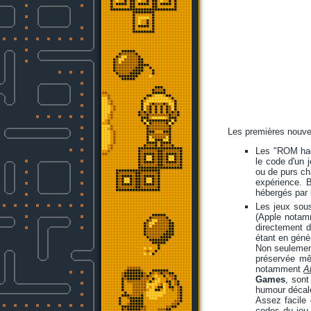
Les premières nouvel
Les "ROM hack
le code d'un 
ou de purs ch
expérience. B
hébergés par
Les jeux sous
(Apple notamme
directement d
étant en génér
Non seulement
préservée mê
notamment
A
Games
, sont
humour décalé 
Assez facile 
codes du jeu 