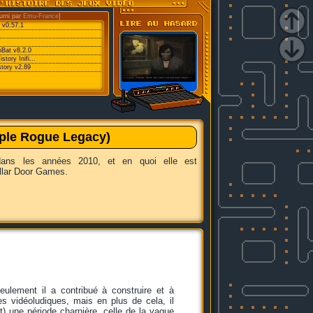
urni par
Emu-France
]
 v0.57.1
oBat v8.2.0
ory Inifi...
tory v2.89
mple Rogue Legacy)
 dans les années 2010, et en quoi elle est
ellar Door Games.
eulement il a contribué à construire et à
 vidéoludiques, mais en plus de cela, il
) une période charnière, celle de la vague