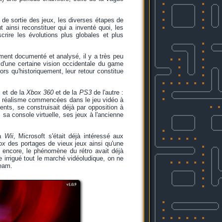
es de sortie des jeux, les diverses étapes de
 ainsi reconstituer qui a inventé quoi, les
crire les évolutions plus globales et plus
ement documenté et analysé, il y a très peu
t d'une certaine vision occidentale du game
rs qu'historiquement, leur retour constitue
 et de la
Xbox 360
et de la
PS3
de l'autre :
du réalisme commencées dans le jeu vidéo à
nts, se construisait déjà par opposition à
sa console virtuelle, ses jeux à l'ancienne
la
Wii
, Microsoft s'était déjà intéressé aux
ox
des portages de vieux jeux ainsi qu'une
a encore, le phénomène du rétro avait déjà
irrigué tout le marché vidéoludique, on ne
eam.