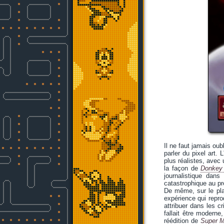
Il ne faut jamais ou
parler du pixel art. 
plus réalistes, ave
la façon de
Donkey
journalistique dan
catastrophique au pr
De même, sur le pla
expérience qui reprod
attribuer dans les cr
fallait être moderne
réédition de
Super M