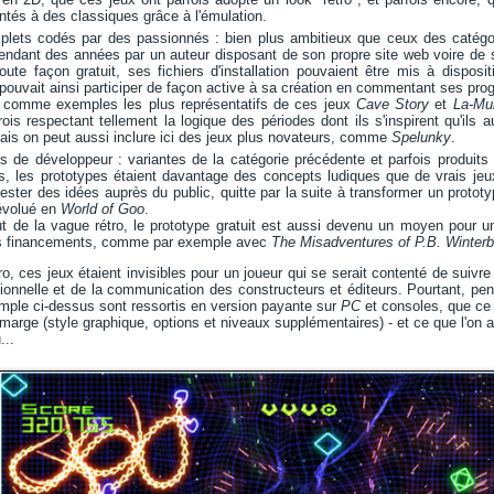
ntés à des classiques grâce à l'émulation.
plets codés par des passionnés : bien plus ambitieux que ceux des catégor
endant des années par un auteur disposant de son propre site web voire de
toute façon gratuit, ses fichiers d'installation pouvaient être mis à disposi
uvait ainsi participer de façon active à sa création en commentant ses progr
r comme exemples les plus représentatifs de ces jeux
Cave Story
et
La-Mu
ois respectant tellement la logique des périodes dont ils s'inspirent qu'ils a
ais on peut aussi inclure ici des jeux plus novateurs, comme
Spelunky
.
s de développeur : variantes de la catégorie précédente et parfois produit
s, les prototypes étaient davantage des concepts ludiques que de vrais jeux,
tester des idées auprès du public, quitte par la suite à transformer un prot
évolué en
World of Goo
.
t de la vague rétro, le prototype gratuit est aussi devenu un moyen pour un st
es financements, comme par exemple avec
The Misadventures of P.B. Winter
o, ces jeux étaient invisibles pour un joueur qui se serait contenté de suivre l
ionnelle et de la communication des constructeurs et éditeurs. Pourtant, pe
emple ci-dessus sont ressortis en version payante sur
PC
et consoles, que ce 
 marge (style graphique, options et niveaux supplémentaires) - et ce que l'on 
...