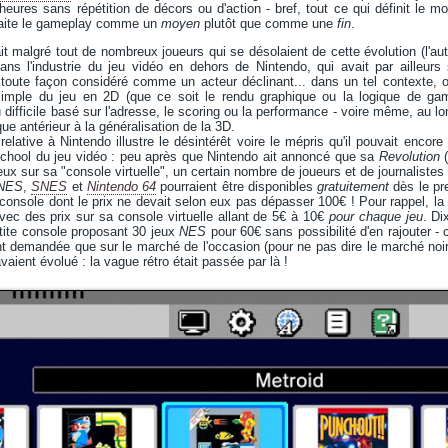
heures sans répétition de décors ou d'action - bref, tout ce qui définit le mod
i traite le gameplay comme un
moyen
plutôt que comme une
fin
.
t malgré tout de nombreux joueurs qui se désolaient de cette évolution (l'aute
ans l'industrie du jeu vidéo en dehors de Nintendo, qui avait par ailleurs 
de toute façon considéré comme un acteur déclinant... dans un tel contexte,
 simple du jeu en 2D (que ce soit le rendu graphique ou la logique de ga
 difficile basé sur l'adresse, le scoring ou la performance - voire même, au lon
ue antérieur à la généralisation de la 3D.
elative à Nintendo illustre le désintérêt voire le mépris qu'il pouvait enco
 school du jeu vidéo : peu après que Nintendo ait annoncé que sa
Revolution
(
eux sur sa "console virtuelle", un certain nombre de joueurs et de journalist
NES
,
SNES
et
Nintendo 64
pourraient être disponibles
gratuitement
dès le pre
 console dont le prix ne devait selon eux pas dépasser 100€ ! Pour rappel, la
vec des prix sur sa console virtuelle allant de 5€ à 10€
pour chaque jeu
. Di
tite console proposant 30 jeux
NES
pour 60€ sans possibilité d'en rajouter - 
t demandée que sur le marché de l'occasion (pour ne pas dire le marché noir) 
vaient évolué : la vague rétro était passée par là !