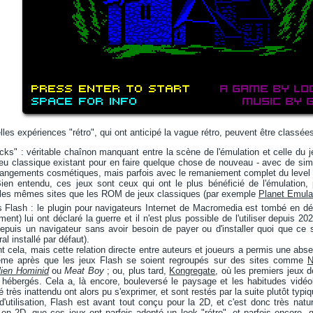
les expériences "rétro", qui ont anticipé la vague rétro, peuvent être classée
s" : véritable chaînon manquant entre la scène de l'émulation et celle du jeu 
jeu classique existant pour en faire quelque chose de nouveau - avec de si
angements cosmétiques, mais parfois avec le remaniement complet du level 
ien entendu, ces jeux sont ceux qui ont le plus bénéficié de l'émulation,
 les mêmes sites que les ROM de jeux classiques (par exemple
Planet Emula
 Flash : le plugin pour navigateurs Internet de Macromedia est tombé en d
nt) lui ont déclaré la guerre et il n'est plus possible de l'utiliser depuis 2
epuis un navigateur sans avoir besoin de payer ou d'installer quoi que ce so
al installé par défaut).
 cela, mais cette relation directe entre auteurs et joueurs a permis une absen
me après que les jeux Flash se soient regroupés sur des sites comme
N
lien Hominid
ou
Meat Boy
; ou, plus tard,
Kongregate
, où les premiers jeux 
 hébergés. Cela a, là encore, bouleversé le paysage et les habitudes vidéol
très inattendu ont alors pu s'exprimer, et sont restés par la suite plutôt typi
d'utilisation, Flash est avant tout conçu pour la 2D, et c'est donc très natu
en 2D, que ces jeux ont parfois adopté un look "rétro", et parfois encore,