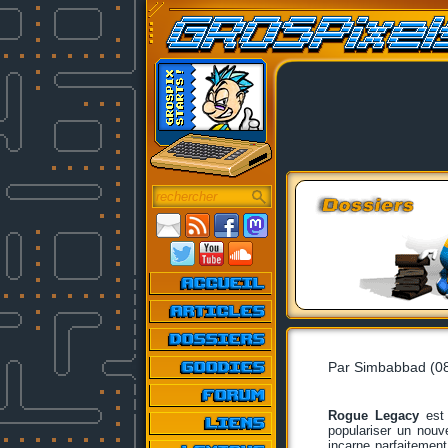
Par Simbabbad (08
Rogue Legacy
est 
populariser un nouv
incarne parfaitement