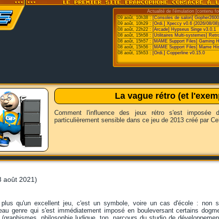
Actualité de l'émulation [contenu fo
09 août, 10h38 :
[Consoles de salon] Gopher2600
09 août, 10h29 :
[Ordi.] Xpeccy v0.6 (2026/08/08)
08 août, 22h22 :
[Arcade] Hypseus Singe v3.0.1
08 août, 15h58 :
[Utilitaires Multi-systemes] Retr
08 août, 15h57 :
[MAME Support Files] Gaming Hist
08 août, 15h56 :
[MAME Support Files] Mame His
08 août, 15h53 :
[Ordi.] Copperline v0.15.0
La vague rétro (et l'exe
Comment l'influence des jeux rétro s'est imposée
particulièrement sensible dans ce jeu de 2013 créé par C
 août 2021)
plus qu'un excellent jeu, c'est un symbole, voire un cas d'école : non s
eau genre qui s'est immédiatement imposé en bouleversant certains dogmes
 (graphismes, philosophie ludique, ton, parcours du studio de développement