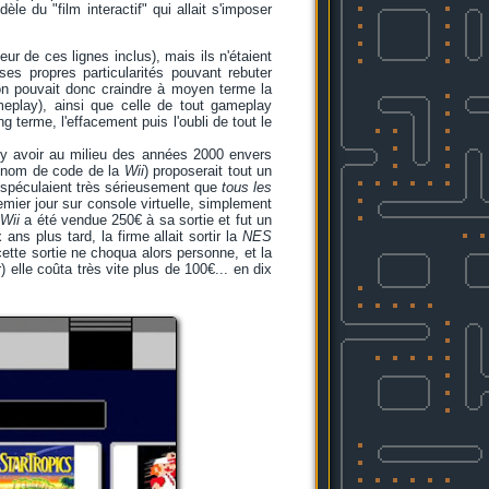
èle du "film interactif" qui allait s'imposer
ur de ces lignes inclus), mais ils n'étaient
ses propres particularités pouvant rebuter
 on pouvait donc craindre à moyen terme la
meplay), ainsi que celle de tout gameplay
g terme, l'effacement puis l'oubli de tout le
re y avoir au milieu des années 2000 envers
nom de code de la
Wii
) proposerait tout un
es spéculaient très sérieusement que
tous les
mier jour sur console virtuelle, simplement
Wii
a été vendue 250€ à sa sortie et fut un
x ans plus tard, la firme allait sortir la
NES
cette sortie ne choqua alors personne, et la
elle coûta très vite plus de 100€... en dix