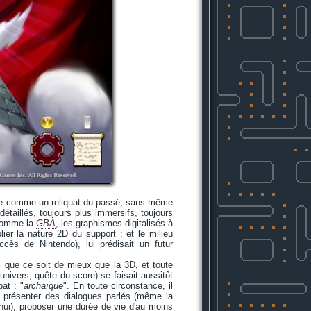
dérée comme un reliquat du passé, sans même
 détaillés, toujours plus immersifs, toujours
 comme la
GBA
, les graphismes digitalisés à
ier la nature 2D du support ; et le milieu
cès de Nintendo), lui prédisait un futur
i que ce soit de mieux que la 3D, et toute
univers, quête du score) se faisait aussitôt
bat : "
archaïque
". En toute circonstance, il
le, présenter des dialogues parlés (même la
'hui), proposer une durée de vie d'au moins