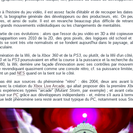
à l'histoire du jeu vidéo, il est assez facile d'établir et de recouper les dat
et, la biographie générale des développeurs ou des producteurs, etc. On peut
s, et ainsi de suite. Il est en revanche beaucoup plus difficile de retrans
 grands mouvements vidéoludiques ou les changements de mentalités.
partie de ces évolutions : alors que l'essor du jeu vidéo en 3D a été copieus
réapparition vers 2010 de la 2D, des gros pixels, des logiques old school e
s se sont très vite normalisés et se fondent aujourd'hui dans le paysage, alo
culaire.
nération de la
Wii
, de la
Xbox 360
et de la
PS3
, ou plutôt, de la
Wii
d'un côté,
0
et la
PS3
poursuivaient en effet la course à la puissance et la recherche 
980, la
Wii
, derrière une façade d'innovation avec ses contrôles par mouveme
e revendiquant quasiment comme une console rétro, cf. sa puissance limitée, 
ant un pad
NES
quand on la tient sur le côté.
as été aux sources du phénomène "rétro" : dès 2004, deux ans avant 
avec la création du
Xbox Live Arcade
, qui allait proposer dès la première
Xb
s expériences typées "arcade" (
Mutant Storm
, par exemple) ; et avant cel
uir sur
PC
grâce aux développeurs indépendants - et, même s'il aura à terme 
ue ledit phénomène sera resté avant tout typique du
PC
, notamment sous St