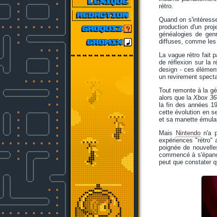
rétro.
Quand on s'intéresse 
production d'un proj
généalogies de genre
diffuses, comme les
La vague rétro fait 
de réflexion sur la 
design - ces élément
un revirement specta
Tout remonte à la gé
alors que la
Xbox 36
la fin des années 1
cette évolution en s
et sa manette émul
Mais
Nintendo
n'a p
expériences "rétro" 
poignée de nouvelle
commencé à s'épano
peut que constater q