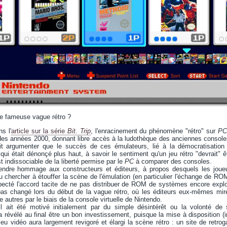
tte fameuse vague rétro ?
s l'
article sur la série
Bit. Trip
, l'enracinement du phénomène "rétro" sur
PC
es années 2000, donnant libre accès à la ludothèque des anciennes consoles
it argumenter que le succès de ces émulateurs, lié à la démocratisation 
ui était dénonçé plus haut, à savoir le sentiment qu'un jeu rétro "devrait" êt
t indissociable de la liberté permise par le
PC
à comparer des consoles.
 rendre hommage aux constructeurs et éditeurs, à propos desquels les joueu
pu chercher à étouffer la scène de l'émulation (en particulier l'échange de ROM 
pecté l'accord tacite de ne pas distribuer de ROM de systèmes encore exp
 pas changé lors du début de la vague rétro, où les éditeurs eux-mêmes m
 autres par le biais de la console virtuelle de Nintendo.
u'il ait été motivé initialement par du simple désintérêt ou la volonté de
a révélé au final être un bon investissement, puisque la mise à disposition (i
 jeu vidéo aura largement revigoré et élargi la scène rétro : un site de re