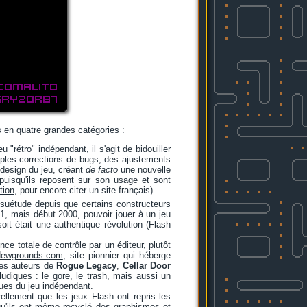
s en quatre grandes catégories :
"rétro" indépendant, il s'agit de bidouiller
mples corrections de bugs, des ajustements
design du jeu, créant
de facto
une nouvelle
 puisqu'ils reposent sur son usage et sont
tion
, pour encore citer un site français).
ésuétude depuis que certains constructeurs
021, mais début 2000, pouvoir jouer à un jeu
it était une authentique révolution (Flash
ce totale de contrôle par un éditeur, plutôt
ewgrounds.com
, site pionnier qui héberge
des auteurs de
Rogue Legacy
,
Cellar Door
udiques : le gore, le trash, mais aussi un
ques du jeu indépendant.
rellement que les jeux Flash ont repris les
 qu'ils ont même recyclé des graphismes et