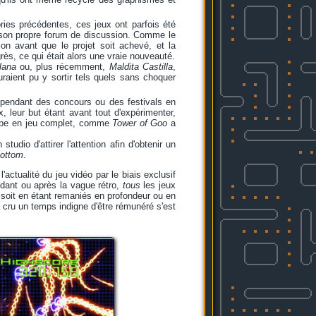
ies précédentes, ces jeux ont parfois été
 son propre forum de discussion. Comme le
tion avant que le projet soit achevé, et la
ès, ce qui était alors une vraie nouveauté.
lana
ou, plus récemment,
Maldita Castilla
,
uraient pu y sortir tels quels sans choquer
s pendant des concours ou des festivals en
 leur but étant avant tout d'expérimenter,
otype en jeu complet, comme
Tower of Goo
a
udio d'attirer l'attention afin d'obtenir un
bottom
.
'actualité du jeu vidéo par le biais exclusif
ndant ou après la vague rétro,
tous
les jeux
soit en étant remaniés en profondeur ou en
a cru un temps indigne d'être rémunéré s'est