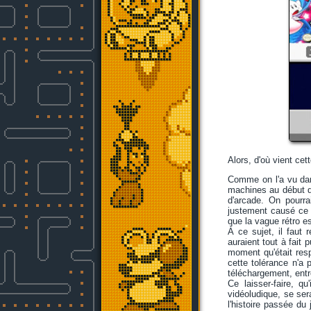
Alors, d'où vient ce
Comme on l'a vu dan
machines au début d
d'arcade. On pourra
justement causé ce q
que la vague rétro es
À ce sujet, il faut
auraient tout à fait 
moment qu'était res
cette tolérance n'a
téléchargement, entre
Ce laisser-faire, q
vidéoludique, se ser
l'histoire passée du