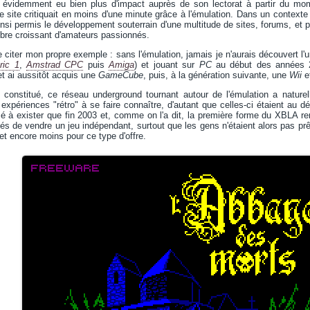
 évidemment eu bien plus d'impact auprès de son lectorat à partir du mom
e site critiquait en moins d'une minute grâce à l'émulation. Dans un context
ainsi permis le développement souterrain d'une multitude de sites, forums, e
bre croissant d'amateurs passionnés.
 citer mon propre exemple : sans l'émulation, jamais je n'aurais découvert l'
ric 1
,
Amstrad CPC
puis
Amiga
) et jouant sur
PC
au début des années 20
t ai aussitôt acquis une
GameCube
, puis, à la génération suivante, une
Wii
e
 constitué, ce réseau underground tournant autour de l'émulation a naturel
expériences "rétro" à se faire connaître, d'autant que celles-ci étaient au 
à exister que fin 2003 et, comme on l'a dit, la première forme du XBLA rem
és de vendre un jeu indépendant, surtout que les gens n'étaient alors pas prêts
et encore moins pour ce type d'offre.