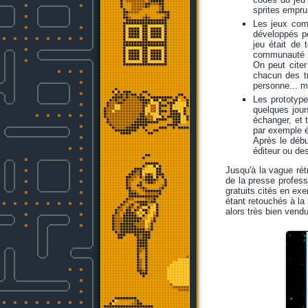
sprites empru
Les jeux com
développés p
jeu était de 
communauté po
On peut cite
chacun des tr
personne... m
Les prototype
quelques jour
échanger, et 
par exemple 
Après le débu
éditeur ou d
Jusqu'à la vague rétr
de la presse profess
gratuits cités en ex
étant retouchés à la
alors très bien vendu