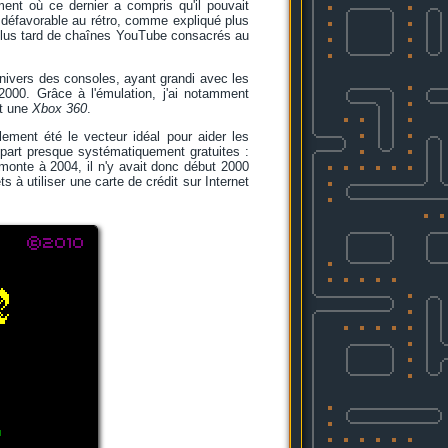
ent où ce dernier a compris qu'il pouvait
e défavorable au rétro, comme expliqué plus
t plus tard de chaînes YouTube consacrés au
univers des consoles, ayant grandi avec les
00. Grâce à l'émulation, j'ai notamment
t une
Xbox 360
.
lement été le vecteur idéal pour aider les
départ presque systématiquement gratuites :
onte à 2004, il n'y avait donc début 2000
 à utiliser une carte de crédit sur Internet