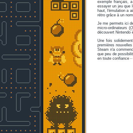
exemple français, a
essayer un jeu que l
haut, l'émulation a 
rétro grâce à un nom
Je me permets ici de
micro-ordinateurs (
O
découvert Nintendo e
Une fois solidement
premières nouvelles 
Steam n'a commencé 
que peu de possibilit
en toute confiance - 