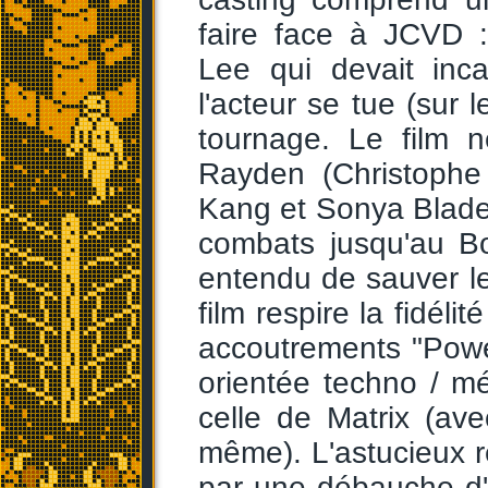
faire face à JCVD 
Lee qui devait inc
l'acteur se tue (sur 
tournage. Le film 
Rayden (Christophe
Kang et Sonya Blade
combats jusqu'au Bo
entendu de sauver l
film respire la fidél
accoutrements "Pow
orientée techno / mé
celle de Matrix (av
même). L'astucieux ré
par une débauche d'e