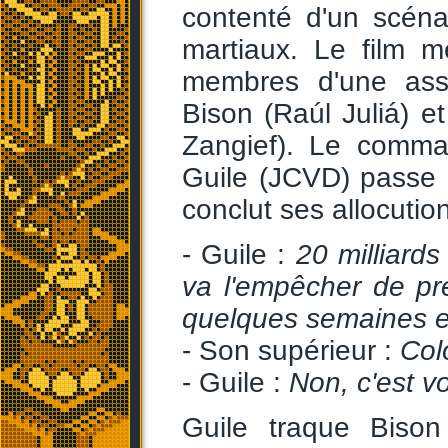
contenté d'un scéna
martiaux. Le film 
membres d'une asso
Bison (Raúl Juliá) e
Zangief). Le comma
Guile (JCVD) passe o
conclut ses allocutio
- Guile :
20 milliards
va l'empêcher de pr
quelques semaines et
- Son supérieur :
Col
- Guile :
Non, c'est v
Guile traque Biso