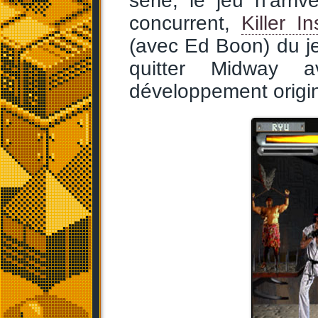
série, le jeu n'arr
concurrent,
Killer In
(avec Ed Boon) du je
quitter Midway 
développement origin