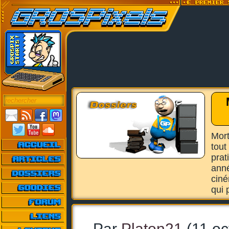
Mort
tou
prat
anné
ciné
qui 
Par
Platon21
(11 oc