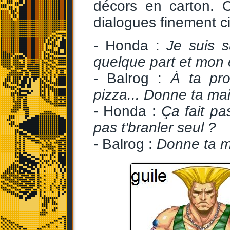
décors en carton. O
dialogues finement ci
- Honda :
Je suis s
quelque part et mon e
- Balrog :
À ta pr
pizza... Donne ta ma
- Honda :
Ça fait pa
pas t'branler seul ?
- Balrog :
Donne ta m