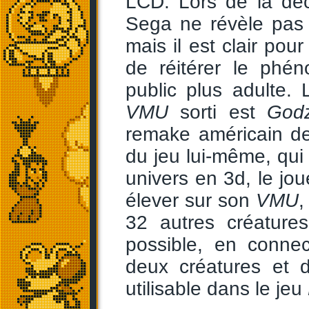
LCD. Lors de la dé
Sega ne révèle pas 
mais il est clair pou
de réitérer le ph
public plus adulte.
VMU
sorti est
Godz
remake américain de
du jeu lui-même, qui
univers en 3d, le jou
élever sur son
VMU
,
32 autres créatur
possible, en conne
deux créatures et 
utilisable dans le jeu