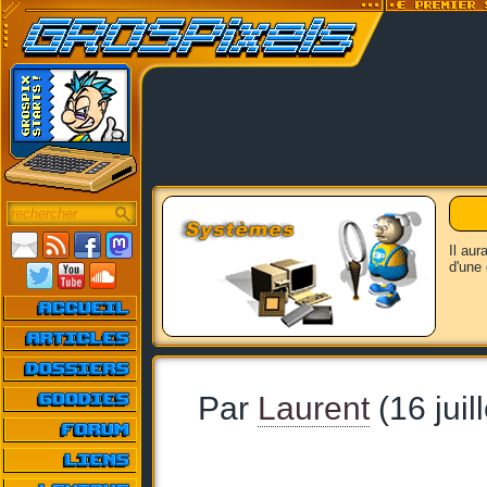
Il aur
d'une 
Par
Laurent
(16 juil