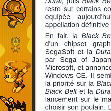
Dural
, puis
Black Bel
reste sur certains c
équipée aujourd'hu
appellation définitiv
En fait, la
Black Bel
d'un chipset grap
SegaSoft et la
Dura
par Sega of Japan
Microsoft, et annonc
Windows CE. Il semb
la priorité sur la
Blac
Black Belt
et la
Dura
lancement sur le mar
choisir son poulain. 