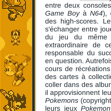
entre deux console
Game Boy
à
N64
),
des high-scores. L
s'échanger entre jou
du jeu du même no
extraordinaire de c
responsable du suc
en question. Autrefoi
cours de récréations
des cartes à collec
coller dans des albu
il approvisionnent l
Pokemons
(copyrigh
leurs jeux
Pokemon