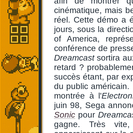
afin de montrer q
cinématique, mais be
réel. Cette démo a é
jours, sous la direct
of America, représ
conférence de presse 
Dreamcast
sortira au
retard ? probablemen
succès étant, par exp
du public américain.
montrée à l'
Electro
juin 98, Sega annon
Sonic
pour
Dreamca
gagne. Très vite