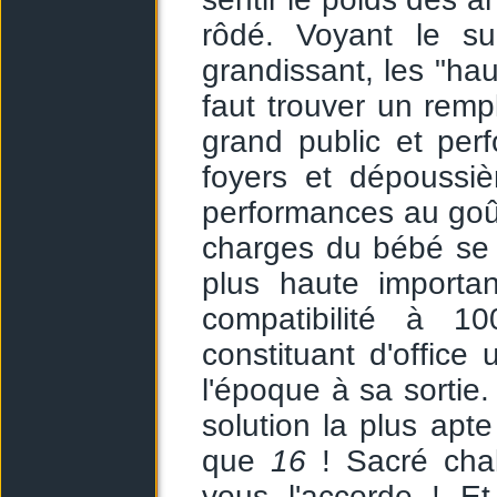
rôdé. Voyant le 
grandissant, les "ha
faut trouver un rempl
grand public et per
foyers et dépoussi
performances au goût 
charges du bébé se 
plus haute importan
compatibilité à 1
constituant d'offic
l'époque à sa sortie.
solution la plus apt
que
16
! Sacré cha
vous l'accorde ! Et