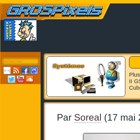
Plus
II G
Cube
Par
Soreal
(17 mai 