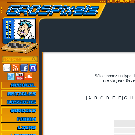
Sélectionnez un type d
Titre du jeu
-
Déve
|
A
|
B
|
C
|
D
|
E
|
F
|
G
|
H