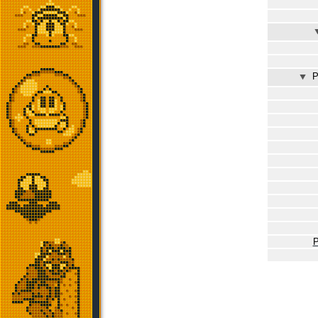
⯆
P
P