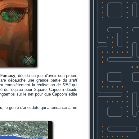
 Fantasy
, décide un jour d'avoir son propre
are débauche une grande partie du
staff
ra complètement la réalisation de
RE2
qui
orité de l'équipe pour Square, Capcom décide
longtemps sur le net pour que Capcom édite
u, le genre d'anecdote qui a tendance à me