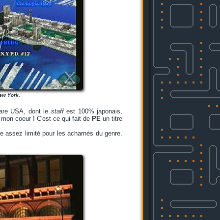
New York.
are USA, dont le
staff
est 100% japonais,
 mon coeur ! C'est ce qui fait de
PE
un titre
te assez limité pour les acharnés du genre.