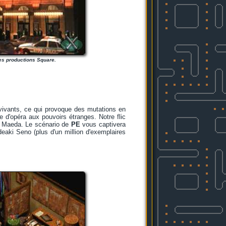
es productions Square.
vivants, ce qui provoque des mutations en
d'opéra aux pouvoirs étranges. Notre flic
 et Maeda. Le scénario de
PE
vous captivera
eaki Seno (plus d'un million d'exemplaires