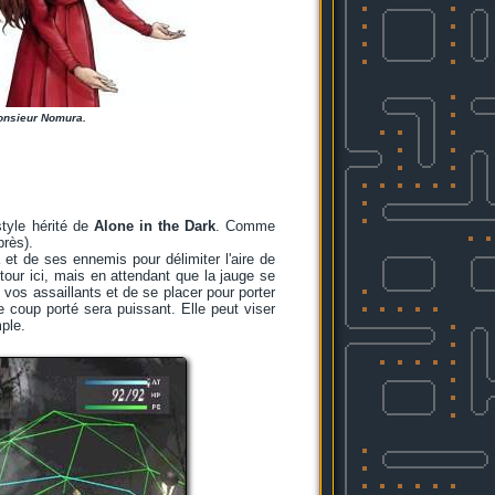
monsieur Nomura.
tyle hérité de
Alone in the Dark
. Comme
près).
 et de ses ennemis pour délimiter l'aire de
tour ici, mais en attendant que la jauge se
vos assaillants et de se placer pour porter
e coup porté sera puissant. Elle peut viser
mple.