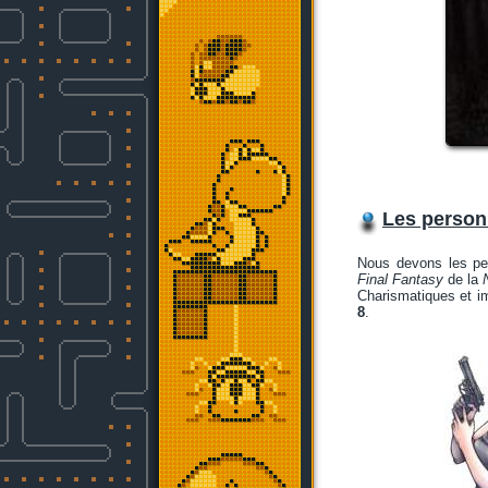
Les person
Nous devons les p
Final Fantasy
de la
Charismatiques et im
8
.