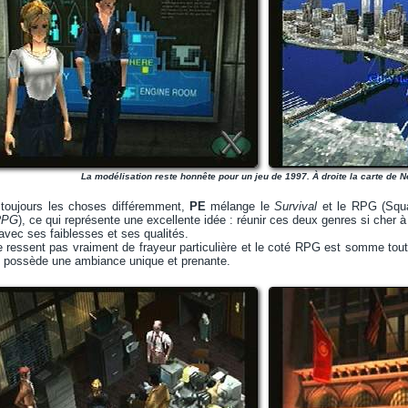
La modélisation reste honnête pour un jeu de 1997. À droite la carte de 
 toujours les choses différemment,
PE
mélange le
Survival
et le RPG (Squ
RPG
), ce qui représente une excellente idée : réunir ces deux genres si cher à
 avec ses faiblesses et ses qualités.
ne ressent pas vraiment de frayeur particulière et le coté RPG est somme tou
possède une ambiance unique et prenante.