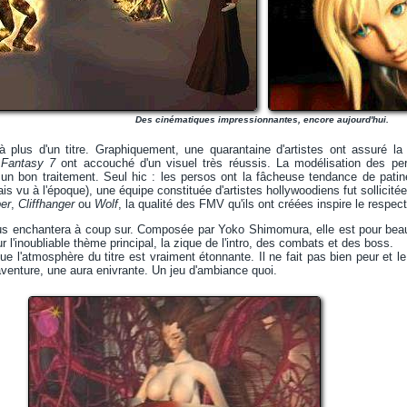
Des cinématiques impressionnantes, encore aujourd'hui.
 plus d'un titre. Graphiquement, une quarantaine d'artistes ont assuré 
 Fantasy 7
ont accouché d'un visuel très réussis. La modélisation des pe
un bon traitement. Seul hic : les persos ont la fâcheuse tendance de patine
s vu à l'époque), une équipe constituée d'artistes hollywoodiens fut sollicitée
er
,
Cliffhanger
ou
Wolf
, la qualité des FMV qu'ils ont créées inspire le respect
s enchantera à coup sur. Composée par Yoko Shimomura, elle est pour beau
 l'inoubliable thème principal, la zique de l'intro, des combats et des boss.
que l'atmosphère du titre est vraiment étonnante. Il ne fait pas bien peur et 
aventure, une aura enivrante. Un jeu d'ambiance quoi.