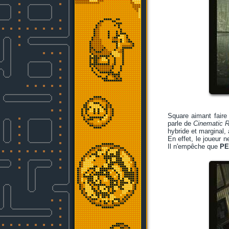
Square aimant faire
parle de
Cinematic 
hybride et marginal,
En effet, le joueur 
Il n'empêche que
PE