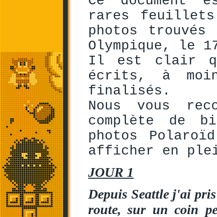
Ce document e
rares feuillet
photos trouvés
Olympique, le 1
Il est clair q
écrits, à moi
finalisés.
Nous vous rec
complète de b
photos Polaroï
afficher en ple
JOUR 1
Depuis Seattle j'ai pri
route, sur un coin p