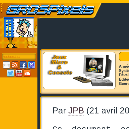
Anné
Syst
Déve
Édite
Genr
Par
JPB
(21 avril 2