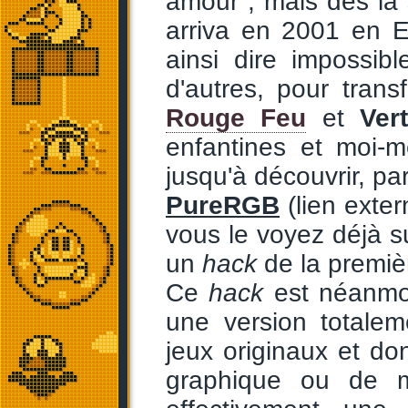
amour ; mais dès la 
arriva en 2001 en Eu
ainsi dire impossib
d'autres, pour tran
Rouge Feu
et
Ver
enfantines et moi-
jusqu'à découvrir, pa
PureRGB
(lien exte
vous le voyez déjà su
un
hack
de la premiè
Ce
hack
est néanmoi
une version totale
jeux originaux et do
graphique ou de mo