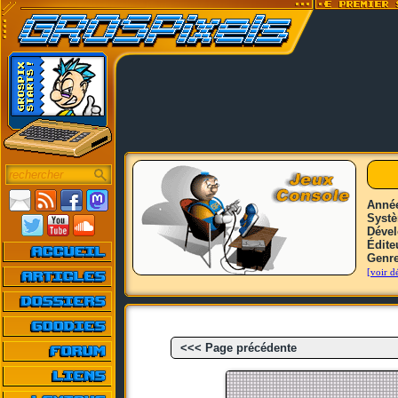
Anné
Syst
Déve
Édite
Genr
[voir dé
<<< Page précédente