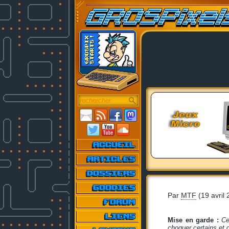
Par
MTF
(19 avril 
Mise en garde :
Ce
choquer certains et 