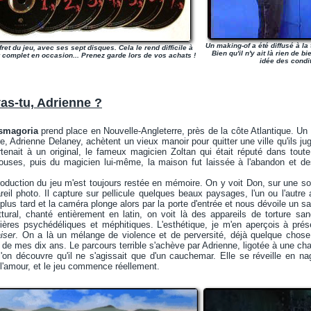
Un making-of a été diffusé à la 
fret du jeu, avec ses sept disques. Cela le rend difficile à
Bien qu'il n'y ait là rien de 
 complet en occasion... Prenez garde lors de vos achats !
idée des condi
s-tu, Adrienne ?
smagoria
prend place en Nouvelle-Angleterre, près de la côte Atlantique. Un
 Adrienne Delaney, achètent un vieux manoir pour quitter une ville qu'ils ju
rtenait à un original, le fameux magicien Zoltan qui était réputé dans toute
ouses, puis du magicien lui-même, la maison fut laissée à l'abandon et de
roduction du jeu m'est toujours restée en mémoire. On y voit Don, sur une so
reil photo. Il capture sur pellicule quelques beaux paysages, l'un ou l'autre 
lus tard et la caméra plonge alors par la porte d'entrée et nous dévoile un sa
uttural, chanté entièrement en latin, on voit là des appareils de torture s
ères psychédéliques et méphitiques. L'esthétique, je m'en aperçois à présen
aiser
. On a là un mélange de violence et de perversité, déjà quelque chose d
e mes dix ans. Le parcours terrible s'achève par Adrienne, ligotée à une cha
l'on découvre qu'il ne s'agissait que d'un cauchemar. Elle se réveille en n
t l'amour, et le jeu commence réellement.