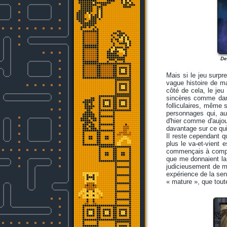
De
Mais si le jeu surpr
vague histoire de ma
côté de cela, le jeu
sincères comme dans
folliculaires, même 
personnages qui, au
d'hier comme d'aujou
davantage sur ce qui
Il reste cependant q
plus le va-et-vient 
commençais à compre
que me donnaient la 
judicieusement de me
expérience de la sens
« mature », que tout