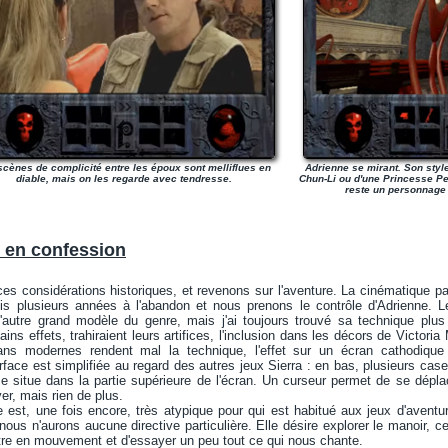
scènes de complicité entre les époux sont melliflues en
Adrienne se mirant. Son style
diable, mais on les regarde avec tendresse.
Chun-Li ou d'une Princesse Pea
reste un personnage 
 en confession
ces considérations historiques, et revenons sur l'aventure. La cinématique pas
is plusieurs années à l'abandon et nous prenons le contrôle d'Adrienne. 
l'autre grand modèle du genre, mais j'ai toujours trouvé sa technique pl
tains effets, trahiraient leurs artifices, l'inclusion dans les décors de Victori
rans modernes rendent mal la technique, l'effet sur un écran cathodique
rface est simplifiée au regard des autres jeux Sierra : en bas, plusieurs cases
se situe dans la partie supérieure de l'écran. Un curseur permet de se dépl
er, mais rien de plus.
e est, une fois encore, très atypique pour qui est habitué aux jeux d'avent
nous n'aurons aucune directive particulière. Elle désire explorer le manoir, ce
re en mouvement et d'essayer un peu tout ce qui nous chante.