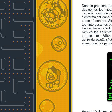
Dans la première mo
des genres les mieu
certaine lassitude p
s'enfermaient dans d
cordes à son arc, Si
tout intéressantes ét
Ken et Roberta Willi
Ken voulait s'oriente
ce sens, tels
Alien
genre du
point'n clic
avenir pour les jeux 
Roberta Williams 