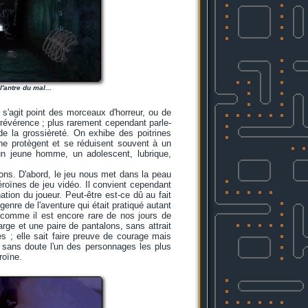
'antre du mal...
 s'agit point des morceaux d'horreur, ou de
'irrévérence ; plus rarement cependant parle-
 de la grossièreté. On exhibe des poitrines
ne protègent et se réduisent souvent à un
un jeune homme, un adolescent, lubrique,
s. D'abord, le jeu nous met dans la peau
roïnes de jeu vidéo. Il convient cependant
ion du joueur. Peut-être est-ce dû au fait
enre de l'aventure qui était pratiqué autant
 comme il est encore rare de nos jours de
rge et une paire de pantalons, sans attrait
es ; elle sait faire preuve de courage mais
 sans doute l'un des personnages les plus
roïne.