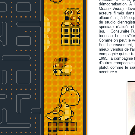
démocratisation. À l
Motion Video
), dév
acteurs filmés dans
alloué était, à l'époq
du studio d'enregist
spéciaux réalisés et
jeu, « Consumite Fu
tonneau. Le jeu s'ét
Comme on peut le voir
Fort heureusement, l
mieux vendus de l'ann
compagnie qui se tro
1995, la compagnie fu
d'autres compagnies 
plutôt comme le sou
aventure ».