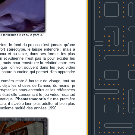
 « fantasmes » et du « gore ».
rtes, le fond du propos n'est jamais qu'une
ort stéréotypé, le laisse entendre ; mais à
'amour et au sexe, dans ses formes les plus
et Adrienne n'est pas là pour exciter les
, mais pour construire la relation entre ces
ue l'on voit souvent dans les jeux vidéo
xe nature humaine qui permet d'en apprendre
a caméra reste à hauteur de visage, tout au
ais déjà les choses de l'amour, du moins, je
ypter les sous-entendus et les références
était-elle concernant le jeu vidéo, écartait
pratique.
Phantasmagoria
fut ma première
u, il s'avère bien plus adulte, et bien plus
 deuxième moitié des années 1990.