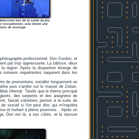
télévision lors de la sortie du jeu.
bien exceptionnel, cela donne une
tions de tournage.
 photographe professionnel, Don Gordon, et
gent par trop oppressante. La bâtisse, deux
 la région. Après la disparition étrange de
s rumeurs inquiétantes naquirent dans les
rte de promontoire, installer longuement un
arbre puis s'arrête sur le manoir de Zoltan.
bbat infernal. Tandis que le thème principal
anglants, des serpents et des araignées de
t, faisait volontiers penser à la suite de
e sexuel si l'on peut dire, qui m'inquiéta
ise et hurlant à pleins poumons... Après un
age, Don est là, à ses côtés, et la rassure