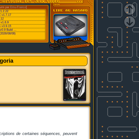
urni par
Emu-France
]
v1.2.22
 v1.7.17
.12
 v1.6.9
 v3.9.15
0.9 Build ...
(2026/08/08)
goria
descriptions de certaines séquences, peuvent