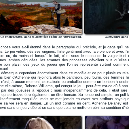
 le photographe, dans la première scène de l'introduction.
Bienvenue dans l
hose vous a-t-il étonné dans le paragraphe qui précède, et je gage qu'il ne
its. Le jeu vidéo, dès ses origines, flirte gentiment avec la violence et avec l
exe ou, du moins et lorsqu'il le fait, c'est sous le sceau de la vulgarité et
ues jambes dénudées, les armures des princesses dévoilent plus qu'elles 
 le bon plaisir des yeux du joueur que l'on se représente surtout comme 
exuel.
démarque cependant énormément dans ce modèle et ce pour plusieurs raison
 bien d'Adrienne qui rejoindra alors le panthéon, peu fourni, des femmes hé
e n'est, à aucun moment, sexualisée ou emballée comme un bonbon à destinat
e elle-même, Roberta Williams, qui conçut le jeu ; peut-être est-ce dû à son g
 par des joueuses à l'époque ; mais indépendamment de cela, il était rare
qui se trouve être également un être humain. Sa tenue est simple, un pull la
t discrètement maquillée, mais ne met jamais en avant ses attributs physiqu
que sa vie sera en danger. En un mot comme en cent, Adrienne Delaney est
ervé dans un jeu vidéo et ce sans que cela ne mette en péril sa condition d'hé