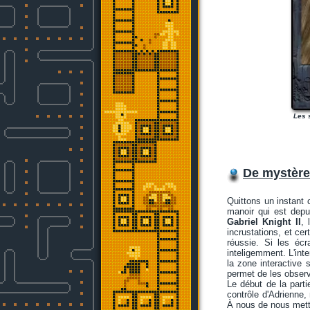
Les 
De mystère
Quittons un instant 
manoir qui est depu
Gabriel Knight II
, 
incrustations, et cer
réussie. Si les éc
inteligemment. L'inte
la zone interactive 
permet de les observ
Le début de la parti
contrôle d'Adrienne, 
À nous de nous mett