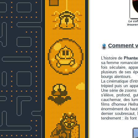
Le cof
trouver
Comment va
L'histoire de
Phanta
sa femme romancière,
fois séculaire, appa
plusieurs de ses ép
bourgs alentours.
La cinématique d'int
trépied puis un appa
Une série de zooms p
s'élève, profond, g
cauchemar, des lumi
films d'horreur
Hellr
énormément du haut d
dernier soubresaut, 
tendrement : ils fon