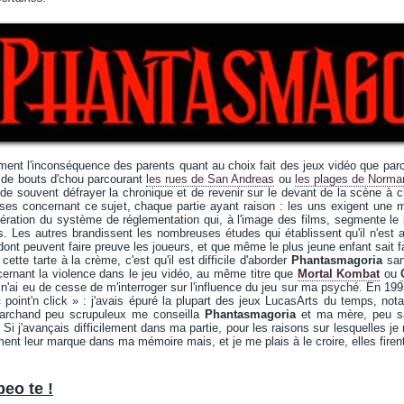
ent l'inconséquence des parents quant au choix fait des jeux vidéo que parc
de bouts d'chou parcourant
les rues de San Andreas
ou
les plages de Norma
de souvent défrayer la chronique et de revenir sur le devant de la scène à 
es concernant ce sujet, chaque partie ayant raison : les uns exigent une mei
ération du système de réglementation qui, à l'image des films, segmente le 
ts. Les autres brandissent les nombreuses études qui établissent qu'il n'est a
ont peuvent faire preuve les joueurs, et que même le plus jeune enfant sait fair
tte tarte à la crème, c'est qu'il est difficile d'aborder
Phantasmagoria
sans
ernant la violence dans le jeu vidéo, au même titre que
Mortal Kombat
ou
n'ai eu de cesse de m'interroger sur l'influence du jeu sur ma psyché. En 1995,
 point'n click » : j'avais épuré la plupart des jeux LucasArts du temps, n
marchand peu scrupuleux me conseilla
Phantasmagoria
et ma mère, peu sa
 Si j'avançais difficilement dans ma partie, pour les raisons sur lesquelles je
ent leur marque dans ma mémoire mais, et je me plais à le croire, elles firent
eo te !