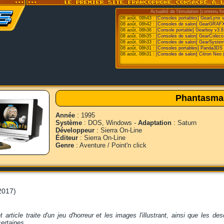
Actualité de l'émulation [contenu fo
08 août, 08h43 :
[Consoles portables] GearLynx 
08 août, 08h42 :
[Consoles de salon] GearGRAFX
08 août, 08h36 :
[Console portable] Gearboy v3.8
08 août, 08h35 :
[Consoles de salon] GearColeco
08 août, 08h33 :
[Consoles de salon] GearSystem
08 août, 08h31 :
[Consoles portables] Panda3DS v
08 août, 08h31 :
[Consoles de salon] Citron Neo 
Phantasma
Année
: 1995
Système
: DOS, Windows -
Adaptation
: Saturn
Développeur
: Sierra On-Line
Éditeur
: Sierra On-Line
Genre
: Aventure / Point'n click
2017)
t article traite d'un jeu d'horreur et les images l'illustrant, ainsi que les 
certaines.