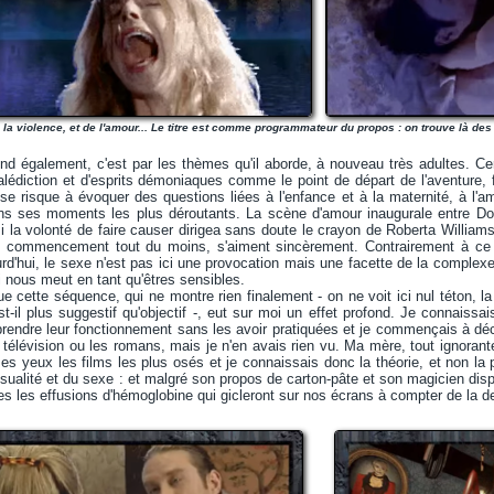
 la violence, et de l'amour... Le titre est comme programmateur du propos : on trouve là des
end également, c'est par les thèmes qu'il aborde, à nouveau très adultes. Ce
lédiction et d'esprits démoniaques comme le point de départ de l'aventure, f
 se risque à évoquer des questions liées à l'enfance et à la maternité, à l
 ses moments les plus déroutants. La scène d'amour inaugurale entre Don 
si la volonté de faire causer dirigea sans doute le crayon de Roberta Williams
 commencement tout du moins, s'aiment sincèrement. Contrairement à ce q
rd'hui, le sexe n'est pas ici une provocation mais une facette de la comple
 nous meut en tant qu'êtres sensibles.
ue cette séquence, qui ne montre rien finalement - on ne voit ici nul téton, l
est-il plus suggestif qu'objectif -, eut sur moi un effet profond. Je connaiss
ndre leur fonctionnement sans les avoir pratiquées et je commençais à décr
télévision ou les romans, mais je n'en avais rien vu. Ma mère, tout ignorante 
s yeux les films les plus osés et je connaissais donc la théorie, et non la 
ualité et du sexe : et malgré son propos de carton-pâte et son magicien dispar
es les effusions d'hémoglobine qui gicleront sur nos écrans à compter de la