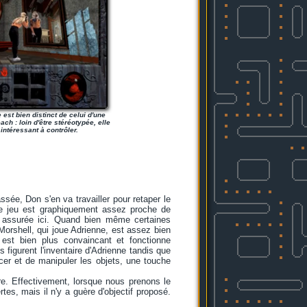
 est bien distinct de celui d'une
ch : loin d'être stéréotypée, elle
intéressant à contrôler.
sée, Don s'en va travailler pour retaper le
Le jeu est graphiquement assez proche de
us assurée ici. Quand bien même certaines
a Morshell, qui joue Adrienne, est assez bien
 est bien plus convaincant et fonctionne
 figurent l'inventaire d'Adrienne tandis que
acer et de manipuler les objets, une touche
ure. Effectivement, lorsque nous prenons le
rtes, mais il n'y a guère d'objectif proposé.