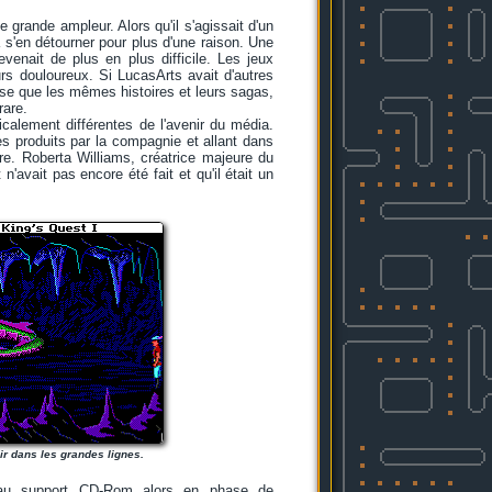
 grande ampleur. Alors qu'il s'agissait d'un
s'en détourner pour plus d'une raison. Une
venait de plus en plus difficile. Les jeux
ours douloureux. Si LucasArts avait d'autres
ose que les mêmes histoires et leurs sagas,
rare.
icalement différentes de l'avenir du média.
res produits par la compagnie et allant dans
ère. Roberta Williams, créatrice majeure du
 n'avait pas encore été fait et qu'il était un
ir dans les grandes lignes.
veau support CD-Rom alors en phase de