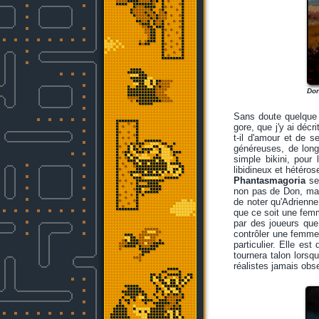
Don
Sans doute quelque c
gore, que j'y ai décr
t-il d'amour et de s
généreuses, de long
simple bikini, pour
libidineux et hétéros
Phantasmagoria
se 
non pas de Don, mais
de noter qu'Adrienn
que ce soit une femm
par des joueurs que
contrôler une femme 
particulier. Elle es
tournera talon lors
réalistes jamais obs