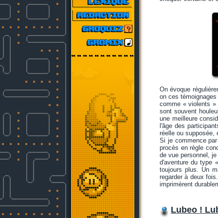
On évoque régulièrem
on ces témoignages 
comme « violents » 
sont souvent houleus
une meilleure consid
l'âge des participan
réelle ou supposée, d
Si je commence par ce
procès en règle conc
de vue personnel, je 
d'aventure du type «
toujours plus. Un 
regarder à deux fois.
imprimèrent durablem
Lubeo ! Lub