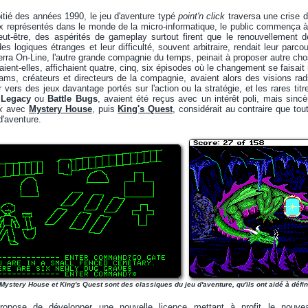
itié des années 1990, le jeu d'aventure typé
point'n click
traversa une crise de
x représentés dans le monde de la micro-informatique, le public commença à 
eut-être, des aspérités de gameplay surtout firent que le renouvellement de
es logiques étranges et leur difficulté, souvent arbitraire, rendait leur parc
erra On-Line, l'autre grande compagnie du temps, peinait à proposer autre ch
aient-elles, affichaient quatre, cinq, six épisodes où le changement se faisait 
ams, créateurs et directeurs de la compagnie, avaient alors des visions rad
r vers des jeux davantage portés sur l'action ou la stratégie, et les rares tit
 Legacy
ou
Battle Bugs
, avaient été reçus avec un intérêt poli, mais sinc
k
avec
Mystery House
, puis
King's Quest
, considérait au contraire que tout
d'aventure.
Mystery House et King's Quest sont des classiques du jeu d'aventure, qu'ils ont aidé à défin
propose de développer une nouvelle licence mettant à profit le nou