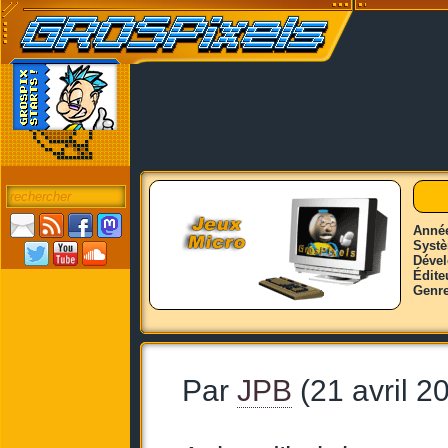
Anné
Syst
Déve
Édite
Genr
Par
JPB
(21 avril 2