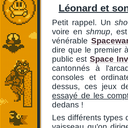
Léonard et son
Petit rappel. Un
sho
voire en
shmup
, es
vénérable
Spacewa
dire que le premier
public est
Space In
cantonnés à l'arcad
consoles et ordinat
dessus, ces jeux d
essayé de les compta
dedans !
Les différents types
vaisseau qu'on dirige