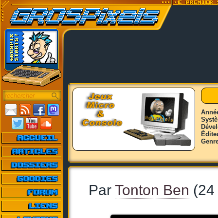
Anné
Syst
Déve
Édite
Genr
Par
Tonton Ben
(24