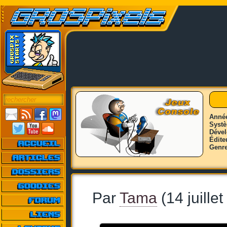
Anné
Syst
Déve
Édite
Genr
Par
Tama
(14 juille