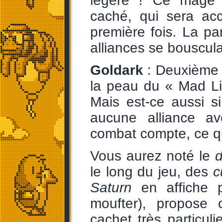
légère ! Ce mage p
caché, qui sera ac
première fois. La par
alliances se bouscula
Goldark
: Deuxième 
la peau du « Mad Lio
Mais est-ce aussi si
aucune alliance av
combat compte, ce qui
Vous aurez noté le
d
le long du jeu, des
c
Saturn
en affiche p
moufter), propose 
cachet très particuli