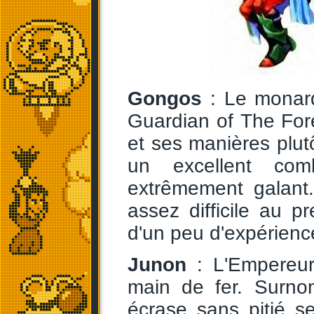
Gongos
: Le monarq
Guardian of The Fore
et ses manières plutô
un excellent com
extrêmement galant
assez difficile au p
d'un peu d'expérience
Junon
: L'Empereur
main de fer. Surn
écrase sans pitié s