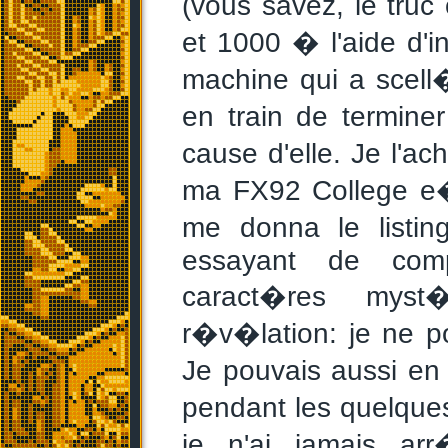
(vous savez, le truc
et 1000 � l'aide d'in
machine qui a scell
en train de termine
cause d'elle. Je l'a
ma FX92 College e�
me donna le listi
essayant de comp
caract�res mys
r�v�lation: je ne p
Je pouvais aussi en
pendant les quelques 
je n'ai jamais ar