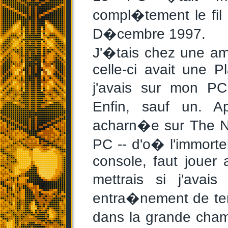
compl�tement le fil 
D�cembre 1997.
J'�tais chez une am
celle-ci avait une 
j'avais sur mon PC
Enfin, sauf un. A
acharn�e sur The Ne
PC -- d'o� l'immortel
console, faut jouer
mettrais si j'avais
entra�nement de ten
dans la grande chambr