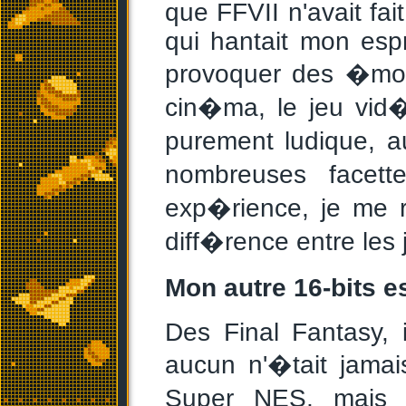
que FFVII n'avait fai
qui hantait mon esp
provoquer des �mot
cin�ma, le jeu vid�
purement ludique, au
nombreuses facet
exp�rience, je me r
diff�rence entre les
Mon autre 16-bits e
Des Final Fantasy, 
aucun n'�tait jamai
Super NES, mais n