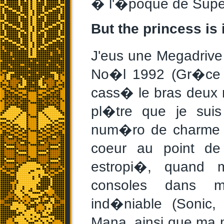
� l'�poque de Super
But the princess is 
J'eus une Megadriv
No�l 1992 (Gr�ce 
cass� le bras deux m
pl�tre que je sui
num�ro de charme �
coeur au point de
estropi�, quand 
consoles dans m
ind�niable (Sonic,
Mana, ainsi que ma 