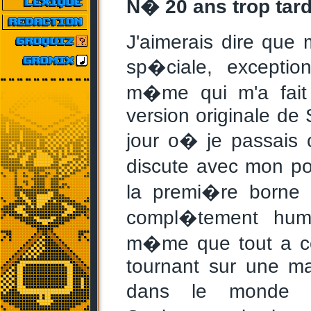
N� 20 ans trop tard
J'aimerais dire que 
sp�ciale, exceptio
m�me qui m'a fait 
version originale d
jour o� je passais
discute avec mon pot
la premi�re borne 
compl�tement humi
m�me que tout a c
tournant sur une m
dans le monde po