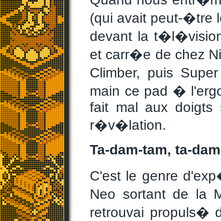
(qui avait peut-�tr
devant la t�l�visio
et carr�e de chez Nin
Climber, puis Super
main ce pad � l'erg
fait mal aux doigts
r�v�lation.
Ta-dam-tam, ta-dam 
C'est le genre d'ex
Neo sortant de la M
retrouvai propuls� 