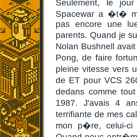
Seulement, le jou
Spacewar a �t� mi
pas encore une lu
parents. Quand je s
Nolan Bushnell avai
Pong, de faire fortu
pleine vitesse vers
de ET pour VCS 260
dedans comme tout 
1987. J'avais 4 an
terrifiante de mes c
mon p�re, celui-ci
Quand nous entr�mes 