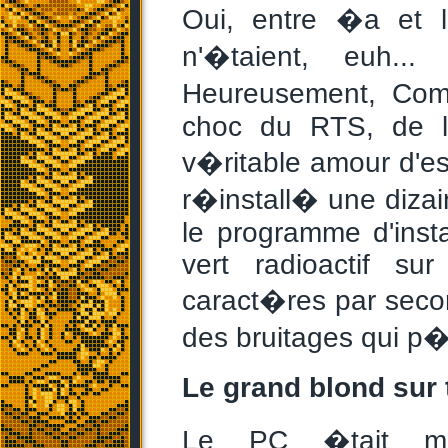
Oui, entre �a et 
n'�taient, euh..
Heureusement, Com
choc du RTS, de l
v�ritable amour d'e
r�install� une dizain
le programme d'instal
vert radioactif sur
caract�res par seco
des bruitages qui p�t
Le grand blond sur 
Le PC �tait mo