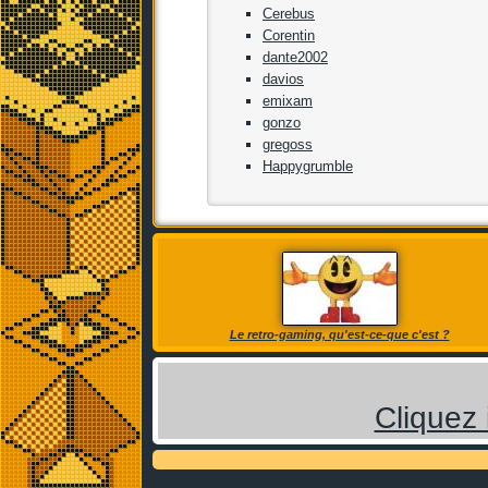
Cerebus
Corentin
dante2002
davios
emixam
gonzo
gregoss
Happygrumble
Le retro-gaming, qu'est-ce-que c'est ?
Cliquez 