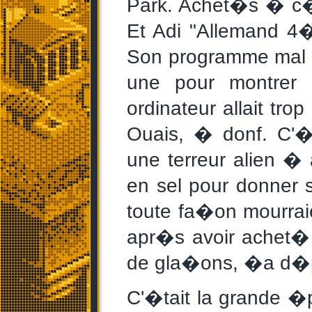
Park. Achet�s � c�
Et Adi "Allemand 4�
Son programme mal fo
une pour montre
ordinateur allait tro
Ouais, � donf. C'�t
une terreur alien � 
en sel pour donner 
toute fa�on mourrai
apr�s avoir achet�
de gla�ons, �a d�pe
C'�tait la grande 