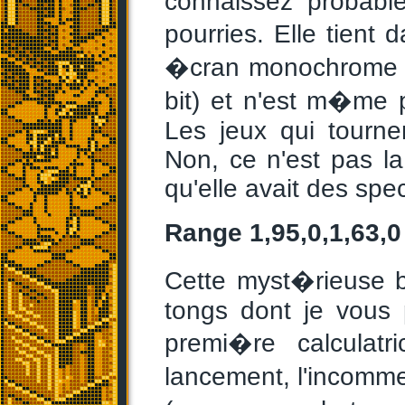
connaissez probabl
pourries. Elle tient
�cran monochrome a 
bit) et n'est m�me 
Les jeux qui tourne
Non, ce n'est pas la
qu'elle avait des spe
Range 1,95,0,1,63,0
Cette myst�rieuse b
tongs dont je vous
premi�re calculatr
lancement, l'incomm