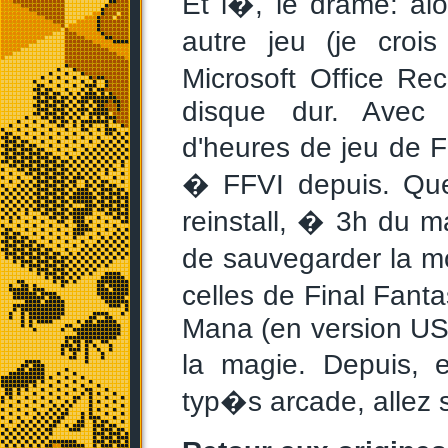
Et l�, le drame: al
autre jeu (je crois
Microsoft Office R
disque dur. Avec 
d'heures de jeu de F
� FFVI depuis. Que
reinstall, � 3h du m
de sauvegarder la 
celles de Final Fanta
Mana (en version US),
la magie. Depuis, e
typ�s arcade, allez 