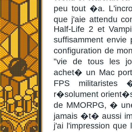
peu tout �a. L'incr
que j'aie attendu c
Half-Life 2 et Vamp
suffisamment envie
configuration de mon
"vie de tous les jo
achet� un Mac port
FPS militaristes
r�solument orient�s 
de MMORPG, � une p
jamais �t� aussi im
j'ai l'impression que