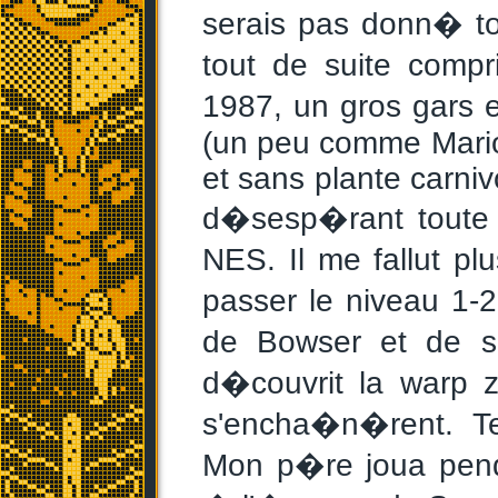
serais pas donn� to
tout de suite comp
1987, un gros gars 
(un peu comme Mario
et sans plante carniv
d�sesp�rant toute 
NES. Il me fallut p
passer le niveau 1-
de Bowser et de s
d�couvrit la warp z
s'encha�n�rent. Te
Mon p�re joua pend