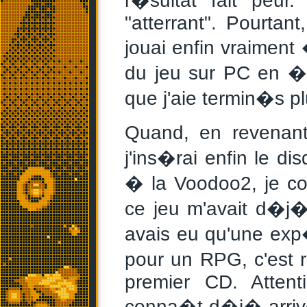
r�sultat fait peur
"atterrant". Pourta
jouai enfin vraiment 
du jeu sur PC en �t
que j'aie termin�s pl
Quand, en revenant
j'ins�rai enfin le d
� la Voodoo2, je 
ce jeu m'avait d�j�
avais eu qu'une exp
pour un RPG, c'est 
premier CD. Attent
conna�t d�j� arrive