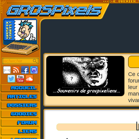
Ce d
foru
leur
manq
viva
L