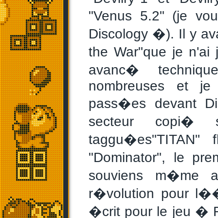
"Venus 5.2" (je vo
Discology �). Il y av
the War"que je n'ai
avanc� technique
nombreuses et je
pass�es devant Di
secteur copi� s
taggu�es"TITAN" fl
"Dominator", le pr
souviens m�me av
r�volution pour l�
�crit pour le jeu �