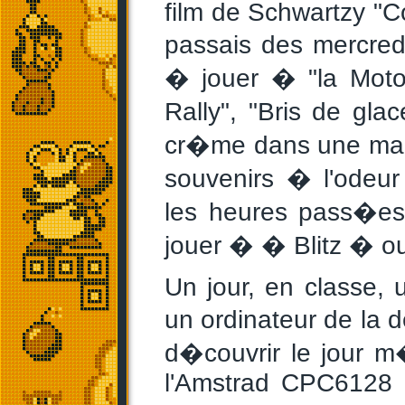
film de Schwartzy "C
passais des mercred
� jouer � "la Moto 
Rally", "Bris de gla
cr�me dans une main
souvenirs � l'odeur
les heures pass�e
jouer � � Blitz � ou
Un jour, en classe, u
un ordinateur de la d
d�couvrir le jour m
l'Amstrad CPC6128 n