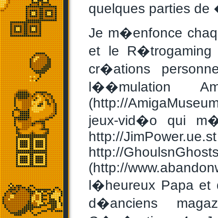
quelques parties de 
Je m�enfonce chaque
et le R�trogaming p
cr�ations person
l��mulation 
(http://AmigaMuseum
jeux-vid�o qui m�o
http://JimPower.ue
http://GhoulsnGhos
(http://www.abando
l�heureux Papa et 
d�anciens magazi