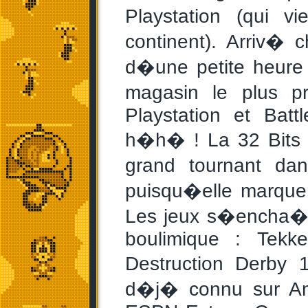
Playstation (qui v
continent). Arriv� 
d�une petite heure 
magasin le plus p
Playstation et Bat
h�h� ! La 32 Bits 
grand tournant dan
puisqu�elle marque
Les jeux s�encha�ne
boulimique : Tekk
Destruction Derby 
d�j� connu sur Am