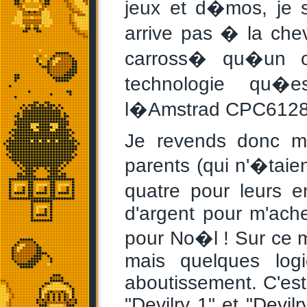
jeux et d�mos, je 
arrive pas � la chev
carross� qu�un o
technologie qu�
l�Amstrad CPC6128
Je revends donc m
parents (qui n'�taie
quatre pour leurs e
d'argent pour m'ach
pour No�l ! Sur ce 
mais quelques logi
aboutissement. C'est
"Devilry 1" et "Devilr