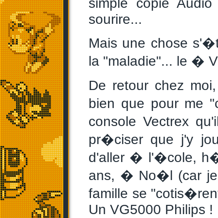
simple copie Audio
sourire...
Mais une chose s'�t
la "maladie"... le � V
De retour chez moi
bien que pour me "
console Vectrex qu'i
pr�ciser que j'y jo
d'aller � l'�cole, 
ans, � No�l (car j
famille se "cotis�ren
Un VG5000 Philips !