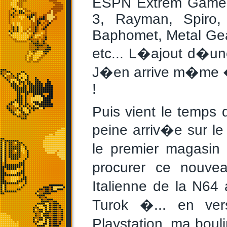
ESPN Extrem Games,
3, Rayman, Spiro,
Baphomet, Metal Gear
etc... L�ajout d�un
J�en arrive m�me �
!
Puis vient le temps 
peine arriv�e sur l
le premier magasin
procurer ce nouve
Italienne de la N64
Turok �... en ve
Playstation, ma bouli