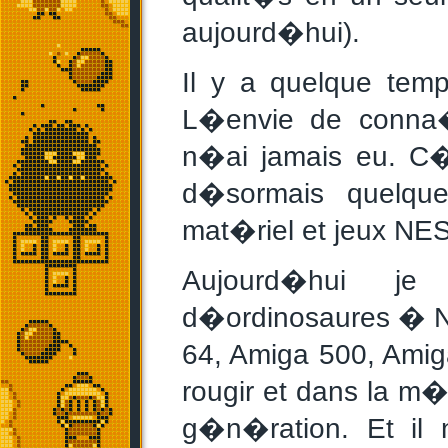
aujourd�hui).
Il y a quelque tem
L�envie de conna�
n�ai jamais eu. C�
d�sormais quelqu
mat�riel et jeux NE
Aujourd�hui j
d�ordinosaures � N
64, Amiga 500, Amig
rougir et dans la 
g�n�ration. Et il