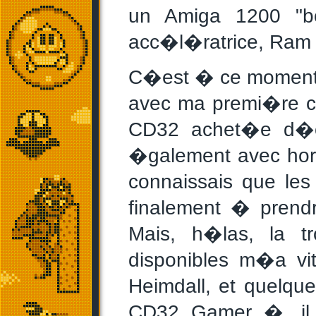
un Amiga 1200 "bo
acc�l�ratrice, Ram s
C�est � ce moment 
avec ma premi�re c
CD32 achet�e d�o
�galement avec horr
connaissais que les
finalement � prend
Mais, h�las, la t
disponibles m�a vi
Heimdall, et quelq
CD32 Gamer �, il