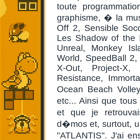
toute programmatio
graphisme, � la mus
Off 2, Sensible Soc
Les Shadow of the B
Unreal, Monkey Isl
World, SpeedBall 2,
X-Out, Project-X,
Resistance, Immort
Ocean Beach Volley
etc... Ainsi que to
et que je retrouv
d�mos et, surtout, 
"ATLANTIS". J'ai e