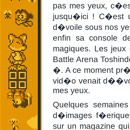
pas mes yeux, c�est
jusqu�ici ! C�est 
d�voile sous nos yeu
enfin sa console d
magiques. Les jeux
Battle Arena Toshi
�. A ce moment pr�c
vid�o venait d��vo
mes yeux.
Quelques semaines 
d�images f�eriques
sur un magazine qui