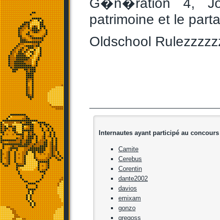
G�n�ration 4, Joy
patrimoine et le part
Oldschool Rulezzzzz
Internautes ayant participé au concours
Camite
Cerebus
Corentin
dante2002
davios
emixam
gonzo
gregoss