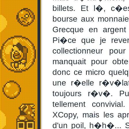
billets. Et l�, c�
bourse aux monnaie
Grecque en argent 
Pi�ce que je reve
collectionneur po
manquait pour obte
donc ce micro quelq
une r�elle r�v�lati
toujours r�v�. Pu
tellement convivia
XCopy, mais les ap
d'un poil, h�h�... 