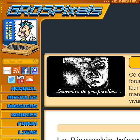
Ce d
foru
leur
manq
viva