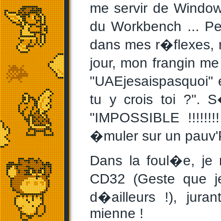
me servir de Window
du Workbench ... Pe
dans mes r�flexes, 
jour, mon frangin me 
"UAEjesaispasquoi" et
tu y crois toi ?".
"IMPOSSIBLE !!!!!!
�muler sur un pauv'PC
Dans la foul�e, j
CD32 (Geste que j
d�ailleurs !), jur
mienne !