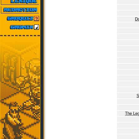
Do
S
The Leg