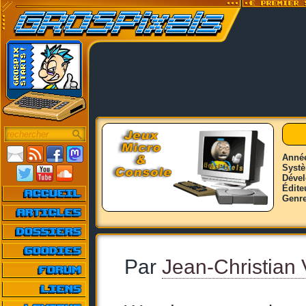
Anné
Syst
Déve
Édite
Genr
Par
Jean-Christian