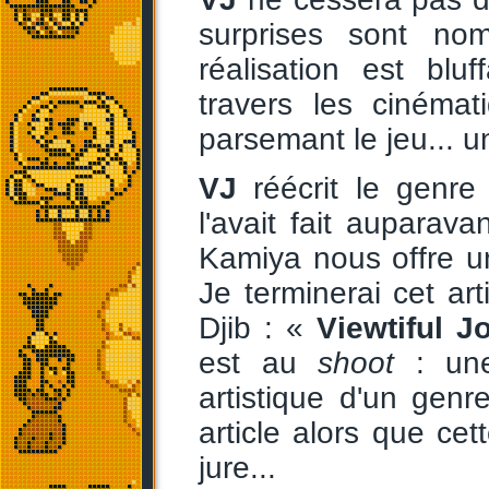
surprises sont no
réalisation est blu
travers les cinémat
parsemant le jeu... u
VJ
réécrit le genr
l'avait fait auparav
Kamiya nous offre u
Je terminerai cet ar
Djib : «
Viewtiful J
est au
shoot
: une 
artistique d'un gen
article alors que cet
jure...