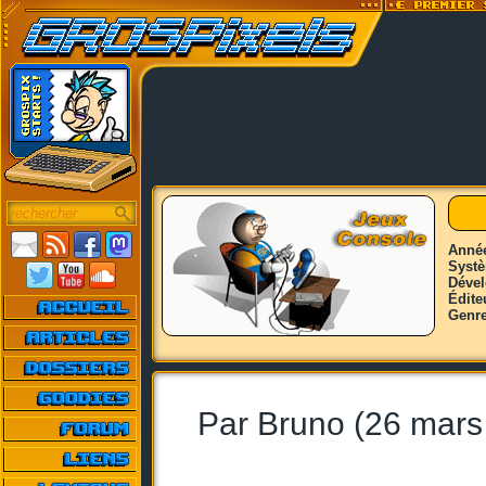
Anné
Syst
Déve
Édite
Genr
Par Bruno (26 mars