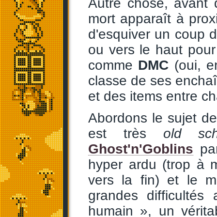
Autre chose, avant 
mort apparaît à prox
d'esquiver un coup de
ou vers le haut pou
comme
DMC
(oui, e
classe de ses encha
et des items entre c
Abordons le sujet de 
est très
old sch
Ghost'n'Goblins
par
hyper ardu (trop à 
vers la fin) et le 
grandes difficultés
humain », un véri