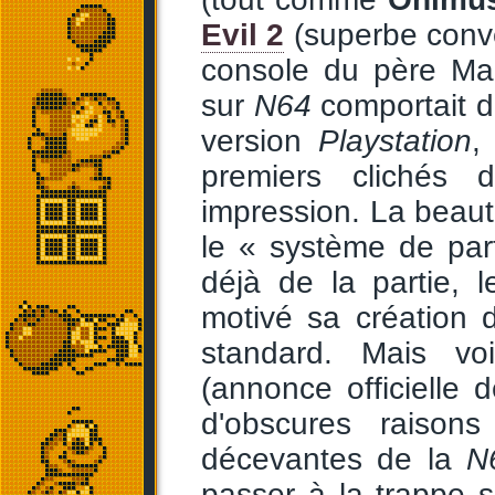
Evil 2
(superbe conve
console du père Mar
sur
N64
comportait d
version
Playstation
,
premiers clichés
impression. La beau
le « système de part
déjà de la partie, 
motivé sa création 
standard. Mais vo
(annonce officiell
d'obscures raisons
décevantes de la
N
passer à la trappe 