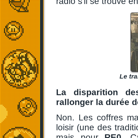
radio s'il se trouve e
Le tr
La disparition d
rallonger la durée d
Non. Les coffres ma
loisir (une des tradit
mais pour
RE0
, C