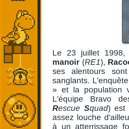
Le 23 juillet 1998
manoir
(
RE1
),
Raco
ses alentours sont
sanglants. L'enquêt
» et la population 
L'équipe Bravo d
R
escue
S
quad
) est
assez louche d'ailleur
à un atterrissage f