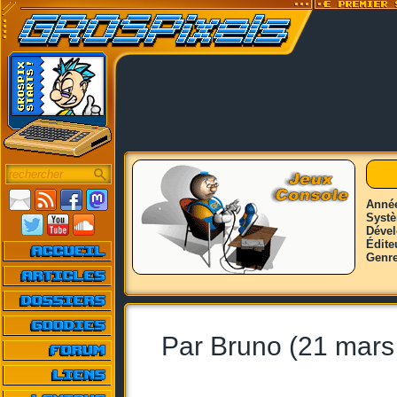
Anné
Syst
Déve
Édite
Genr
Par Bruno (21 mars