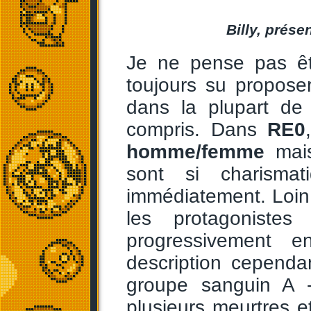
Billy, prése
Je ne pense pas ê
toujours su propos
dans la plupart de
compris. Dans
RE0
homme/femme
mais
sont si charisma
immédiatement. Loin 
les protagoniste
progressivement en
description cepend
groupe sanguin A -
plusieurs meurtres 