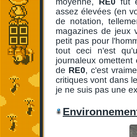
moyenne,
RE0
fut 
assez élevées (en voi
de notation, telleme
magazines de jeux v
petit pas pour l'hom
tout ceci n'est qu
journaleux omettent c
de
RE0
, c'est vraim
critiques vont dans 
je ne suis pas une exc
Environnement 