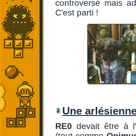
controversé mais ad
C'est parti !
Une arlésienn
RE0
devait être à l'
(tout comme
Onimu