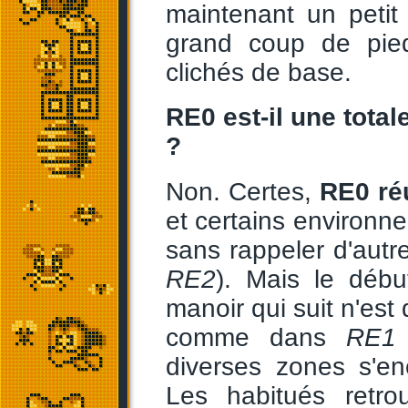
maintenant un petit
grand coup de pie
clichés de base.
RE0 est-il une tot
?
Non. Certes,
RE0 réu
et certains environn
sans rappeler d'autr
RE2
). Mais le débu
manoir qui suit n'est
comme dans
RE1
diverses zones s'en
Les habitués retro