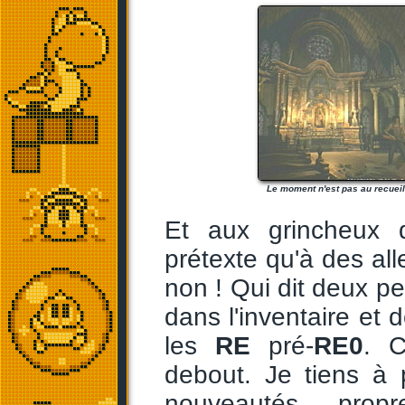
Le moment n'est pas au recuei
Et aux grincheux q
prétexte qu'à des all
non ! Qui dit deux pe
dans l'inventaire et
les
RE
pré-
RE0
. C
debout. Je tiens à
nouveautés pro