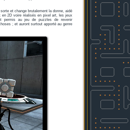
sorte et change brutalement la donne, aidé
en 2D voire réalisés en pixel art, les jeux
ent permis au jeu de puzzles de revenir
hoses ; et auront surtout apporté au genre