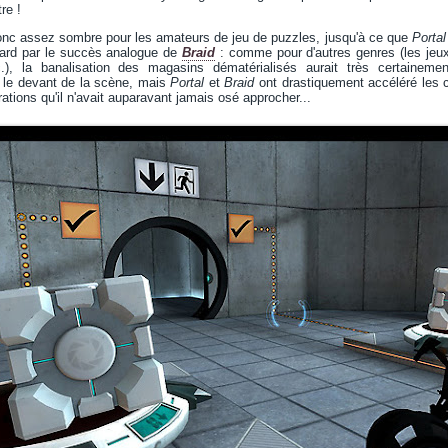
re !
donc assez sombre pour les amateurs de jeu de puzzles, jusqu'à ce que
Portal
tard par le succès analogue de
Braid
: comme pour d'autres genres (les jeux 
c.), la banalisation des magasins dématérialisés aurait très certainem
 le devant de la scène, mais
Portal
et
Braid
ont drastiquement accéléré les c
ations qu'il n'avait auparavant jamais osé approcher...