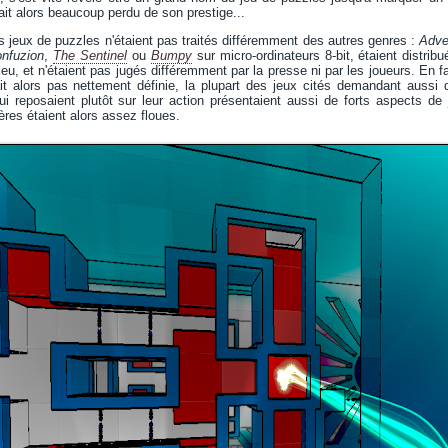
ait alors beaucoup perdu de son prestige...
les jeux de puzzles n'étaient pas traités différemment des autres genres :
Adve
nfuzion
,
The Sentinel
ou
Bumpy
sur micro-ordinateurs 8-bit, étaient distr
jeu, et n'étaient pas jugés différemment par la presse ni par les joueurs. En 
ait alors pas nettement définie, la plupart des jeux cités demandant aussi 
i reposaient plutôt sur leur action présentaient aussi de forts aspects de
ères étaient alors assez floues.