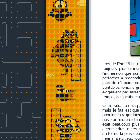
Lors de l'ère 16-bit 
toujours plus grand
l'immersion que sur 
perforées à reconst
jeux de réflexion se
véritables romans gr
exigeaient par essen
temps, de "petits je
Cette situation n'a
mais le fait est que
populaires y gardaie
nés sur micro-ordin
était beaucoup plus
circonscrites à ces 
sa forme la plus co
moins ambitieux q