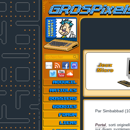
Par Simbabbad (10
Portal
, sorti origin
sur divers systèmes