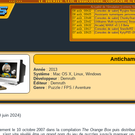
Actualité de l'émulation [contenu fo
08 août, 00h32 :
[Consoles de salon] Ryujinx-Ne
08 août, 00h05 :
[Assistants numeriques personne
07 août, 22h48 :
[Consoles de salon] ChonkyStat
07 août, 22h42 :
[Utilitaires Multi-systemes] St
07 août, 10h32 :
[Arcade] MANX v0.1.0 Beta
07 août, 10h17 :
[Consoles de salon] Snes9xRD 
07 août, 10h15 :
[Consoles de salon] KytyPS5 r2
Anticham
Année
: 2013
Système
: Mac OS X, Linux, Windows
Développeur
: Demruth
Éditeur
: Demruth
Genre
: Puzzle / FPS / Aventure
 juin 2024)
ellement le 10 octobre 2007 dans la compilation
The Orange Box
puis distrib
, s'est vite révélé être un grand nom du jeu de puzzles jusqu'à marquer un 