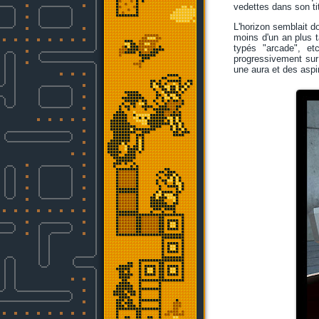
vedettes dans son tit
L'horizon semblait 
moins d'un an plus 
typés "arcade", et
progressivement sur
une aura et des aspir