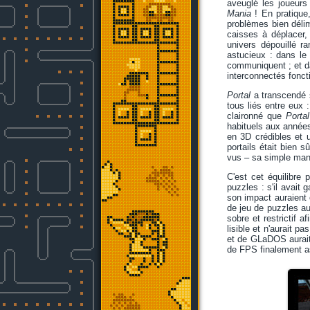
aveuglé les joueurs 
Mania
! En pratique
problèmes bien déli
caisses à déplacer, 
univers dépouillé
astucieux : dans l
communiquent ; et d
interconnectés fonc
Portal
a transcendé s
tous liés entre eux 
claironné que
Portal
habituels aux années
en 3D crédibles et u
portails était bien
vus – sa simple manip
C'est cet équilibre
puzzles : s'il avait 
son impact auraient
de jeu de puzzles aur
sobre et restrictif 
lisible et n'aurait p
et de GLaDOS aurait 
de FPS finalement a