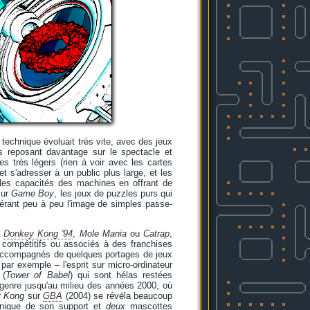
 technique évoluait très vite, avec des jeux
s reposant davantage sur le spectacle et
es très légers (rien à voir avec les cartes
 s'adresser à un public plus large, et les
elles capacités des machines en offrant de
ur
Game Boy
, les jeux de puzzles purs qui
uérant peu à peu l'image de simples passe-
e
Donkey Kong '94
,
Mole Mania
ou
Catrap
,
x compétitifs ou associés à des franchises
accompagnés de quelques portages de jeux
par exemple – l'esprit sur micro-ordinateur
 (
Tower of Babel
) qui sont hélas restées
e genre jusqu'au milieu des années 2000, où
y Kong
sur
GBA
(2004) se révéla beaucoup
chnique de son support et
deux
mascottes