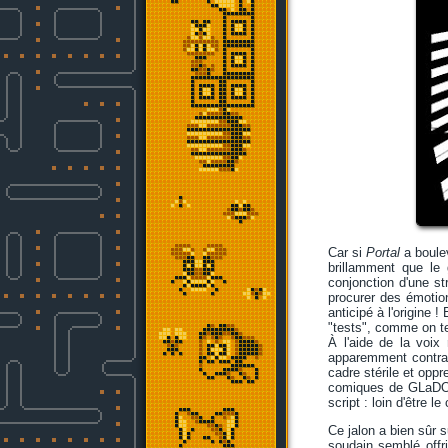
Car si
Portal
a boulev
brillamment que le 
conjonction d'une st
procurer des émotion
anticipé à l'origine 
"tests", comme on te
À l'aide de la voix
apparemment contrad
cadre stérile et oppr
comiques de GLaDOS 
script : loin d'être 
Ce jalon a bien sûr 
soudain semblé offri