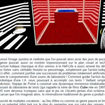
ersé l'image austère et vieillotte que l'on pouvait alors avoir des jeux de p
genre pouvait aussi se montrer impressionnant sur le plan visuel et tec
ructure ludique classique et d'un univers à la
Half-Life
a aussi amené les déve
s fortes sans véritable histoire ou personnage, simplement par l'action ludi
! En effet, comment justifier une succession de problèmes totalement artificiel
ste le comportement d'une souris de laboratoire ! Comment guider l'action du j
 robotique d'une I.A. nous poussant à accomplir ces tests ! Veillant simp
ictoire, l'équipe de
Portal
a construit une dynamique immersive inhabituelle
essant du laboratoire de tests (qui rappelle la série de films
Cube
née en 1997)
sont devenus iconiques sans que le jeu ne s'écarte jamais d'un schéma cl
le carcan que l'on imaginait alors, le minimalisme traditionnel du genre a produit
suscité de multiples vocations : au lieu d'être vu comme un genre pauvre et l
r un potentiel infini tant sur le plan du gameplay que sur celui des univer