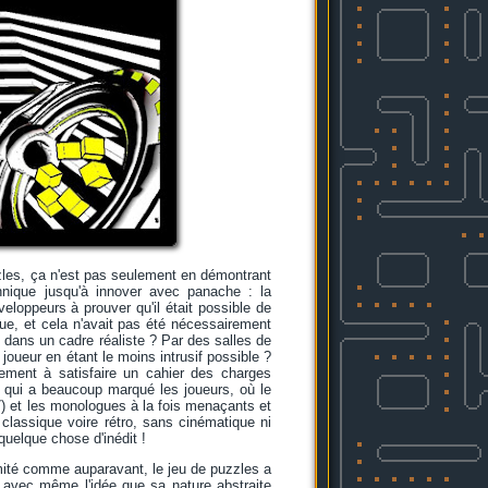
uzzles, ça n'est pas seulement en démontrant
hnique jusqu'à innover avec panache : la
loppeurs à prouver qu'il était possible de
que, et cela n'avait pas été nécessairement
s dans un cadre réaliste ? Par des salles de
oueur en étant le moins intrusif possible ?
lement à satisfaire un cahier des charges
 qui a beaucoup marqué les joueurs, où le
 et les monologues à la fois menaçants et
assique voire rétro, sans cinématique ni
 quelque chose d'inédit !
imité comme auparavant, le jeu de puzzles a
s, avec même l'idée que sa nature abstraite