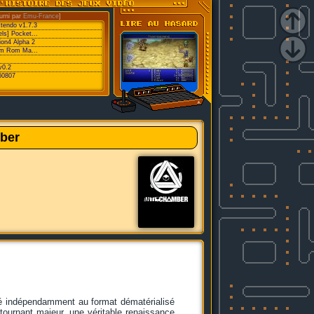
urni par
Emu-France
]
xtendo v1.7.3
ls] Pocket...
ion4 Alpha 2
eam Rom Ma...
v0.2
60807
ber
ué indépendamment au format dématérialisé
tournant majeur, une véritable renaissance