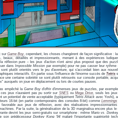
et sur
Game Boy
, cependant, les choses changèrent de façon significative : la
s, beaux, détaillés et impressionnants, menant à des expériences ludique
la réflexion pure – les jeux d'action n'ont ainsi plus proposé que des puzzl
ituer dans
Impossible Mission
par exemple) pour ne pas casser leur rythme et
 sont plutôt orientés vers le jeu d'aventure, qui s'accordait bien aux nouv
aphiques interactifs. En partie sous l'influence de l'énorme succès de
Tetris
s
ce une certaine sobriété se sont plutôt retrouvés sur console portable, acq
ux" auxquels on joue en déplacement ou lors de courtes pauses.
 pas empêché la
Game Boy
d'offrir d'immenses jeux de puzzles, par exempl
 ces jeux n'auraient pas pu sortir sur
SNES
ou
Mega Drive
, seuls les jeu
nt un potentiel de vente acceptable (typiquement
Tetris Attack
avec Yoshi), 
ateurs 16-bit (en partie contemporains des consoles 8-bit) comme
Lemmings
 favorable aux jeux de réflexion, avec des réalisations impressionnantes
machines. Par la suite, la généralisation de la 3D marginalisa encore plus l
urante devint les jeux semi-gratuits sur smartphone : même
Mario vs. Donke
ue son prédécesseur
Donkey Kong '94
malgré l'importante supériorité te