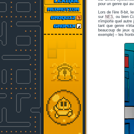
pour un genre qui av
Lors de l'ère 8-bit, 
sur
NES
, ou bien
Co
n'importe quel autre 
tant que genre n'ét
beaucoup de jeux qu
exemple) – les fronti