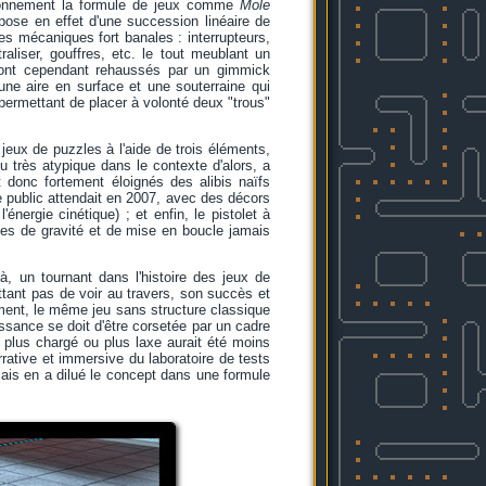
bonnement la formule de jeux comme
Mole
se en effet d'une succession linéaire de
s mécaniques fort banales : interrupteurs,
aliser, gouffres, etc. le tout meublant un
sont cependant rehaussés par un gimmick
ne aire en surface et une souterraine qui
t permettant de placer à volonté deux "trous"
jeux de puzzles à l'aide de trois éléments,
u très atypique dans le contexte d'alors, a
donc fortement éloignés des alibis naïfs
e public attendait en 2007, avec des décors
nergie cinétique) ; et enfin, le pistolet à
xes de gravité et de mise en boucle jamais
à, un tournant dans l'histoire des jeux de
ettant pas de voir au travers, son succès et
ent, le même jeu sans structure classique
issance se doit d'être corsetée par un cadre
e plus chargé ou plus laxe aurait été moins
arrative et immersive du laboratoire de tests
ais en a dilué le concept dans une formule