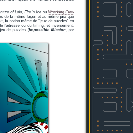
nture of Lolo
,
Fire 'n Ice
ou
Wrecking Crew
ibués de la même façon et au même prix que
fait, la notion même de "jeux de puzzles" en
de l'adresse ou du timing, et inversement,
 jeu de puzzles (
Impossible Mission
, par