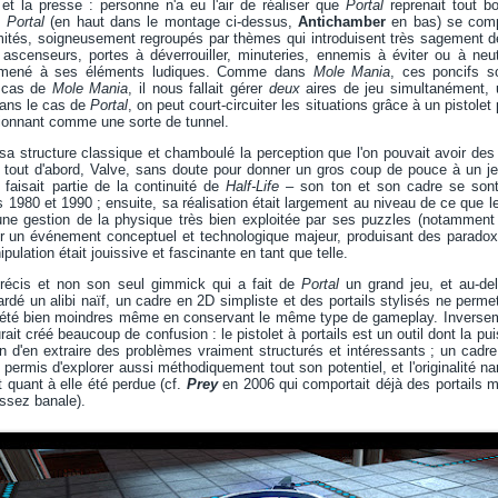
et la presse : personne n'a eu l'air de réaliser que
Portal
reprenait tout 
,
Portal
(en haut dans le montage ci-dessus,
Antichamber
en bas) se compo
mités, soigneusement regroupés par thèmes qui introduisent très sagement de
ascenseurs, portes à déverrouiller, minuteries, ennemis à éviter ou à neutr
 ramené à ses éléments ludiques. Comme dans
Mole Mania
, ces poncifs 
e cas de
Mole Mania
, il nous fallait gérer
deux
aires de jeu simultanément, u
ans le cas de
Portal
, on peut court-circuiter les situations grâce à un pistole
tionnant comme une sorte de tunnel.
a structure classique et chamboulé la perception que l'on pouvait avoir des 
: tout d'abord, Valve, sans doute pour donner un gros coup de pouce à un je
faisait partie de la continuité de
Half-Life
– son ton et son cadre se sont 
 1980 et 1990 ; ensuite, sa réalisation était largement au niveau de ce que l
ne gestion de la physique très bien exploitée par ses puzzles (notamment l'é
 sûr un événement conceptuel et technologique majeur, produisant des parado
ulation était jouissive et fascinante en tant que telle.
 précis et non son seul gimmick qui a fait de
Portal
un grand jeu, et au-del
gardé un alibi naïf, un cadre en 2D simpliste et des portails stylisés ne perm
 été bien moindres même en conservant le même type de gameplay. Inversem
ait créé beaucoup de confusion : le pistolet à portails est un outil dont la pu
afin d'en extraire des problèmes vraiment structurés et intéressants ; un cadr
as permis d'explorer aussi méthodiquement tout son potentiel, et l'originalité n
quant à elle été perdue (cf.
Prey
en 2006 qui comportait déjà des portails m
ssez banale).