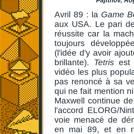
Pajitnov, Ro
Avril 89 : la
Game B
aux USA. Le pari d
réussite car la mach
toujours développé
(l'idée d'y avoir ajou
brillante).
Tetris
est 
vidéo les plus popula
pas renoncé à sa v
qui ne fait mention n
Maxwell continue de 
l'accord ELORG/Ni
voie menacé de dém
en mai 89, et en n