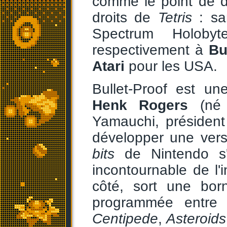
comme le point de dé
droits de
Tetris
: san
Spectrum Holoby
respectivement à
Bu
Atari
pour les USA.
Bullet-Proof est un
Henk Rogers
(né 
Yamauchi, présiden
développer une ver
bits
de Nintendo s
incontournable de l'i
côté, sort une bo
programmée entre
Centipede
,
Asteroids