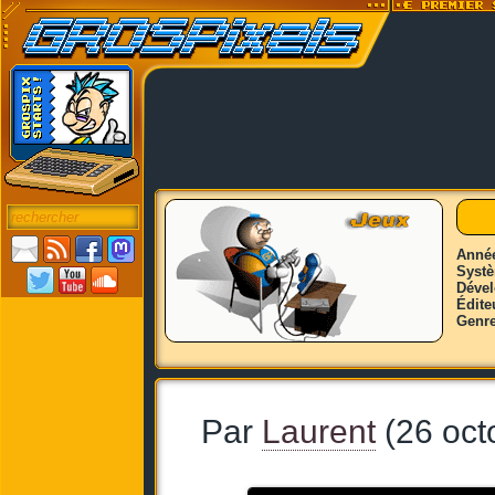
Anné
Syst
Déve
Édite
Genr
Par
Laurent
(26 oct