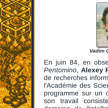
Vadim G
En juin 84, en obs
Pentomino
,
Alexey 
de recherches informa
l'Académie des Sci
programme sur un o
son travail consist