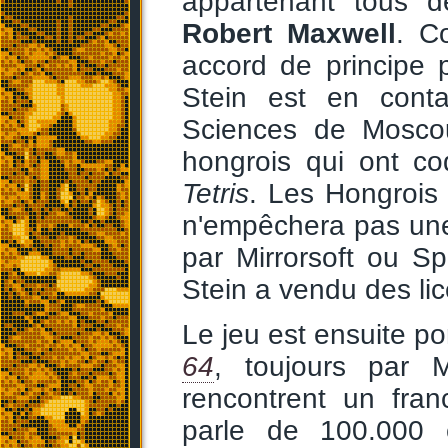
appartenant tous de
Robert Maxwell
. C
accord de principe 
Stein est en cont
Sciences de Moscou
hongrois qui ont c
Tetris
. Les Hongrois
n'empêchera pas un
par Mirrorsoft ou Sp
Stein a vendu des lic
Le jeu est ensuite po
64
, toujours par M
rencontrent un fran
parle de 100.000 e