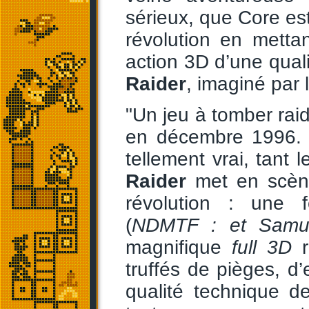
sérieux, que Core est
révolution en metta
action 3D d’une qual
Raider
, imaginé par 
"Un jeu à tomber raid
en décembre 1996. L
tellement vrai, tant 
Raider
met en scène 
révolution : une 
(
NDMTF : et Samus
magnifique
full 3D
r
truffés de pièges, d
qualité technique d