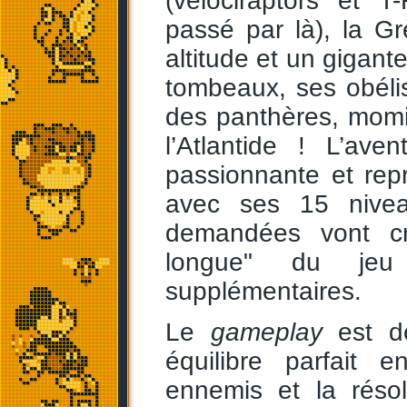
(vélociraptors et T
passé par là), la 
altitude et un gigant
tombeaux, ses obéli
des panthères, momie
l’Atlantide ! L’av
passionnante et rep
avec ses 15 niveau
demandées vont cr
longue" du jeu
supplémentaires.
Le
gameplay
est de
équilibre parfait 
ennemis et la réso