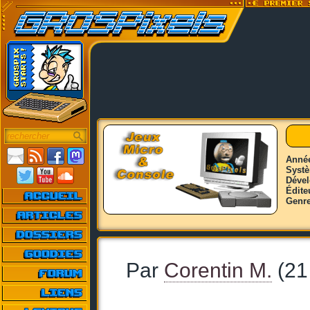
Anné
Syst
Déve
Édite
Genr
Par
Corentin M.
(21 