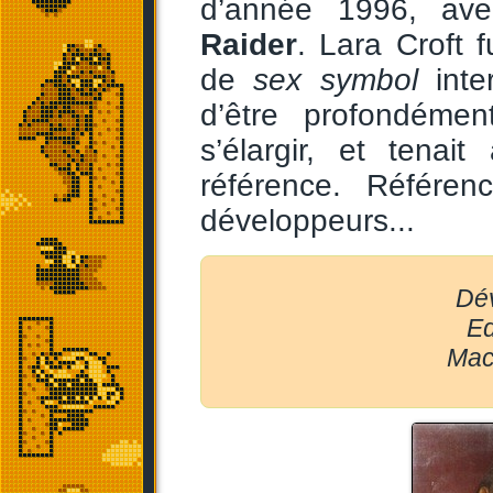
d’année 1996, ave
Raider
. Lara Croft 
de
sex symbol
inter
d’être profondéme
s’élargir, et tena
référence. Référen
développeurs...
Dév
Ed
Mac