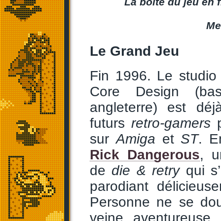
La boîte du jeu en 
Me
Le Grand Jeu
Fin 1996. Le studi
Core Design (ba
angleterre) est dé
futurs
retro-gamers
p
sur
Amiga
et
ST
. E
Rick Dangerous
, u
de
die & retry
qui s’
parodiant délicieus
Personne ne se dou
veine aventureuse 