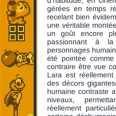
d’habitude, en cin
gérées en temps ré
recelant bien évide
une véritable monté
un goût encore p
passionnant à la
personnages humains 
été pointée comme 
contraire être vue 
Lara est réellemen
des décors gigantesq
humaine contraste a
niveaux, permetta
réellement particul