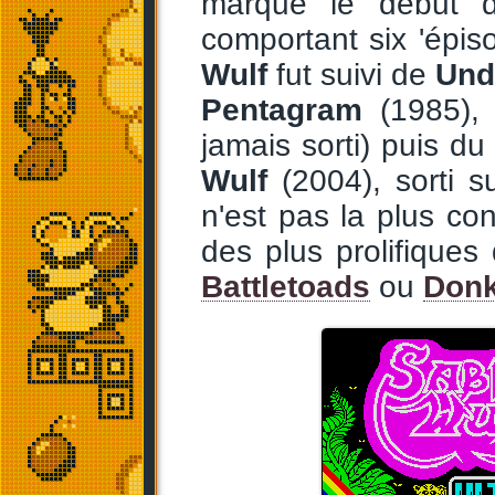
marque le début d
comportant six 'épiso
Wulf
fut suivi de
Und
Pentagram
(1985)
jamais sorti) puis du
Wulf
(2004), sorti 
n'est pas la plus co
des plus prolifiques
Battletoads
ou
Donk