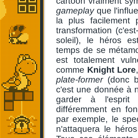
cartoon vraiment sym
gameplay
que l'influ
la plus facilement 
transformation (c'es
soleil), le héros e
temps de se métamor
est totalement vul
comme
Knight Lore
plate-former
(donc b
c'est une donnée à ne
garder à l'esprit
différemment en fo
par exemple, le spe
n'attaquera le héro