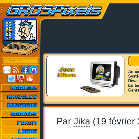
Anné
Syst
Déve
Édite
Genr
Par
Jika
(19 février