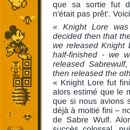
que sa sortie fut 
n'était pas prêt'. Voic
« Knight Lore was 
decided then that the
we released Knight 
half-finished - we 
released Sabrewulf
then released the oth
« Knight Lore fut fi
alors estimé que le 
que si nous avions so
déjà à moitié fini – 
de Sabre Wulf. Alor
succès colossal, pu