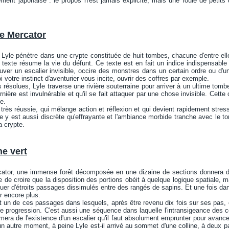
ment japonaise : le propos n'est jamais explicite, mais une foule de petits
de Mercator
, Lyle pénètre dans une crypte constituée de huit tombes, chacune d'entre e
texte résume la vie du défunt. Ce texte est en fait un indice indispensable
ouver un escalier invisible, occire des monstres dans un certain ordre ou d'un
votre instinct d'aventurier vous incite, ouvrir des coffres par exemple.
 résolues, Lyle traverse une rivière souterraine pour arriver à un ultime to
nière est invulnérable et qu'il se fait attaquer par une chose invisible. Cette 
e.
très réussie, qui mélange action et réflexion et qui devient rapidement str
 y est aussi discrète qu'effrayante et l'ambiance morbide tranche avec le ton
a crypte.
he vert
ator, une immense forêt décomposée en une dizaine de sections donnera du
ile de croire que la disposition des portions obéit à quelque logique spatiale,
guer d'étroits passages dissimulés entre des rangés de sapins. Et une fois dan
r encore plus.
st un de ces passages dans lesquels, après être revenu dix fois sur ses pas
de progression. C'est aussi une séquence dans laquelle l'intransigeance des
mera de l'existence d'un escalier qu'il faut absolument emprunter pour avancer
 un autre moment, à peine Lyle est-il arrivé au sommet d'une colline, à deux p