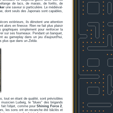
lange de lacs, de marais, de forêts, de
ker
une saveur si particulière. Le médiéval-
ique, dont seuls des Japonais sont capables,
cors extérieurs, ils dénotent une attention
 alors en finesse. Rien ne fait plus plaisir
 graphiques simplement pour renforcer la
iver sur ses fourneaux. Pendant un banquet,
nt au gameplay dans un jeu d'aujourd'hui,
ois plus que dans un
Zelda
.
, tout en étant de qualité, sont prévisibles
u musicien Ludwig, le "blues" des brigands
s fait l'objet, comme pour
Shining Force 2
,
urs, les sons ont en revanche été bâclés et