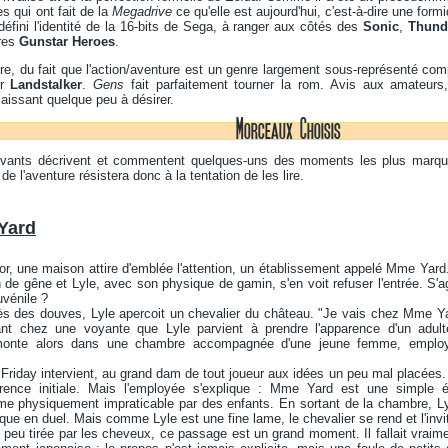
res qui ont fait de la
Megadrive
ce qu'elle est aujourd'hui, c'est-à-dire une fo
défini l'identité de la 16-bits de Sega, à ranger aux côtés des
Sonic
,
Thund
res
Gunstar Heroes
.
e, du fait que l'action/aventure est un genre largement sous-représenté comp
er
Landstalker
.
Gens
fait parfaitement tourner la rom. Avis aux amateurs, 
laissant quelque peu à désirer.
Morceaux Choisis
vants décrivent et commentent quelques-uns des moments les plus marquan
de l'aventure résistera donc à la tentation de les lire.
Yard
or, une maison attire d'emblée l'attention, un établissement appelé Mme Yard.
n de gêne et Lyle, avec son physique de gamin, s'en voit refuser l'entrée. S'a
uvénile ?
 des douves, Lyle apercoit un chevalier du château. "Je vais chez Mme Yard"
ant chez une voyante que Lyle parvient à prendre l'apparence d'un adulte
l monte alors dans une chambre accompagnée d'une jeune femme, emplo
iday intervient, au grand dam de tout joueur aux idées un peu mal placées. Out
rence initiale. Mais l'employée s'explique : Mme Yard est une simple éc
me physiquement impraticable par des enfants. En sortant de la chambre, Lyl
oque en duel. Mais comme Lyle est une fine lame, le chevalier se rend et l'in
peu tirée par les cheveux, ce passage est un grand moment. Il fallait vraim