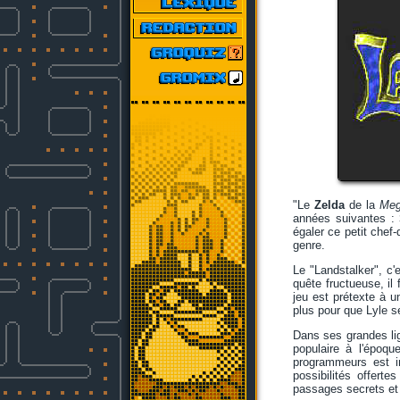
"Le
Zelda
de la
Meg
années suivantes :
égaler ce petit che
genre.
Le "Landstalker", c'
quête fructueuse, il
jeu est prétexte à un
plus pour que Lyle 
Dans ses grandes l
populaire à l'époqu
programmeurs est in
possibilités offerte
passages secrets et