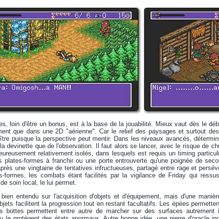
s, loin d'être un bonus, est à la base de la jouabilité. Mieux vaut dès le déb
ent que dans une 2D "aérienne". Car le relief des paysages et surtout des 
aître puisque la perspective peut mentir. Dans les niveaux avancés, déterminer
 la devinette que de l'observation. Il faut alors se lancer, avec le risque de 
eureusement relativement isolés, dans lesquels est requis un timing particul
s plates-formes à franchir ou une porte entrouverte qu'une poignée de secon
près une vingtaine de tentatives infructueuses, partagé entre rage et persévé
-formes, les combats étant facilités par la vigilance de Friday qui ressus
de soin local, le lui permet.
bien entendu sur l'acquisition d'objets et d'équipement, mais d'une maniè
jets facilitent la progression tout en restant facultatifs. Les épées permette
es bottes permettent entre autre de marcher sur des surfaces autrement i
 le protègent des états anormaux. Autre bonne idée, une pierre d'oracle ind