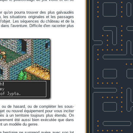
r qu'on pourra trouver des plus galvaudés
, les situations originales et les passages
t l'objet. Les séquences du château et de la
dans l'aventure. Difficile d'en raconter plus
se ou de hasard, ou de compléter les sous-
bjet ou nouvel équipement pour vous inciter
cès à un territoire toujours plus étendu. On
t rarement été aussi bien exécutée que dans
ment un modèle du genre.
e bestiaire ne surprend guère avec son lot