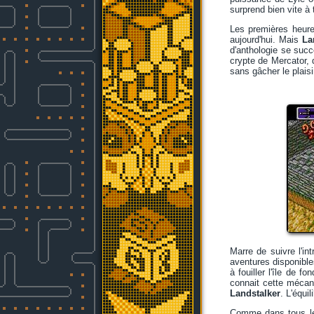
surprend bien vite à 
Les premières heure
aujourd'hui. Mais
La
d'anthologie se succ
crypte de Mercator, d
sans gâcher le plaisi
Marre de suivre l'i
aventures disponible
à fouiller l'île de f
connait cette mécani
Landstalker
. L'équi
Comme dans tous le