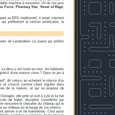
rmidable machine à souvenirs. Un de ces jeux
er Force
,
Phantasy Star
,
Street of Rage
,
aré au RPG traditionnel, il serait vraiment
qui préfèreront la version américaine, la
ts de Landstalker. Le joueur qui préfère
 La déco y est toute en rose, les habitants
girait-il d'une maison close ? Dans un jeu à
, dit celui-ci en achetant le silence d'un
 et s'inscrit comme client régulier dans
yée de la maison, et qui se propose de
ragée, elle jette un sort à Lyle et lui fait
ole de ballet, discipline considérée par
e rencontre le chevalier du château qui le
vite au château en échange de son silence.
ent penser à un tel malentendu. C'est aussi