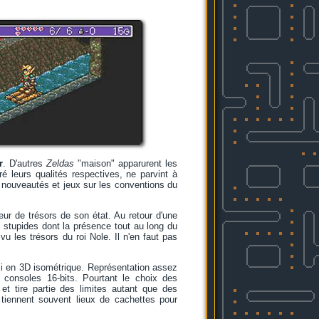
r
. D'autres
Zeldas
"maison" apparurent les
é leurs qualités respectives, ne parvint à
 nouveautés et jeux sur les conventions du
eur de trésors de son état. Au retour d'une
s stupides dont la présence tout au long du
 vu les trésors du roi Nole. Il n'en faut pas
ici en 3D isométrique. Représentation assez
 consoles 16-bits. Pourtant le choix des
et tire partie des limites autant que des
so tiennent souvent lieux de cachettes pour