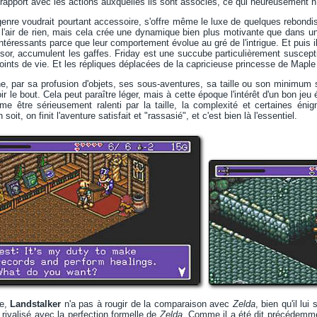
rapport avec les actions auxquelles ils sont associés, ce qui heureusement n'e
genre voudrait pourtant accessoire, s'offre même le luxe de quelques rebondi
a l'air de rien, mais cela crée une dynamique bien plus motivante que dans u
ntéressants parce que leur comportement évolue au gré de l'intrigue. Et puis i
ésor, accumulent les gaffes. Friday est une succube particulièrement susceptib
oints de vie. Et les répliques déplacées de la capricieuse princesse de Maple 
e, par sa profusion d'objets, ses sous-aventures, sa taille ou son minimum 
r le bout. Cela peut paraître léger, mais à cette époque l'intérêt d'un bon jeu 
e être sérieusement ralenti par la taille, la complexité et certaines énig
 soit, on finit l'aventure satisfait et "rassasié", et c'est bien là l'essentiel.
se,
Landstalker
n'a pas à rougir de la comparaison avec
Zelda
, bien qu'il lu
 rivalisé avec la perfection formelle de
Zelda
. Comme il a été dit précédemm