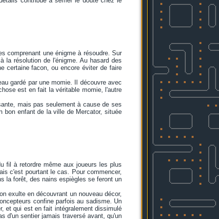
 détails contribue à semer le doute chez le
lles comprenant une énigme à résoudre. Sur
 à la résolution de l'énigme. Au hasard des
e certaine facon, ou encore éviter de faire
mbeau gardé par une momie. Il découvre avec
chose est en fait la véritable momie, l'autre
essante, mais pas seulement à cause de ses
 bon enfant de la ville de Mercator, située
 fil à retordre même aux joueurs les plus
 mais c'est pourtant le cas. Pour commencer,
s la forêt, des nains espiègles se feront un
, on exulte en découvrant un nouveau décor,
 concepteurs confine parfois au sadisme. Un
, et qui est en fait intégralement dissimulé
as d'un sentier jamais traversé avant, qu'un