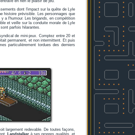
ntrave en rien le plaisir de jeu.
ssements dont l'impact sur la quête de Lyle
ne histoire prévisible. Les personnages que
l y a l'humour. Les brigands, en compétition
le et veille sur la conduite morale de Lyle
sont parfois hilarantes.
syndical de mini-jeux. Comptez entre 20 et
était permanent, et non intermittent. Et puis
mes particulièrement tordues des derniers
i soit largement redevable. De toutes façons,
ent,
Landstalker
à ses propres qualités, et