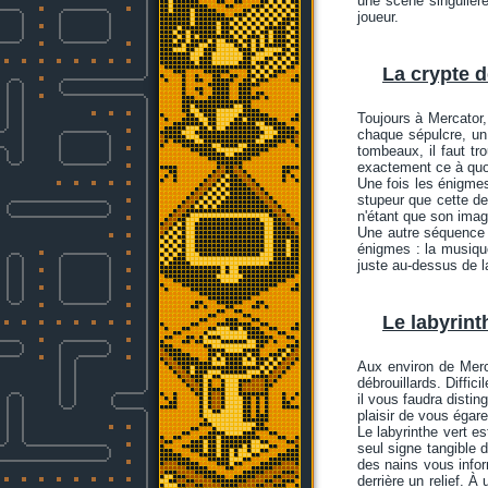
une scène singulière
joueur.
La crypte 
Toujours à Mercator
chaque sépulcre, un 
tombeaux, il faut tr
exactement ce à quoi 
Une fois les énigmes
stupeur que cette der
n'étant que son imag
Une autre séquence 
énigmes : la musique
juste au-dessus de l
Le labyrint
Aux environ de Merc
débrouillards. Diffic
il vous faudra distin
plaisir de vous égare
Le labyrinthe vert e
seul signe tangible 
des nains vous infor
derrière un relief. À