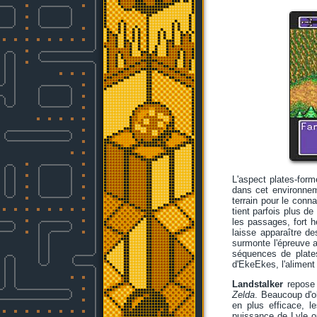
L'aspect plates-forme
dans cet environnem
terrain pour le conn
tient parfois plus de
les passages, fort h
laisse apparaître de
surmonte l'épreuve a
séquences de plates
d'EkeEkes, l'aliment 
Landstalker
repose 
Zelda
. Beaucoup d'ob
en plus efficace, l
puissance de Lyle ou