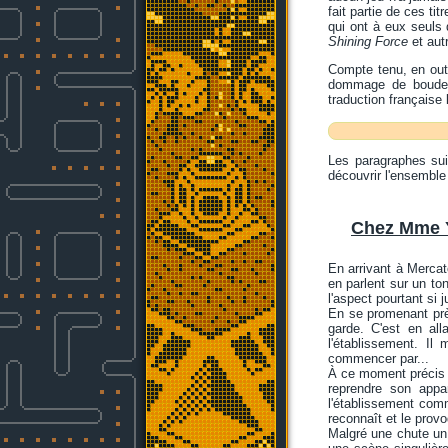
fait partie de ces tit
qui ont à eux seuls 
Shining Force
et aut
Compte tenu, en outr
dommage de boud
traduction française 
Les paragraphes sui
découvrir l'ensemble 
Chez Mme 
En arrivant à Mercat
en parlent sur un to
l'aspect pourtant si j
En se promenant près
garde. C'est en all
l'établissement. I
commencer par...
À ce moment précis Fr
reprendre son appa
l'établissement com
reconnaît et le prov
Malgré une chute un 