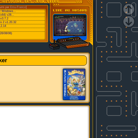
urni par
Emu-France
]
or Windows...
/x64) v26...
v3.7.2
ro 2 v1.20.32
.2.14
26/08/06)
ker