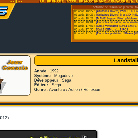
Actualité de l'émulation [contenu fo
06 août, 18h27 :
[Utilitaires Divers] Wine D3D F
06 août, 18h26 :
[Utilitaires Divers] Mesa3D (x86
06 août, 18h23 :
[MAME Support Files] pfeMame 
06 août, 18h01 :
[Consoles de salon] YabaSanshi
06 août, 17h57 :
[Ordi.] VirtualBox (32/64 Bits) v7
06 août, 17h55 :
[Ordi.] QEMU v11.1 RC3
06 août, 17h50 :
[Consoles portables] 3Beans (20
Landstal
Année
: 1992
Système
: Megadrive
Développeur
: Sega
Éditeur
: Sega
Genre
: Aventure / Action / Réflexion
2012)