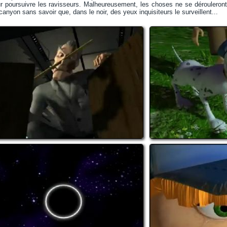
ur poursuivre les ravisseurs. Malheureusement, les choses ne se dérouleron
anyon sans savoir que, dans le noir, des yeux inquisiteurs le surveillent...