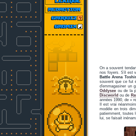
On a souvent tendanc
nos foyers. S'il est
Battle Arena Toshi
souvent que ce fut 
d'emmagasiner un gra
Oddysee
ou de la 
Discworld
ou de
Ra
années 1990, de « r
Il est vrai néanmoins
modèle en trois dime
patiemment, toutes l
lui, se faisait inénarr