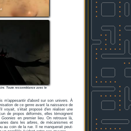
saire. Toute ressemblance avec le
ais m'appesantir d'abord sur son univers. À
ganisation de ce genre avant la naissance de
l voyait, s'était proposé d'en réaliser une
 aucun de propos déformés, elles témoignent
 Goonies
en premier lieu. On retrouve là,
abanes dans les arbres, de mécanismes et
u au coin de la rue. Il ne manquerait peut-