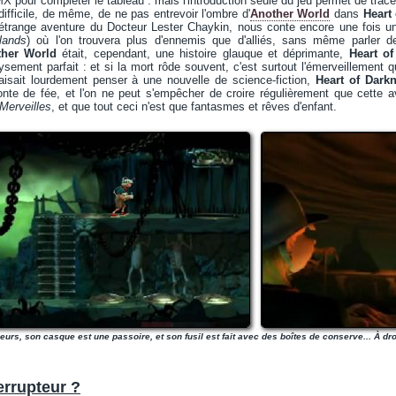
X pour compléter le tableau : mais l'introduction seule du jeu permet de trace
difficile, de même, de ne pas entrevoir l'ombre d'
Another World
dans
Heart
'étrange aventure du Docteur Lester Chaykin, nous conte encore une fois u
lands
) où l'on trouvera plus d'ennemis que d'alliés, sans même parler de
ther World
était, cependant, une histoire glauque et déprimante,
Heart o
ysement parfait : et si la mort rôde souvent, c'est surtout l'émerveillemen
aisait lourdement penser à une nouvelle de science-fiction,
Heart of Dark
onte de fée, et l'on ne peut s'empêcher de croire régulièrement que cette
Merveilles
, et que tout ceci n'est que fantasmes et rêves d'enfant.
leurs, son casque est une passoire, et son fusil est fait avec des boîtes de conserve... À droi
terrupteur ?