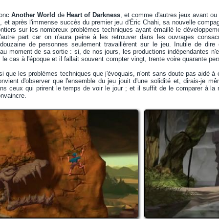
donc
Another World
de
Heart of Darkness
, et comme d'autres jeux avant ou a
, et après l'immense succès du premier jeu d'Éric Chahi, sa nouvelle compag
lontiers sur les nombreux problèmes techniques ayant émaillé le développeme
autre part car on n'aura peine à les retrouver dans les ouvrages consacrés
ouzaine de personnes seulement travaillèrent sur le jeu. Inutile de dire 
 au moment de sa sortie : si, de nos jours, les productions indépendantes n'
e le cas à l'époque et il fallait souvent compter vingt, trente voire quarante
si que les problèmes techniques que j'évoquais, n'ont sans doute pas aidé à
convient d'observer que l'ensemble du jeu jouit d'une solidité et, dirais-je m
ans ceux qui prirent le temps de voir le jour ; et il suffit de le comparer à l
nvaincre.