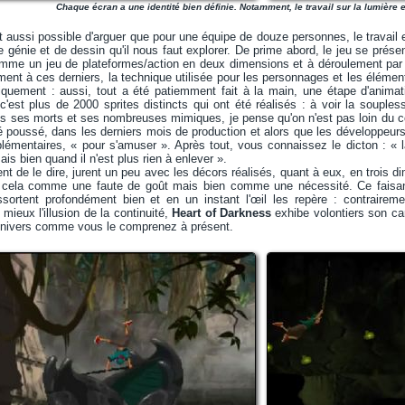
Chaque écran a une identité bien définie. Notamment, le travail sur la lumière e
out aussi possible d'arguer que pour une équipe de douze personnes, le travail ef
génie et de dessin qu'il nous faut explorer. De prime abord, le jeu se présent
omme un jeu de plateformes/action en deux dimensions et à déroulement par
ment à ces derniers, la technique utilisée pour les personnages et les éléme
niquement : aussi, tout a été patiemment fait à la main, une étape d'animati
c'est plus de 2000 sprites distincts qui ont été réalisés : à voir la soupl
 ses morts et ses nombreuses mimiques, je pense qu'on n'est pas loin du 
é poussé, dans les derniers mois de production et alors que les développeurs 
émentaires, « pour s'amuser ». Après tout, vous connaissez le dicton : « la
mais bien quand il n'est plus rien à enlever ».
ent de le dire, jurent un peu avec les décors réalisés, quant à eux, en trois 
 cela comme une faute de goût mais bien comme une nécessité. Ce faisant
essortent profondément bien et en un instant l'œil les repère : contraire
mieux l'illusion de la continuité,
Heart of Darkness
exhibe volontiers son car
univers comme vous le comprenez à présent.