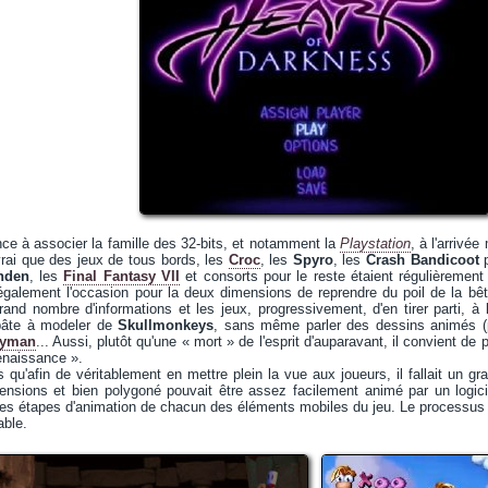
e à associer la famille des 32-bits, et notamment la
Playstation
, à l'arrivé
 vrai que des jeux de tous bords, les
Croc
, les
Spyro
, les
Crash Bandicoot
p
nden
, les
Final Fantasy VII
et consorts pour le reste étaient régulièrement 
également l'occasion pour la deux dimensions de reprendre du poil de la b
nd nombre d'informations et les jeux, progressivement, d'en tirer parti, à l
pâte à modeler de
Skullmonkeys
, sans même parler des dessins animés (p
yman
... Aussi, plutôt qu'une « mort » de l'esprit d'auparavant, il convient de
enaissance ».
 qu'afin de véritablement en mettre plein la vue aux joueurs, il fallait un gr
nsions et bien polygoné pouvait être assez facilement animé par un logiciel d
es étapes d'animation de chacun des éléments mobiles du jeu. Le processus é
able.