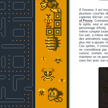
À l'inverse, il est t
plusieurs couches de 
captures d'écran, c
of Persia
. Contraire
le sprite, seul et u
personnage d'Andy, 
même compter toutes
l'on sait, a même ét
des animations suppl
plus rien à ajouter, 
Ces sprites, il convi
ne considérerai pas
surtout, mortels, r
maintenir on ne peut 
sans lien avec son 