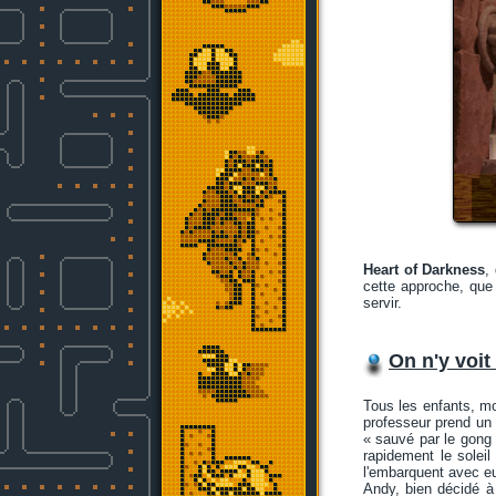
Heart of Darkness
,
cette approche, que
servir.
On n'y voit 
Tous les enfants, mo
professeur prend un 
« sauvé par le gong 
rapidement le solei
l'embarquent avec e
Andy, bien décidé à