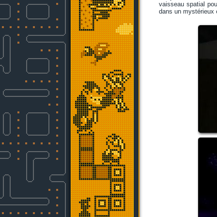
vaisseau spatial po
dans un mystérieux c