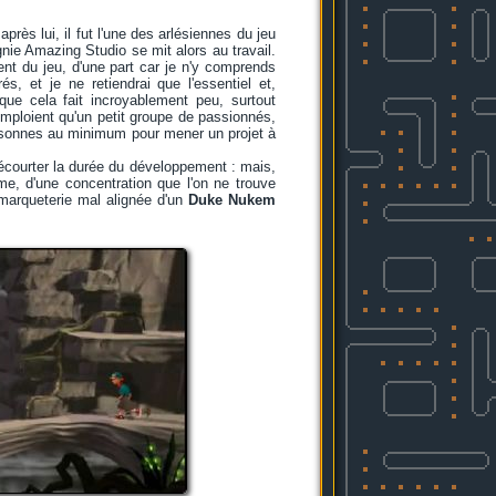
près lui, il fut l'une des arlésiennes du jeu
nie Amazing Studio se mit alors au travail.
nt du jeu, d'une part car je n'y comprends
, et je ne retiendrai que l'essentiel et,
que cela fait incroyablement peu, surtout
emploient qu'un petit groupe de passionnés,
 personnes au minimum pour mener un projet à
 écourter la durée du développement : mais,
ême, d'une concentration que l'on ne trouve
a marqueterie mal alignée d'un
Duke Nukem