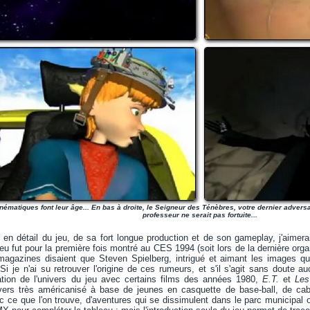
nématiques font leur âge... En bas à droite, le Seigneur des Ténèbres, votre dernier adver
professeur ne serait pas fortuite...
 en détail du jeu, de sa fort longue production et de son gameplay, j'aimer
 jeu fut pour la première fois montré au CES 1994 (soit lors de la dernière or
magazines disaient que Steven Spielberg, intrigué et aimant les images qu'i
 Si je n'ai su retrouver l'origine de ces rumeurs, et s'il s'agit sans doute
iation de l'univers du jeu avec certains films des années 1980,
E.T.
et
Les
vers très américanisé à base de jeunes en casquette de base-ball, de c
ec ce que l'on trouve, d'aventures qui se dissimulent dans le parc municipal o