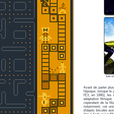
Les ci
Avant de parler plus
l'époque, lorsque le
l'E3, en 1995), les 
adaptation filmique.
cependant de la fil
notamment, cet uni
d'objets bricolés av