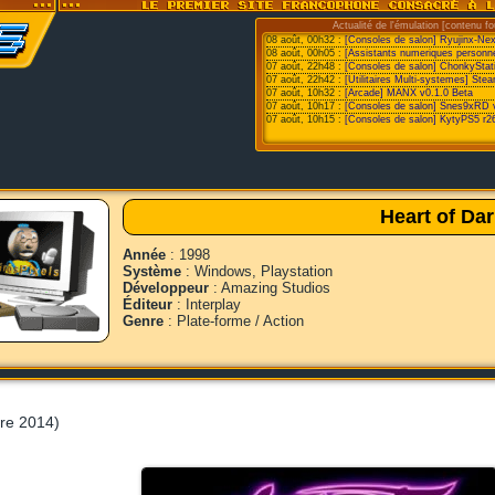
Actualité de l'émulation [contenu fo
08 août, 00h32 :
[Consoles de salon] Ryujinx-Ne
08 août, 00h05 :
[Assistants numeriques personne
07 août, 22h48 :
[Consoles de salon] ChonkyStat
07 août, 22h42 :
[Utilitaires Multi-systemes] St
07 août, 10h32 :
[Arcade] MANX v0.1.0 Beta
07 août, 10h17 :
[Consoles de salon] Snes9xRD 
07 août, 10h15 :
[Consoles de salon] KytyPS5 r2
Heart of Da
Année
: 1998
Système
: Windows, Playstation
Développeur
: Amazing Studios
Éditeur
: Interplay
Genre
: Plate-forme / Action
re 2014)