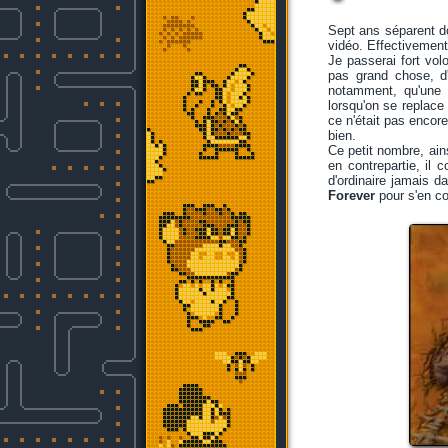
Sept ans séparent 
vidéo. Effectivement
Je passerai fort vo
pas grand chose, d'
notamment, qu'une d
lorsqu'on se replace
ce n'était pas encor
bien.
Ce petit nombre, ain
en contrepartie, il 
d'ordinaire jamais d
Forever
pour s'en co