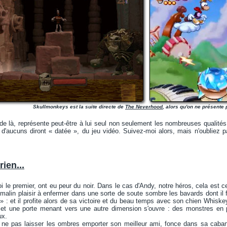
Skullmonkeys est la suite directe de
The Neverhood
, alors qu'on ne présente
 de là, représente peut-être à lui seul non seulement les nombreuses qualit
 d'aucuns diront « datée », du jeu vidéo. Suivez-moi alors, mais n'oubliez 
rien...
i le premier, ont eu peur du noir. Dans le cas d'Andy, notre héros, cela est
malin plaisir à enfermer dans une sorte de soute sombre les bavards dont il fa
» : et il profite alors de sa victoire et du beau temps avec son chien Whisk
l et une porte menant vers une autre dimension s'ouvre : des monstres en pr
ux.
 ne pas laisser les ombres emporter son meilleur ami, fonce dans sa cabane