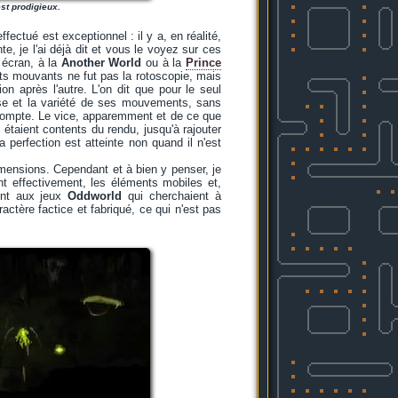
st prodigieux.
fectué est exceptionnel : il y a, en réalité,
e, je l'ai déjà dit et vous le voyez sur ces
 écran, à la
Another World
ou à la
Prince
nts mouvants ne fut pas la rotoscopie, mais
on après l'autre. L'on dit que pour le seul
esse et la variété de ses mouvements, sans
compte. Le vice, apparemment et de ce que
étaient contents du rendu, jusqu'à rajouter
 perfection est atteinte non quand il n'est
dimensions. Cependant et à bien y penser, je
 effectivement, les éléments mobiles et,
ment aux jeux
Oddworld
qui cherchaient à
actère factice et fabriqué, ce qui n'est pas