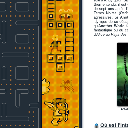
être à Andy qu'un BM
Bien entendu, il est 
de sept ans après l
Terres Noires (
Dark
agressives. Si
Ano
idyllique de ce dépa
qu'
Another World
f
fantastique ou du c
d'
Alice au Pays des 
D'ail
Où est l'in