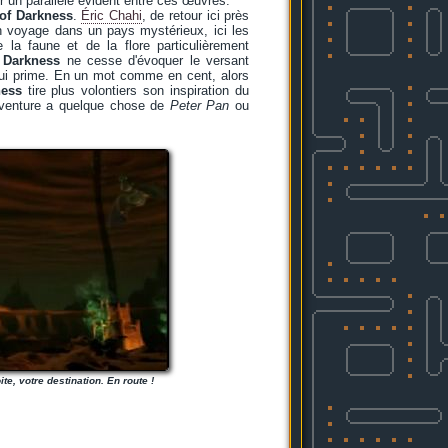
r un parallèle évident entre ces œuvres.
 of Darkness
.
Éric Chahi
, de retour ici près
n voyage dans un pays mystérieux, ici les
 la faune et de la flore particulièrement
f Darkness
ne cesse d'évoquer le versant
t qui prime. En un mot comme en cent, alors
ness
tire plus volontiers son inspiration du
 aventure a quelque chose de
Peter Pan
ou
te, votre destination. En route !