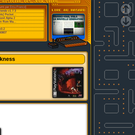
urni par
Emu-France
]
xtendo v1.7.3
ls] Pocket...
ion4 Alpha 2
eam Rom Ma...
v0.2
60807
rkness