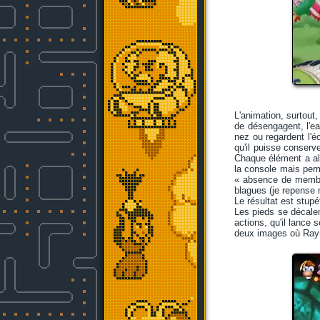
L'animation, surtout,
de désengagent, l'e
nez ou regardent l'é
qu'il puisse conserv
Chaque élément a alo
la console mais perm
« absence de membre
blagues (je repense 
Le résultat est stupé
Les pieds se décalen
actions, qu'il lance
deux images où Ray