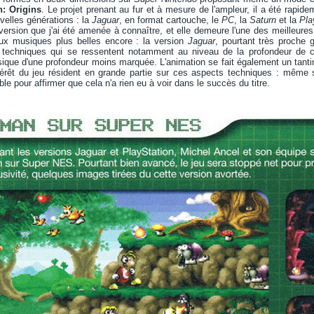
: Origins
. Le projet prenant au fur et à mesure de l'ampleur, il a été rapi
velles générations : la
Jaguar
, en format cartouche, le
PC
, la
Saturn
et la
Pla
 version que j'ai été amenée à connaître, et elle demeure l'une des meilleur
aux musiques plus belles encore : la version
Jaguar
, pourtant très proche
s techniques qui se ressentent notamment au niveau de la profondeur de c
sique d'une profondeur moins marquée. L'animation se fait également un tanti
ntérêt du jeu résident en grande partie sur ces aspects techniques : même s'i
le pour affirmer que cela n'a rien eu à voir dans le succès du titre.