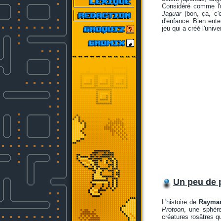
Considéré comme l'
Jaguar
(bon, ça, c'e
d'enfance. Bien ente
jeu qui a créé l'unive
Un peu de p
L'histoire de
Rayma
Protoon
, une sphère
créatures rosâtres q