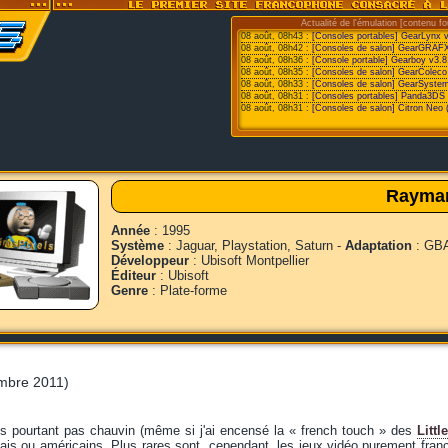
Actualité de l'émulation [contenu fo
08 août, 08h43 :
[Consoles portables] GearLynx 
08 août, 08h42 :
[Consoles de salon] GearGRAFX
08 août, 08h36 :
[Console portable] Gearboy v3.8
08 août, 08h35 :
[Consoles de salon] GearColeco
08 août, 08h33 :
[Consoles de salon] GearSystem
08 août, 08h31 :
[Consoles portables] Panda3DS v
08 août, 08h31 :
[Consoles de salon] Citron Neo 
Rayma
Année
: 1995
Système
: Jaguar, Playstation, Saturn -
Adaptation
: GBA
Développeur
: Ubisoft Montpellier
Éditeur
: Ubisoft
Genre
: Plate-forme
mbre 2011)
is pourtant pas chauvin (même si j'ai encensé la « french touch » des
Litt
ais ou américains. Plus rares sont, cependant, les jeux vidéo purement français