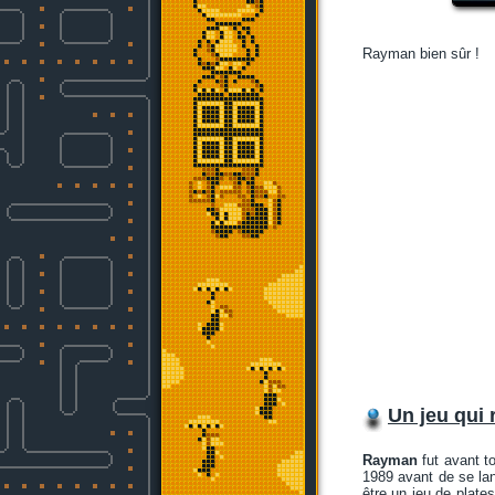
Rayman bien sûr !
Un jeu qui r
Rayman
fut avant t
1989 avant de se lan
être un jeu de plat