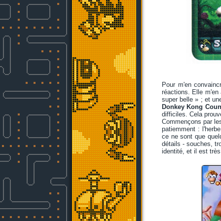
Pour m'en convaincre
réactions. Elle m'en 
super belle » ; et un
Donkey Kong Count
difficiles. Cela prou
Commençons par les g
patiemment : l'herb
ce ne sont que quelq
détails - souches, t
identité, et il est tr