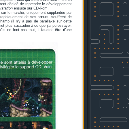
dement décidé de reprendre le développement
ystation
ensuite sur CD-Rom.
es sur le marché, uniquement supplantée par
 graphiquement de ses sœurs, souffrent de
hamp (il n'y a pas de parallaxe sur cette
net plus saccadée à ce que j'ai pu essayer.
ls ne font pas tout, il faudrait être d'une