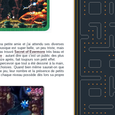
ma petite amie et j'ai attendu ses diverses
musique est super belle, un peu triste, mais
pas trouvé
Secret of Evermore
très beau et
go
: autant dire que c'est un public des plus
ze après, fait toujours son petit effet.
percevoir que tout a été dessiné à la main,
n choisies. Quand bien même saurait-on que
e jeu, leur nombre et la présence de petits
 : chaque niveau possède dès lors sa propre