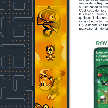
œuvre dans
Rayman
sur les consoles nou
C'est cette dernière
la version
Saturn
, 
quelques limitation
version) et de la mu
Or, la beauté et l'i
mauvaise foi indéniab