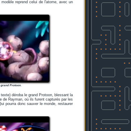
 modèle reprend celui de l'atome, avec un
 grand Protoon.
 texte) déroba le grand Protoon, blessant la
e de Rayman, où ils furent capturés par les
Qui pourra donc sauver le monde, restaurer