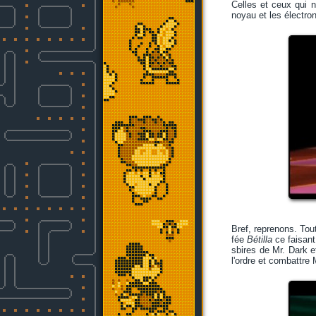
Celles et ceux qui 
noyau et les électron
Bref, reprenons. Tout
fée
Bétilla
ce faisant
sbires de Mr. Dark e
l'ordre et combattre 