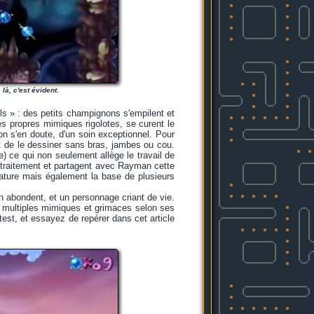
là, c'est évident.
els » : des petits champignons s'empilent et
s propres mimiques rigolotes, se curent le
on s'en doute, d'un soin exceptionnel. Pour
it de le dessiner sans bras, jambes ou cou.
) ce qui non seulement allège le travail de
 traitement et partagent avec Rayman cette
ture mais également la base de plusieurs
 abondent, et un personnage criant de vie.
de multiples mimiques et grimaces selon ses
test, et essayez de repérer dans cet article