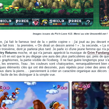
Images issues du Pix'n Love #13. Merci au site Unseen64.net !
, j'ai fait le fameux test de la « petite copine » : j'ai joué au jeu devant 
a fait trois : la première, « On dirait un dessin animé ! » ; la seconde, « La 
e troisième, dont je parlerai plus tard. Je parle ici d'une jeune femme qui n'a 
ry Returns
moche, et qui n'a jamais apprécié la musique de
Grim Fandan
ve s'il en est que le jeu dégage une aura des plus particulières qui, près de quin
raphismes, la partie visible de l'iceberg. Il ne faut guère longtemps pour s'a
e, les ennemis, l'eau ; les couleurs sont chatoyantes, remarquablement bie
ues éléments clés qui ont été dessinés, puis répétés pour créer des aires d
rous dans la pierre... - parviennent à créer un caractère organique aux décors
ès facile de les distinguer à la simple vue.