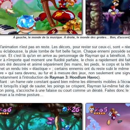
À gauche, le monde de la musique. À droite, le monde des grottes... Bon, d'accord, 
 l'animation n'est pas en reste. Les décors, pour rester sur ceux-ci, sont « ré
au éclabousse, la pluie tombe de fort belle façon. Chaque ennemi possède se
cran. Et c'est là qu'on en arrive au personnage de Rayman qui a bénéficié, l'
er à n'importe quel moment une fluidité parfaite, le choix a rapidement été fa
rs été dessiné et animé séparément (les mains, les pieds, le corps et la tête
et un rendu très « élastique » ; certains ennemis ont du reste subi le même
 » qui sera devenu, au fur et à mesure des jeux, non seulement une signa
notamment à l'introduction de
Rayman 3: Hoodlum Havoc
).
fiant : un
frame rate
constant quand bien même les éléments mobiles à l'écran
t lorsqu'ils s'agit de sauter, les poings se crispent, Rayman lui-même fait 
 son poing, s'accroche à une falaise ou court comme un dératé. Faites donc le 
man a la même posture...