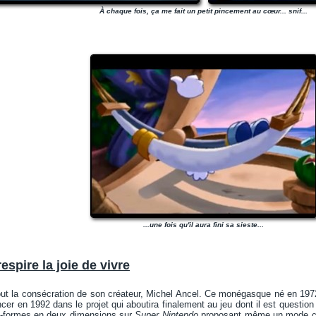
À chaque fois, ça me fait un petit pincement au cœur... snif...
...une fois qu'il aura fini sa sieste...
espire la joie de vivre
out la consécration de son créateur, Michel Ancel. Ce monégasque né en 1972 
cer en 1992 dans le projet qui aboutira finalement au jeu dont il est question
es-formes en deux dimensions sur
Super Nintendo
proposant même un mode coo