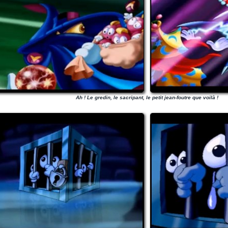
Ah ! Le gredin, le sacripant, le petit jean-foutre que voilà !