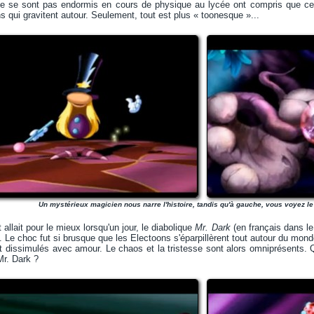
ne se sont pas endormis en cours de physique au lycée ont compris que ce
s qui gravitent autour. Seulement, tout est plus « toonesque »...
Un mystérieux magicien nous narre l'histoire, tandis qu'à gauche, vous voyez le
 allait pour le mieux lorsqu'un jour, le diabolique
Mr. Dark
(en français dans le
. Le choc fut si brusque que les Electoons s'éparpillèrent tout autour du mond
t dissimulés avec amour. Le chaos et la tristesse sont alors omniprésents. 
Mr. Dark ?