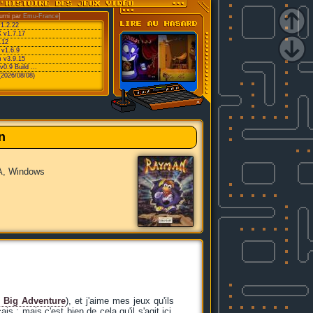
urni par
Emu-France
]
v1.2.22
 v1.7.17
.12
 v1.6.9
 v3.9.15
0.9 Build ...
(2026/08/08)
n
, Windows
le Big Adventure
), et j'aime mes jeux qu'ils
 ; mais c'est bien de cela qu'il s'agit ici.