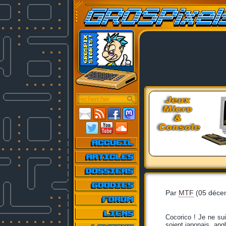
Par
MTF
(05 déce
Cocorico ! Je ne su
soient japonais, angl