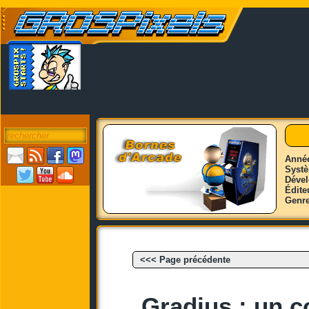
Anné
Syst
Déve
Édite
Genr
<<< Page précédente
Gradius : un co