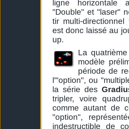
ligne horizontale 
"Double" et "laser" 
tir multi-directionnel
est donc laissé au j
up.
La quatrième 
modèle préli
période de r
l'"option", ou "multip
la série des
Gradiu
tripler, voire quad
comme autant de cl
"option", représent
indestructible de c