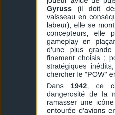
joueur avide de pu
Gyruss
(il doit dé
vaisseau en conséqu
labeur), elle se mont
concepteurs, elle 
gameplay en plaça
d'une plus grande
finement choisis ; p
stratégiques inédit
chercher le "POW" en
Dans
1942
, ce c
dangerosité de la 
ramasser une icône 
entourée d'avions 