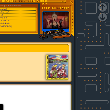
urni par
Emu-France
]
v1.2.22
 v1.7.17
.12
 v1.6.9
 v3.9.15
0.9 Build ...
(2026/08/08)