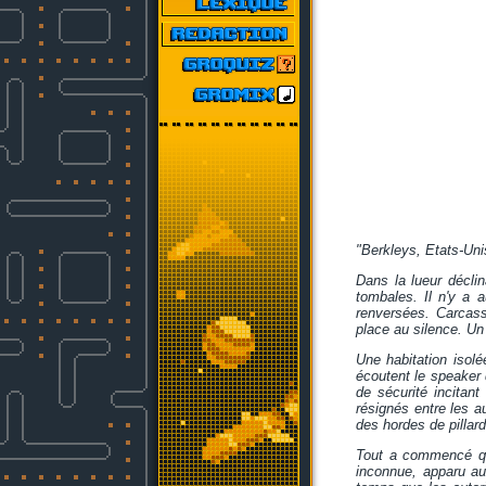
"Berkleys, Etats-Uni
Dans la lueur décli
tombales. Il n'y a 
renversées. Carcass
place au silence. Un 
Une habitation isol
écoutent le speaker 
de sécurité incitan
résignés entre les au
des hordes de pillard
Tout a commencé que
inconnue, apparu au