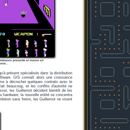
e ambiance prenante et innove en
rie...
qu'à présent spécialisés dans la distribution
Software. GIS connaît alors une croissance
me à décrocher quelques contrats avec le
it beaucoup, et les conflits d'autorité ne
sor, les Guillemot décident bientôt de les
u hardware, la nouvelle entité se concentra
mbition sans freins, les Guillemot ne visent