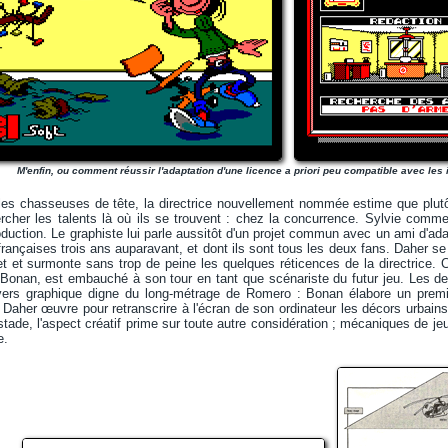
M'enfin, ou comment réussir l'adaptation d'une licence a priori peu compatible avec les 
les chasseuses de tête, la directrice nouvellement nommée estime que plutôt
ercher les talents là où ils se trouvent : chez la concurrence. Sylvie com
oduction. Le graphiste lui parle aussitôt d'un projet commun avec un ami d'ada
françaises trois ans auparavant, et dont ils sont tous les deux fans. Daher s
ojet et surmonte sans trop de peine les quelques réticences de la directrice. 
 Bonan, est embauché à son tour en tant que scénariste du futur jeu. Les d
vers graphique digne du long-métrage de Romero : Bonan élabore un premie
 Daher œuvre pour retranscrire à l'écran de son ordinateur les décors urbains 
stade, l'aspect créatif prime sur toute autre considération ; mécaniques de 
e.