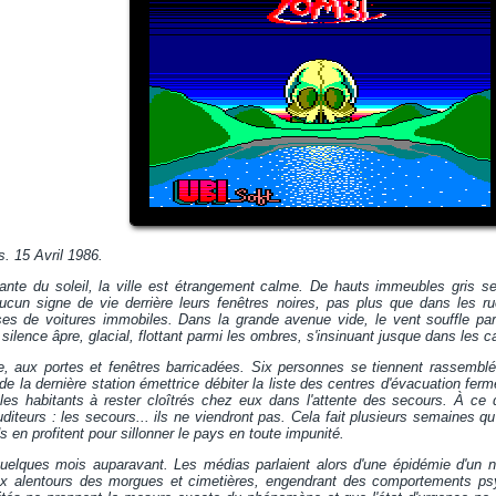
s. 15 Avril 1986.
nante du soleil, la ville est étrangement calme. De hauts immeubles gris s
aucun signe de vie derrière leurs fenêtres noires, pas plus que dans les r
es de voitures immobiles. Dans la grande avenue vide, le vent souffle parf
silence âpre, glacial, flottant parmi les ombres, s'insinuant jusque dans les c
ée, aux portes et fenêtres barricadées. Six personnes se tiennent rassemblé
de la dernière station émettrice débiter la liste des centres d'évacuation fer
t les habitants à rester cloîtrés chez eux dans l'attente des secours. À ce
diteurs : les secours... ils ne viendront pas. Cela fait plusieurs semaines qu'
s en profitent pour sillonner le pays en toute impunité.
lques mois auparavant. Les médias parlaient alors d'une épidémie d'un n
x alentours des morgues et cimetières, engendrant des comportements psyc