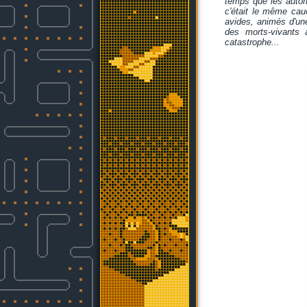
temps que les autori
c'était le même cauc
avides, animés d'une
des morts-vivants 
catastrophe...