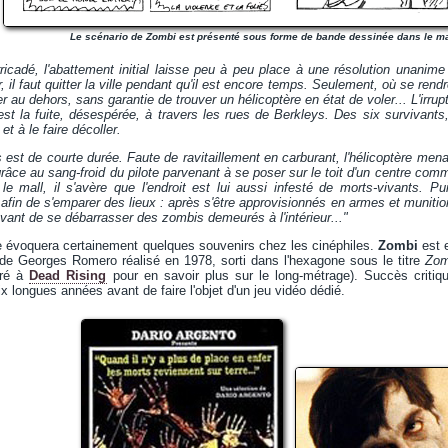
Le scénario de Zombi est présenté sous forme de bande dessinée dans le ma
icadé, l'abattement initial laisse peu à peu place à une résolution unanime
il faut quitter la ville pendant qu'il est encore temps. Seulement, où se rendre ?
r au dehors, sans garantie de trouver un hélicoptère en état de voler... L'irru
est la fuite, désespérée, à travers les rues de Berkleys. Des six survivant
et à le faire décoller.
s est de courte durée. Faute de ravitaillement en carburant, l'hélicoptère men
grâce au sang-froid du pilote parvenant à se poser sur le toit d'un centre co
e mall, il s'avère que l'endroit est lui aussi infesté de morts-vivants. Pui
afin de s'emparer des lieux : après s'être approvisionnés en armes et munitio
avant de se débarrasser des zombis demeurés à l'intérieur..."
de évoquera certainement quelques souvenirs chez les cinéphiles.
Zombi
est e
 de Georges Romero réalisé en 1978, sorti dans l'hexagone sous le titre
Zom
acré à
Dead Rising
pour en savoir plus sur le long-métrage). Succès criti
x longues années avant de faire l'objet d'un jeu vidéo dédié.