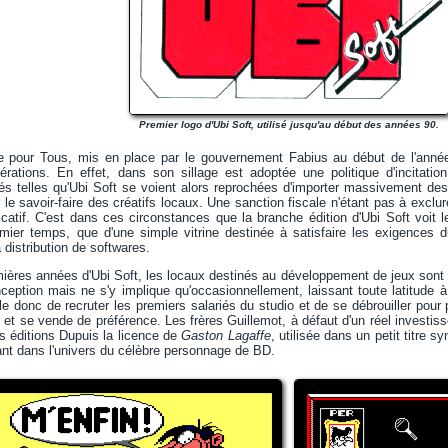
Premier logo d'Ubi Soft, utilisé jusqu'au début des années 90.
e pour Tous, mis en place par le gouvernement Fabius au début de l'année 
rations. En effet, dans son sillage est adoptée une politique d'incitat
és telles qu'Ubi Soft se voient alors reprochées d'importer massivement des pr
r le savoir-faire des créatifs locaux. Une sanction fiscale n'étant pas à excl
icatif. C'est dans ces circonstances que la branche édition d'Ubi Soft voit le 
mier temps, que d'une simple vitrine destinée à satisfaire les exigences du
 distribution de softwares.
ières années d'Ubi Soft, les locaux destinés au développement de jeux sont 
ception mais ne s'y implique qu'occasionnellement, laissant toute latitude à
le donc de recruter les premiers salariés du studio et de se débrouiller pour p
jour et se vende de préférence. Les frères Guillemot, à défaut d'un réel inves
s éditions Dupuis la licence de
Gaston Lagaffe
, utilisée dans un petit titre
nt dans l'univers du célèbre personnage de BD.