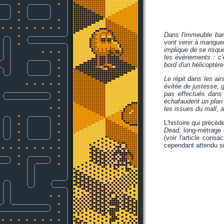
Dans l'immeuble barr
vont venir à manquer, 
implique de se risque
les évènements : c'
bord d'un hélicoptère 
Le répit dans les air
évitée de justesse, 
pas effectués dans l
échafaudent un plan 
les issues du mall, 
L'histoire qui précè
Dead
, long-métrage
(voir l'article cons
cependant attendu si