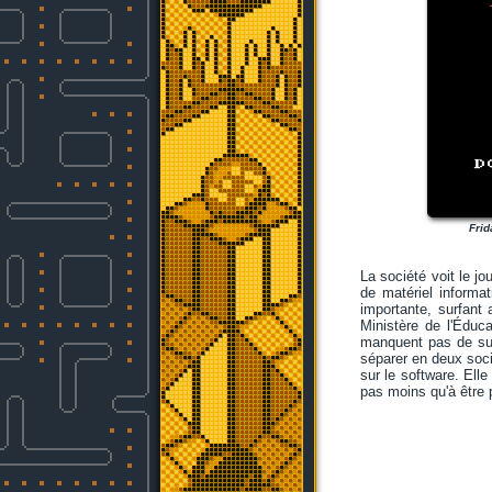
Frid
La société voit le jo
de matériel informa
importante, surfan
Ministère de l'Éduc
manquent pas de sur
séparer en deux soci
sur le software. Ell
pas moins qu'à être p