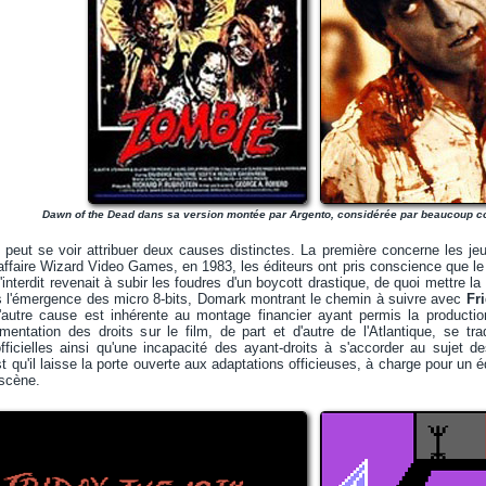
Dawn of the Dead dans sa version montée par Argento, considérée par beaucoup c
peut se voir attribuer deux causes distinctes. La première concerne les jeu
'affaire Wizard Video Games, en 1983, les éditeurs ont pris conscience que le 
'interdit revenait à subir les foudres d'un boycott drastique, de quoi mettre la 
ns l'émergence des micro 8-bits, Domark montrant le chemin à suivre avec
Fr
autre cause est inhérente au montage financier ayant permis la producti
mentation des droits sur le film, de part et d'autre de l'Atlantique, se t
fficielles ainsi qu'une incapacité des ayant-droits à s'accorder au sujet d
st qu'il laisse la porte ouverte aux adaptations officieuses, à charge pour un é
 scène.