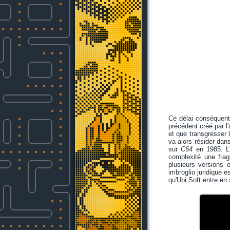
Ce délai conséquent 
précédent créé par l
et que transgresser l
va alors résider da
sur
C64
en 1985. L'
complexité une frag
plusieurs versions o
imbroglio juridique e
qu'Ubi Soft entre en