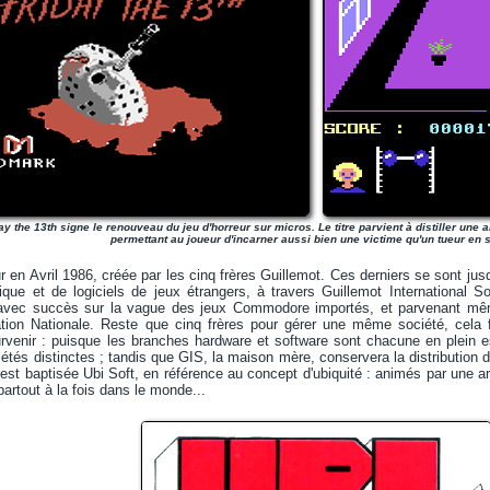
ay the 13th signe le renouveau du jeu d'horreur sur micros. Le titre parvient à distiller un
permettant au joueur d'incarner aussi bien une victime qu'un tueur en sé
ur en Avril 1986, créée par les cinq frères Guillemot. Ces derniers se sont jus
tique et de logiciels de jeux étrangers, à travers Guillemot International 
t avec succès sur la vague des jeux Commodore importés, et parvenant mê
ation Nationale. Reste que cinq frères pour gérer une même société, cela fa
venir : puisque les branches hardware et software sont chacune en plein es
étés distinctes ; tandis que GIS, la maison mère, conservera la distribution d
e est baptisée Ubi Soft, en référence au concept d'ubiquité : animés par une a
artout à la fois dans le monde...