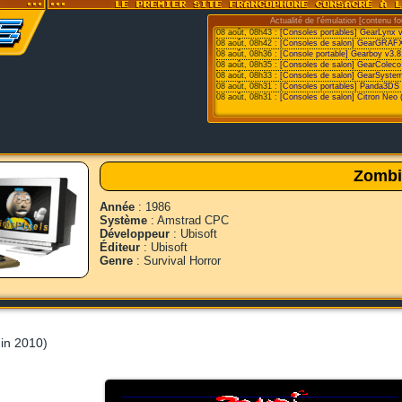
Actualité de l'émulation [contenu fo
08 août, 08h43 :
[Consoles portables] GearLynx 
08 août, 08h42 :
[Consoles de salon] GearGRAFX
08 août, 08h36 :
[Console portable] Gearboy v3.8
08 août, 08h35 :
[Consoles de salon] GearColeco
08 août, 08h33 :
[Consoles de salon] GearSystem
08 août, 08h31 :
[Consoles portables] Panda3DS v
08 août, 08h31 :
[Consoles de salon] Citron Neo 
Zombi
Année
: 1986
Système
: Amstrad CPC
Développeur
: Ubisoft
Éditeur
: Ubisoft
Genre
: Survival Horror
uin 2010)