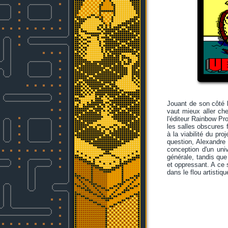
Jouant de son côté 
vaut mieux aller ch
l'éditeur Rainbow Pr
les salles obscures 
à la viabilité du pr
question, Alexandre
conception d'un uni
générale, tandis que
et oppressant. A ce 
dans le flou artistiqu