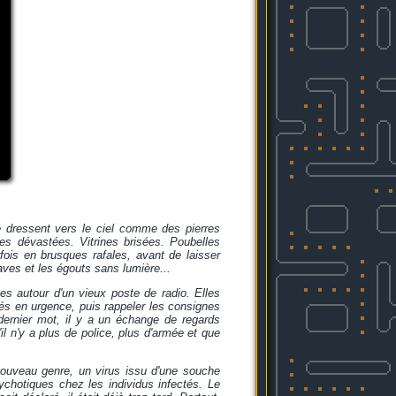
e dressent vers le ciel comme des pierres
ues dévastées. Vitrines brisées. Poubelles
ois en brusques rafales, avant de laisser
aves et les égouts sans lumière...
es autour d'un vieux poste de radio. Elles
més en urgence, puis rappeler les consignes
 dernier mot, il y a un échange de regards
il n'y a plus de police, plus d'armée et que
ouveau genre, un virus issu d'une souche
hotiques chez les individus infectés. Le