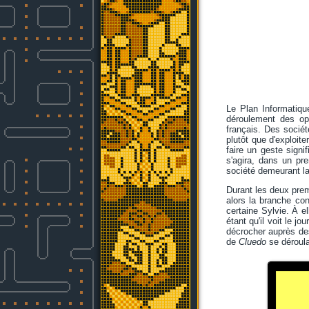
Le Plan Informatiqu
déroulement des opé
français. Des sociét
plutôt que d'exploite
faire un geste signif
s'agira, dans un pre
société demeurant la
Durant les deux prem
alors la branche con
certaine Sylvie. À el
étant qu'il voit le 
décrocher auprès de
de
Cluedo
se déroula