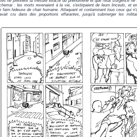
tés ne prennent la mesure exacte du phénomène et que l'état d'urgence ne soit
hemar : les morts revenaient à la vie, s'extirpaient de leurs linceuls, et er
 faim hideuse de chair humaine. Attaquant et contaminant tous ceux qui n'av
avait cru dans des proportions effarantes, jusqu'à submerger les milit