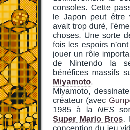
consoles. Cette pas
le Japon peut être
avait trop duré, l’é
choses. Une sorte d
fois les espoirs n’o
jouer un rôle importan
de Nintendo la s
bénéfices massifs s
Miyamoto
.
Miyamoto, dessinate
créateur (avec
Gunpe
1985 à la
NES
son
Super Mario Bros
.
conception du jeu vid