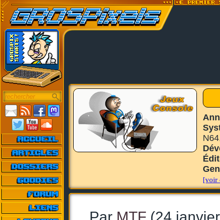
Ann
Sys
N64
Dév
Édi
Gen
[voir 
Par
MTF
(24 janvie