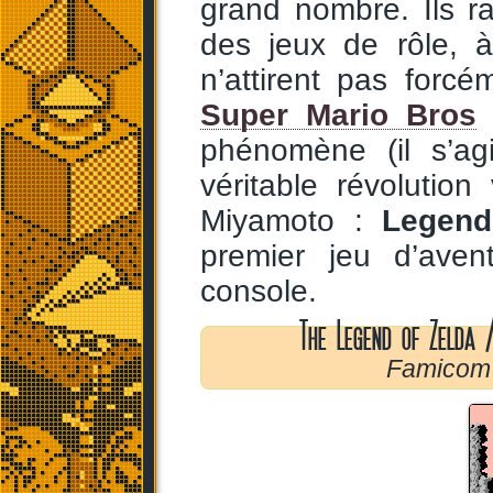
grand nombre. Ils r
des jeux de rôle,
n’attirent pas forc
Super Mario Bros
n
phénomène (il s’agi
véritable révolutio
Miyamoto :
Legend
premier jeu d’aven
console.
The Legend of Zelda 
Famicom 