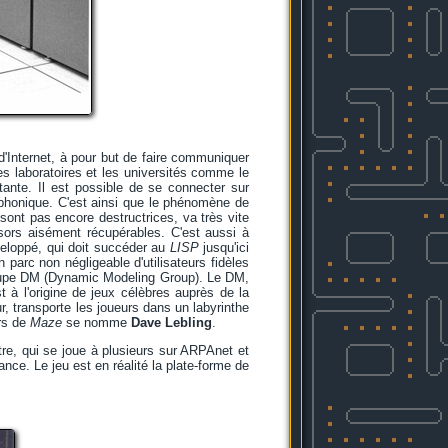
d'Internet, à pour but de faire communiquer
es laboratoires et les universités comme le
tante. Il est possible de se connecter sur
éphonique. C'est ainsi que le phénomène de
 sont pas encore destructrices, va très vite
ésors aisément récupérables. C'est aussi à
veloppé, qui doit succéder au
LISP
jusqu'ici
 parc non négligeable d'utilisateurs fidèles
roupe DM (Dynamic Modeling Group). Le DM,
à l'origine de jeux célèbres auprès de la
ur, transporte les joueurs dans un labyrinthe
urs de
Maze
se nomme
Dave Lebling
.
tre, qui se joue à plusieurs sur ARPAnet et
ce. Le jeu est en réalité la plate-forme de