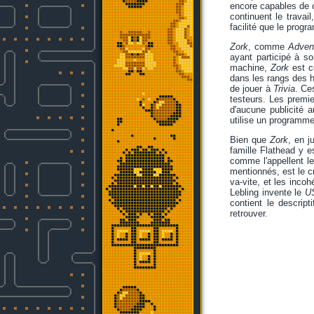
encore capables de 
continuent le trava
facilité que le prog
Zork
, comme
Adven
ayant participé à so
machine,
Zork
est 
dans les rangs des h
de jouer à
Trivia
. Ce
testeurs. Les prem
d'aucune publicité 
utilise un program
Bien que
Zork
, en j
famille Flathead y 
comme l'appellent le
mentionnés, est le c
va-vite, et les inco
Lebling invente le
U
contient le descrip
retrouver.