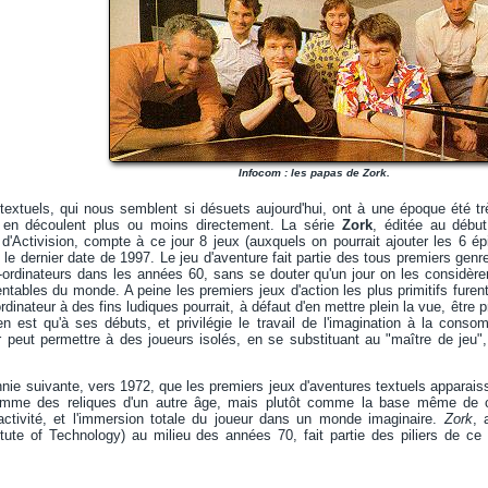
Infocom : les papas de Zork.
textuels, qui nous semblent si désuets aujourd'hui, ont à une époque été tr
 en découlent plus ou moins directement. La série
Zork
, éditée au débu
é d'Activision, compte à ce jour 8 jeux (auxquels on pourrait ajouter les 6 ép
le dernier date de 1997. Le jeu d'aventure fait partie des tous premiers genre
i-ordinateurs dans les années 60, sans se douter qu'un jour on les considèr
entables du monde. A peine les premiers jeux d'action les plus primitifs furent
rdinateur à des fins ludiques pourrait, à défaut d'en mettre plein la vue, être 
'en est qu'à ses débuts, et privilégie le travail de l'imagination à la con
ur peut permettre à des joueurs isolés, en se substituant au "maître de jeu"
nnie suivante, vers 1972, que les premiers jeux d'aventures textuels apparais
omme des reliques d'un autre âge, mais plutôt comme la base même de ce
teractivité, et l'immersion totale du joueur dans un monde imaginaire.
Zork
, 
tute of Technology) au milieu des années 70, fait partie des piliers de ce