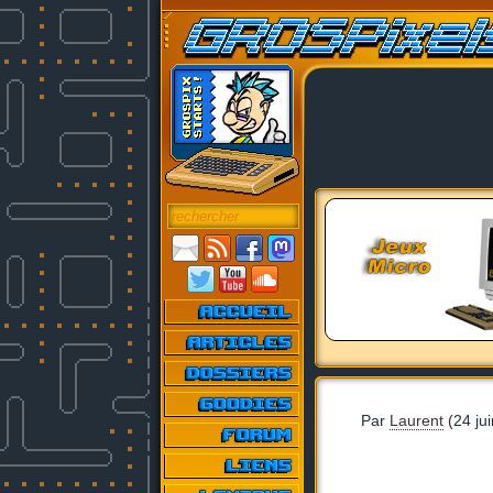
Par
Laurent
(24 ju