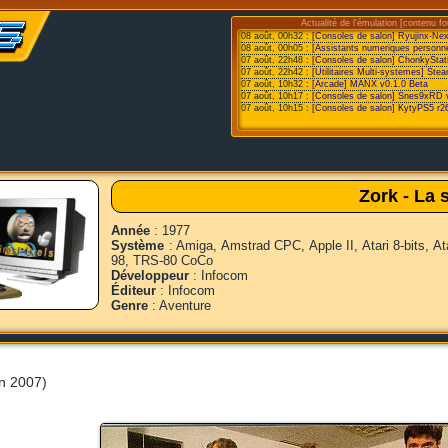
Actualité de l'émulation [contenu fo
08 août, 00h32 :
[Consoles de salon] Ryujinx-Ne
08 août, 00h05 :
[Assistants numeriques personne
07 août, 22h48 :
[Consoles de salon] ChonkyStat
07 août, 22h42 :
[Utilitaires Multi-systemes] St
07 août, 10h32 :
[Arcade] MANX v0.1.0 Beta
07 août, 10h17 :
[Consoles de salon] Snes9xRD 
07 août, 10h15 :
[Consoles de salon] KytyPS5 r2
Zork - La 
Année
: 1977
Système
: Amiga, Amstrad CPC, Apple II, Atari 8-bits, 
98, TRS-80 CoCo
Développeur
: Infocom
Éditeur
: Infocom
Genre
: Aventure
in 2007)