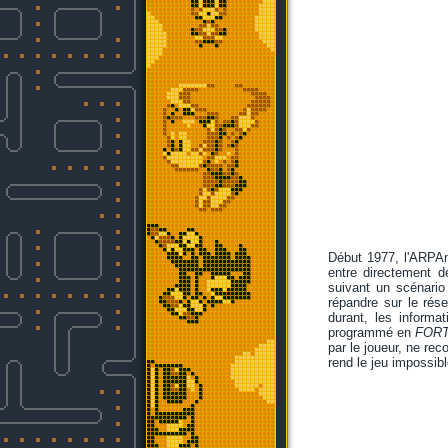
Début 1977, l'ARPAn
entre directement d
suivant un scénario
répandre sur le rés
durant, les informa
programmé en
FOR
par le joueur, ne r
rend le jeu impossib