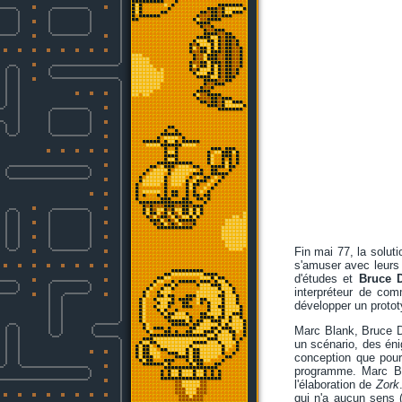
Fin mai 77, la soluti
s'amuser avec leurs
d'études et
Bruce D
interpréteur de com
développer un protot
Marc Blank, Bruce D
un scénario, des éni
conception que pour
programme. Marc Bl
l'élaboration de
Zork
qui n'a aucun sens (e