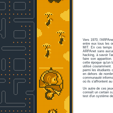
Vers 1970, l'ARPAnet
entre eux tous les o
MIT. En ces temps l
ARPAnet sans aucune 
hacking, à savoir l'a
faire son apparitio
cette époque qu'un 
utilisé couramment.
parmi les étudiants
en dehors de nombre
communauté informat
où ils s'affrontent a
Un autre de ces jeu
connaît un certain s
test d'un système de