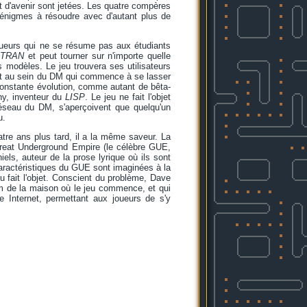
 d'avenir sont jetées. Les quatre compères
s énigmes à résoudre avec d'autant plus de
joueurs qui ne se résume pas aux étudiants
TRAN
et peut tourner sur n'importe quelle
s modèles. Le jeu trouvera ses utilisateurs
 et au sein du DM qui commence à se lasser
constante évolution, comme autant de bêta-
y, inventeur du
LISP
. Le jeu ne fait l'objet
éseau du DM, s'aperçoivent que quelqu'un
u.
atre ans plus tard, il a la même saveur. La
 Great Underground Empire (le célèbre GUE,
els, auteur de la prose lyrique où ils sont
ractéristiques du GUE sont imaginées à la
u fait l'objet. Conscient du problème, Dave
oom de la maison où le jeu commence, et qui
te Internet, permettant aux joueurs de s'y