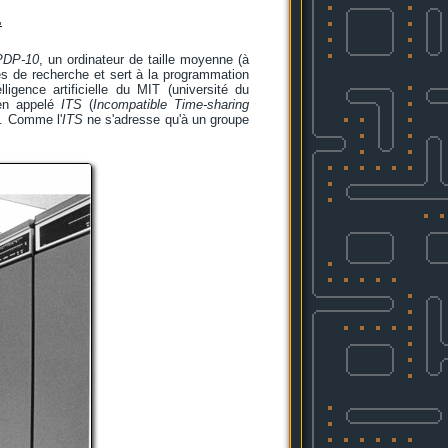
.
PDP-10
, un ordinateur de taille moyenne (à
ires de recherche et sert à la programmation
lligence artificielle du MIT (université du
Ten appelé
ITS
(
Incompatible Time-sharing
n. Comme l'
ITS
ne s'adresse qu'à un groupe