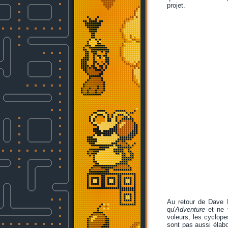
projet.
Au retour de Dave 
qu'
Adventure
et ne f
voleurs, les cyclopes
sont pas aussi élabo