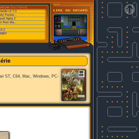
urni par
Emu-France
]
xtendo v1.7.3
ls] Pocket...
ion4 Alpha 2
eam Rom Ma...
v0.2
60807
série
Atari ST, C64, Mac, Windows, PC-