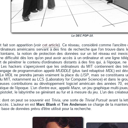
Le DEC PDP-10.
 fait son apparition (voir
cet article
). Ce réseau, considéré comme l'ancêtre 
rdinateurs américains servant à des fins de recherche que l'on trouve dans l
ointains, la notion de protection des données sur un tel réseau est inexis
difficulté dès lors qu'on peut avoir accès à un ordinateur et une ligne tél
rt de pénétrer le contenu d'ordinateurs distants à des fins qui, à l'époque, ne
n. Les hackers s'aperçoivent que les ordinateurs du MIT contiennent des tr
langage de programmation appelé
MUDDLE
(plus tard rebaptisé
MDL
) est dé
 Le
MDL
ne prendra jamais vraiment la place du
LISP
, mais se constituera un
 du MIT, notamment au LCS (Laboratory for Computer Science) et dans le g
uses contributions au développement logiciel américain des années 70, est 
ique de l'époque. L'un d'entre eux, appelé
Maze
, un jeu graphique multi-joue
u pistolet, le labyrinthe se générant au fur et à mesure du jeu. L'un des créate
x dont on peut se souvenir est
Trivia
, une sorte de
Trivial Pursuit
avant la let
uccès. L'auteur en est
Marc Blank
et
Tim Anderson
se charge de la maintenan
 base de données prévu d'être utilisé pour la recherche.