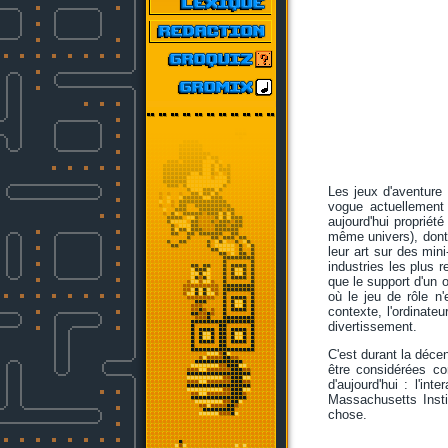
Les jeux d'aventure 
vogue actuellement
aujourd'hui propriét
même univers), dont 
leur art sur des min
industries les plus r
que le support d'un o
où le jeu de rôle n
contexte, l'ordinate
divertissement.
C'est durant la déce
être considérées c
d'aujourd'hui : l'in
Massachusetts Insti
chose.