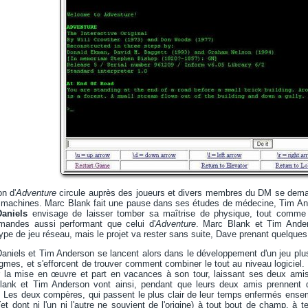
on d'
Adventure
circule auprès des joueurs et divers membres du DM se demand
 machines. Marc Blank fait une pause dans ses études de médecine, Tim An
aniels
envisage de laisser tomber sa maîtrise de physique, tout comme D
mandes aussi performant que celui d'
Adventure
. Marc Blank et Tim Ander
ype de jeu réseau, mais le projet va rester sans suite, Dave prenant quelque
aniels et Tim Anderson se lancent alors dans le développement d'un jeu plu
gmes, et s'efforcent de trouver comment combiner le tout au niveau logiciel
 la mise en œuvre et part en vacances à son tour, laissant ses deux amis
ank et Tim Anderson vont ainsi, pendant que leurs deux amis prennent du
. Les deux compères, qui passent le plus clair de leur temps enfermés ense
t dont ni l'un ni l'autre ne souvient de l'origine) à tout bout de champ, à tel 