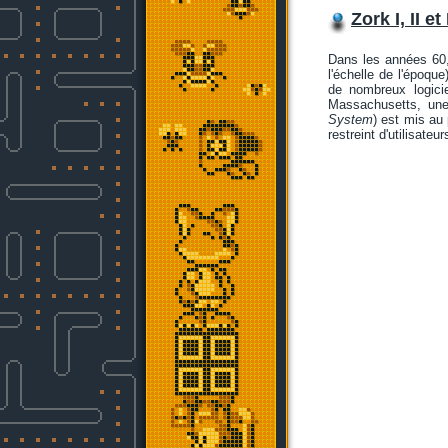
Zork I, II e
Dans les années 60,
l'échelle de l'époque
de nombreux logiciel
Massachusetts, une
System
) est mis au 
restreint d'utilisate