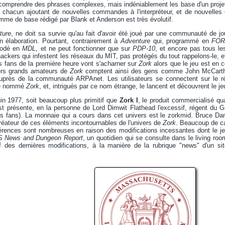
comprendre des phrases complexes, mais indéniablement les base d'un projet
il, chacun ajoutant de nouvelles commandes à l'interpréteur, et de nouvelle
ramme de base rédigé par Blank et Anderson est très évolutif.
ture
, ne doit sa survie qu'au fait d'avoir été joué par une communauté de 
n élaboration. Pourtant, contrairement à
Adventure
qui, programmé en
FOR
codé en
MDL
, et ne peut fonctionner que sur
PDP-10
, et encore pas tous le
ackers qui infestent les réseaux du MIT, pas protégés du tout rappelons-le,
s fans de la première heure vont s'acharner sur
Zork
alors que le jeu est en 
iers grands amateurs de
Zork
comptent ainsi des gens comme John McCarth
auprès de la communauté ARPAnet. Les utilisateurs se connectent sur le r
me nommé
Zork
, et, intrigués par ce nom étrange, le lancent et découvrent le je
uin 1977, soit beaucoup plus primitif que
Zork I
, le produit commercialisé qu
est présente, en la personne de Lord Dimwit Flathead l'excessif, régent du
s fans). La monnaie qui a cours dans cet univers est le zorkmid. Bruce Dani
réateur de ces éléments incontournables de l'univers de
Zork
. Beaucoup de ca
hérences sont nombreuses en raison des modifications incessantes dont le je
S News and Dungeon Report
, un quotidien qui se consulte dans le living r
tif des dernières modifications, à la manière de la rubrique "news" d'un si