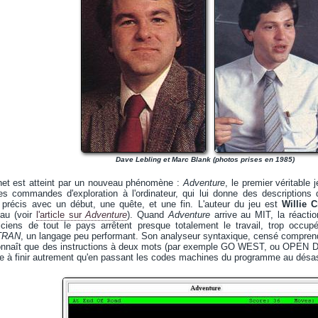
Dave Lebling et Marc Blank (photos prises en 1985)
et est atteint par un nouveau phénomène :
Adventure
, le premier véritable 
es commandes d'exploration à l'ordinateur, qui lui donne des description
 précis avec un début, une quête, et une fin. L'auteur du jeu est
Willie 
eau (voir
l'article sur
Adventure
). Quand
Adventure
arrive au MIT, la réacti
ticiens de tout le pays arrêtent presque totalement le travail, trop occup
TRAN
, un langage peu performant. Son analyseur syntaxique, censé comprendr
econnaît que des instructions à deux mots (par exemple GO WEST, ou OPEN DO
le à finir autrement qu'en passant les codes machines du programme au désass