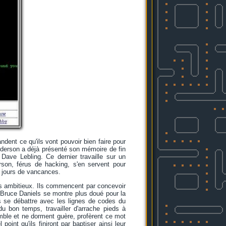
ent ce qu'ils vont pouvoir bien faire pour
derson a déjà présenté son mémoire de fin
ave Lebling. Ce dernier travaille sur un
son, férus de hacking, s'en servent pour
s jours de vancances.
s ambitieux. Ils commencent par concevoir
. Bruce Daniels se montre plus doué pour la
 se débattre avec les lignes de codes du
 bon temps, travailler d'arrache pieds à
mble et ne dorment guère, profèrent ce mot
point qu'ils finiront par baptiser ainsi leur