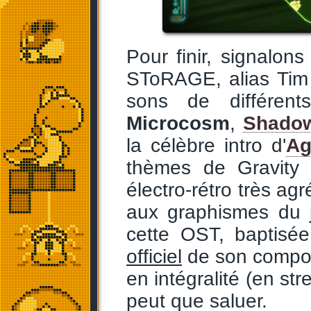
Pour finir, signalo
SToRAGE, alias Tim
sons de différen
Microcosm
,
Shadow
la célèbre intro d'
Ag
thèmes de Gravity 
électro-rétro très ag
aux graphismes du 
cette OST, baptisé
officiel
de son compos
en intégralité (en st
peut que saluer.