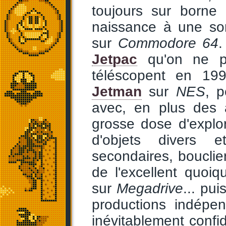
toujours sur borne
naissance à une sort
sur
Commodore 64
.
Jetpac
qu'on ne p
téléscopent en 1
Jetman
sur
NES
, p
avec, en plus des 
grosse dose d'explo
d'objets divers 
secondaires, bouclier
de l'excellent quoiq
sur
Megadrive
... pui
productions indépen
inévitablement confid