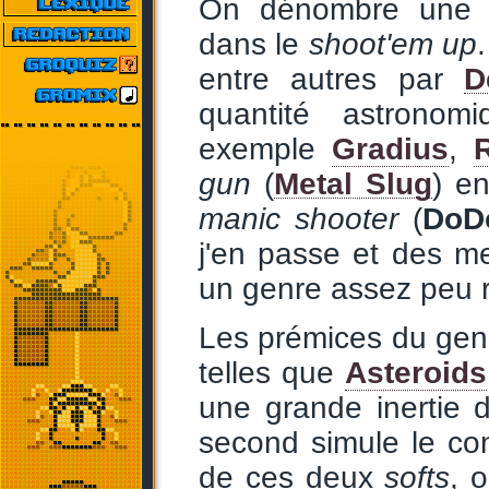
On dénombre une g
dans le
shoot'em up
entre autres par
D
quantité astrono
exemple
Gradius
,
gun
(
Metal Slug
) e
manic shooter
(
DoD
j'en passe et des mei
un genre assez peu re
Les prémices du gen
telles que
Asteroids
une grande inertie 
second simule le con
de ces deux
softs
, 