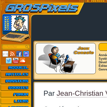
Anné
Syst
Déve
Édite
Genr
Par
Jean-Christian