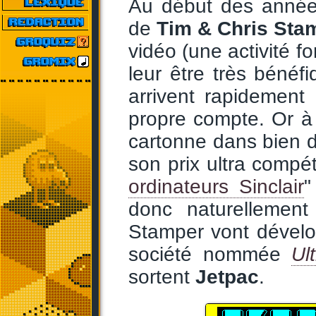
Au début des année
de
Tim & Chris Sta
vidéo (une activité fo
leur être très bénéf
arrivent rapidement 
propre compte. Or 
cartonne dans bien 
son prix ultra compéti
ordinateurs Sinclair
"
donc naturellement
Stamper vont dévelop
société nommée
Ul
sortent
Jetpac
.