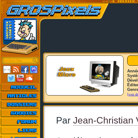
Anné
Syst
Déve
Édite
Genr
[voir dé
Par
Jean-Christian