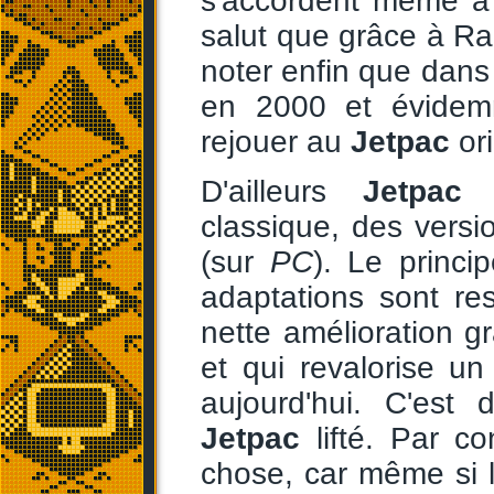
s'accordent même à
salut que grâce à Rar
noter enfin que dans
en 2000 et évidem
rejouer au
Jetpac
ori
D'ailleurs
Jetpac
é
classique, des versi
(sur
PC
). Le princi
adaptations sont re
nette amélioration g
et qui revalorise un
aujourd'hui. C'est 
Jetpac
lifté. Par c
chose, car même si l