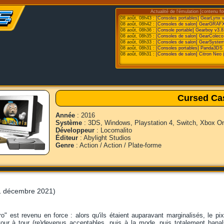
Actualité de l'émulation [contenu fo
08 août, 08h43 :
[Consoles portables] GearLynx 
08 août, 08h42 :
[Consoles de salon] GearGRAFX
08 août, 08h36 :
[Console portable] Gearboy v3.8
08 août, 08h35 :
[Consoles de salon] GearColeco
08 août, 08h33 :
[Consoles de salon] GearSystem
08 août, 08h31 :
[Consoles portables] Panda3DS v
08 août, 08h31 :
[Consoles de salon] Citron Neo 
Cursed Cas
Année
: 2016
Système
: 3DS, Windows, Playstation 4, Switch, Xbox O
Développeur
: Locomalito
Éditeur
: Abylight Studios
Genre
: Action / Action / Plate-forme
1 décembre 2021)
ro" est revenu en force : alors qu'ils étaient auparavant marginalisés, le pix
 tour à tour (re)devenus acceptables, puis à la mode, puis totalement banal