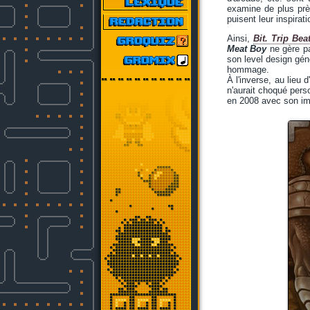
examine de plus prè
puisent leur inspira
Ainsi,
Bit. Trip Bea
Meat Boy
ne gère pa
son level design géné
hommage.
À l'inverse, au lieu d
n'aurait choqué pers
en 2008 avec son imi