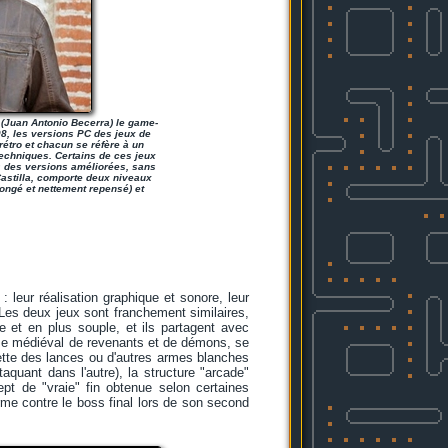
o (Juan Antonio Becerra) le game-
08, les versions PC des jeux de
 rétro et chacun se réfère à un
techniques. Certains de ces jeux
s des versions améliorées, sans
 Castilla, comporte deux niveaux
ongé et nettement repensé) et
 : leur réalisation graphique et sonore, leur
. Les deux jeux sont franchement similaires,
 et en plus souple, et ils partagent avec
me médiéval de revenants et de démons, se
jette des lances ou d'autres armes blanches
quant dans l'autre), la structure "arcade"
ept de "vraie" fin obtenue selon certaines
rme contre le boss final lors de son second