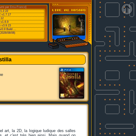
urni par
Emu-France
]
v1.2.22
 v1.7.17
.12
 v1.6.9
 v3.9.15
0.9 Build ...
(2026/08/08)
tilla
ne
el art, la 2D, la logique ludique des salles
s, et c'est très bien ainsi. Mais quand on