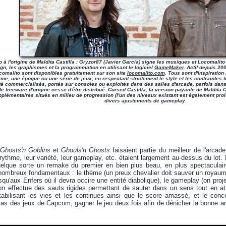
o à l'origine de Maldita Castilla : Gryzor87 (Javier Garcia) signe les musiques et Locomalit
gn, les graphismes et la programmation en utilisant le logiciel
GameMaker
. Actif depuis 20
comalito sont disponibles gratuitement sur son site
locomalito.com
. Tous sont d'inspiration
me, une époque ou une série de jeux, en respectant strictement le style et les contraintes 
té commercialisés, portés sur consoles ou exploités dans des salles d'arcade, parfois dan
le freeware d'origine cesse d'être distribué. Cursed Castilla, la version payante de Maldita
plémentaires situés en milieu de progression (l'un des niveaux existant est également prol
divers ajustements de gameplay.
,
Ghosts'n Goblins
et
Ghouls'n Ghosts
faisaient partie du meilleur de l'arcade
r rythme, leur variété, leur gameplay, etc. étaient largement au-dessus du lot
elque sorte un remake du premier en bien plus beau, en plus spectaculaire
ombreux fondamentaux : le thème (un preux chevalier doit sauver un royau
usqu'aux Enfers où il devra occire une entité diabolique), le gameplay (on pro
n effectue des sauts rigides permettant de sauter dans un sens tout en atta
ptabilisant les vies et les continues ainsi que le score amassé, et le conc
cas des jeux de Capcom, gagner le jeu deux fois afin de dénicher la bonne a