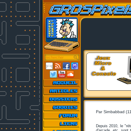
Par Simbabbad (1
Depuis 2010, le "rét
d'arcade, etc. sont