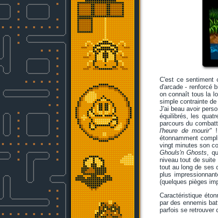
C'est ce sentiment c
d'arcade - renforcé b
on connaît tous la lo
simple contrainte de
J'ai beau avoir pers
équilibrés, les quat
parcours du combatta
l'heure de mourir"
!
étonnamment compliqu
vingt minutes son co
Ghouls'n Ghosts
, q
niveau tout de suite
tout au long de ses 
plus impressionnan
(quelques pièges impo
Caractéristique éton
par des ennemis batt
parfois se retrouver