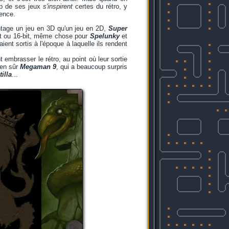
p de ses jeux
s'inspirent
certes du rétro, y
rence.
ntage un jeu en 3D qu'un jeu en 2D,
Super
bit ou 16-bit, même chose pour
Spelunky
et
ient sortis à l'époque à laquelle ils rendent
nt embrasser le rétro, au point où leur sortie
ien sûr
Megaman 9
, qui a beaucoup surpris
illa
...