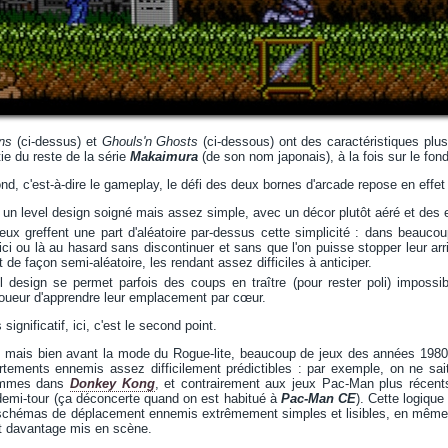
ns
(ci-dessus) et
Ghouls'n Ghosts
(ci-dessous) ont des caractéristiques plus
ie du reste de la série
Makaimura
(de son nom japonais), à la fois sur le fond
nd, c'est-à-dire le gameplay, le défi des deux bornes d'arcade repose en effet
 a un level design soigné mais assez simple, avec un décor plutôt aéré et des 
jeux greffent une part d'aléatoire par-dessus cette simplicité : dans beauc
ici ou là au hasard sans discontinuer et sans que l'on puisse stopper leur arr
de façon semi-aléatoire, les rendant assez difficiles à anticiper.
el design se permet parfois des coups en traître (pour rester poli) impossib
oueur d'apprendre leur emplacement par cœur.
significatif, ici, c'est le second point.
, mais bien avant la mode du Rogue-lite, beaucoup de jeux des années 1980 
ements ennemis assez difficilement prédictibles : par exemple, on ne sait 
lammes dans
Donkey Kong
, et contrairement aux jeux Pac-Man plus récen
demi-tour (ça déconcerte quand on est habitué à
Pac-Man CE
). Cette logique
e schémas de déplacement ennemis extrêmement simples et lisibles, en même 
et davantage mis en scène.