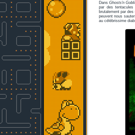
Dans
Ghosts'n Gobl
par des tentacules
brutalement par des 
peuvent nous sauter 
au célébrissime diabl