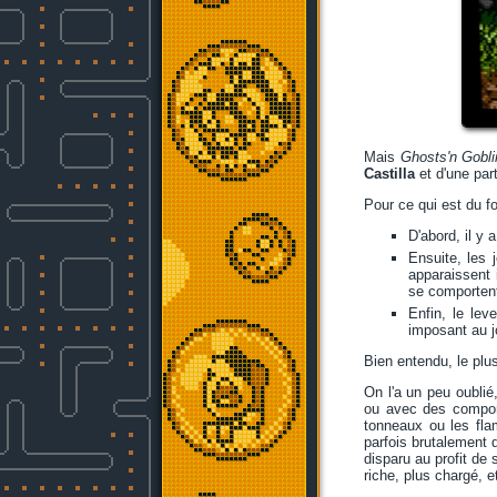
Mais
Ghosts'n Gobli
Castilla
et d'une part
Pour ce qui est du fo
D'abord, il y
Ensuite, les 
apparaissent 
se comportent 
Enfin, le lev
imposant au j
Bien entendu, le plus 
On l'a un peu oublié
ou avec des comport
tonneaux ou les f
parfois brutalement 
disparu au profit d
riche, plus chargé, 