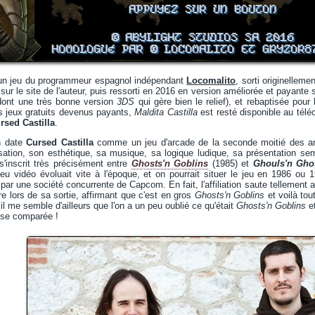
un jeu du programmeur espagnol indépendant
Locomalito
, sorti originellem
sur le site de l'auteur, puis ressorti en 2016 en version améliorée et payante
dont une très bonne version
3DS
qui gère bien le relief), et rebaptisée pour
res jeux gratuits devenus payants,
Maldita Castilla
est resté disponible au tél
rsed Castilla
.
n date
Cursed Castilla
comme un jeu d'arcade de la seconde moitié des ann
isation, son esthétique, sa musique, sa logique ludique, sa présentation se
s'inscrit très précisément entre
Ghosts'n Goblins
(1985) et
Ghouls'n Gho
jeu vidéo évoluait vite à l'époque, et on pourrait situer le jeu en 1986 ou
 par une société concurrente de Capcom. En fait, l'affiliation saute tellement 
re lors de sa sortie, affirmant que c'est en gros
Ghosts'n Goblins
et voilà tou
 il me semble d'ailleurs que l'on a un peu oublié ce qu'était
Ghosts'n Goblins
et
yse comparée !