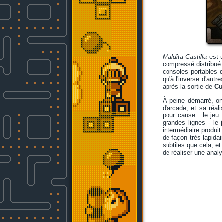
Maldita Castilla
est 
compressé distribué 
consoles portables 
qu'à l'inverse d'aut
après la sortie de
Cu
À peine démarré, o
d'arcade, et sa réal
pour cause : le jeu 
grandes lignes - le 
intermédiaire produit
de façon très lapidai
subtiles que cela, et
de réaliser une anal