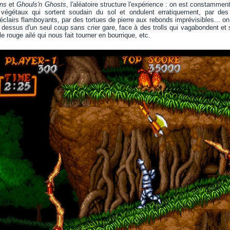
ins
et
Ghouls'n Ghosts
, l'aléatoire structure l'expérience : on est constamme
 végétaux qui sortent soudain du sol et ondulent erratiquement, par de
éclairs flamboyants, par des tortues de pierre aux rebonds imprévisibles... o
dessus d'un seul coup sans crier gare, face à des trolls qui vagabondent et 
e rouge ailé qui nous fait tourner en bourrique, etc.