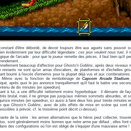
onstant d'être débordé, de devoir toujours être aux aguets sans pouvoir sou
ien évidemment par leur difficulté légendaire :
ces jeux veulent nous tuer
, il
gique de l'arcade : pour que le joueur remette des pièces, il faut bien qu'il p
 rendement...
onnellement beaucoup d'affection pour
Ghosts'n Goblins
, après deux niveaux m
re restants ne sont qu'un amas d'escaliers, de plateformes et d'échelles gr
nt bourré à l'excès d'ennemis pour la plupart déjà vus et aux combinatoires i
 Même avec la fonction de rembobinage de
Capcom Arcade Stadium
é, après quoi le jeu annonce tranquillement qu'il faut le battre une second
ntenu de dix minutes (en speedrun).
uant à lui, a une difficulté nettement moins hyperbolique : il démarre de f
 très brutal, mais il ne grimpe pas jusqu'aux mêmes sommets absurdes, et son l
quinze minutes (en speedrun, ici aussi à faire deux fois pour trente minutes e
te que
Ghosts'n Goblins
, avec de jolis effets de mise en scène qui sont d'a
ssibles à prévoir, cf. le troisième point décrit ci-dessus).
nante de la série : les armes alternatives que le héros peut collecter, trou
us, sont généralement moins bonnes que notre arme par défaut ; elles font don
 dans des configurations où l'on est obligé de s'équiper d'une mauvaise arme !