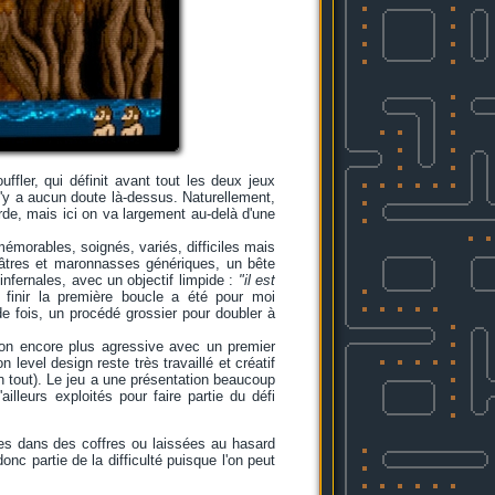
ffler, qui définit avant tout les deux jeux
 n'y a aucun doute là-dessus. Naturellement,
erde, mais ici on va largement au-delà d'une
émorables, soignés, variés, difficiles mais
isâtres et maronnasses génériques, un bête
nfernales, avec un objectif limpide :
"il est
, finir la première boucle a été pour moi
e fois, un procédé grossier pour doubler à
açon encore plus agressive avec un premier
evel design reste très travaillé et créatif
n tout). Le jeu a une présentation beaucoup
illeurs exploités pour faire partie du défi
vées dans des coffres ou laissées au hasard
c partie de la difficulté puisque l'on peut