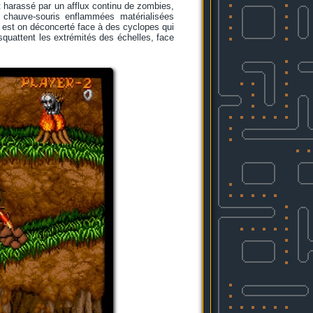
nt harassé par un afflux continu de zombies,
s chauve-souris enflammées matérialisées
n est on déconcerté face à des cyclopes qui
squattent les extrémités des échelles, face