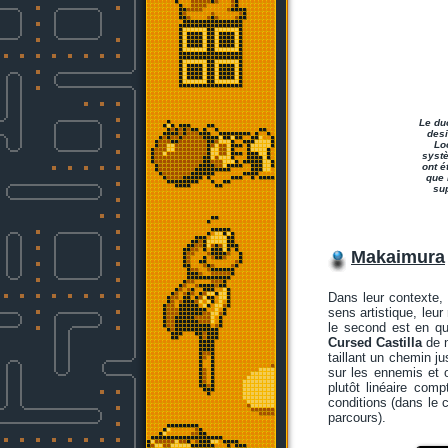
Le du
desi
Lo
systè
ont é
que 
sup
Makaimura
Dans leur contexte
sens artistique, leu
le second est en qu
Cursed Castilla
de n
taillant un chemin j
sur les ennemis et o
plutôt linéaire com
conditions (dans le 
parcours).