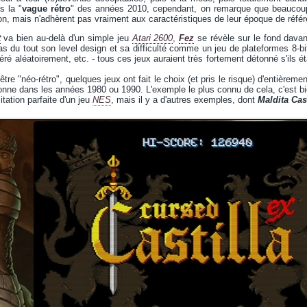
s la "
vague rétro
" des années 2010, cependant, on remarque que beaucou
tion, mais n'adhèrent pas vraiment aux caractéristiques de leur époque de réfé
t
va bien au-delà d'un simple jeu
Atari 2600
,
Fez
se révèle sur le fond dava
s du tout son level design et sa difficulté comme un jeu de plateformes 8-
ré aléatoirement, etc. - tous ces jeux auraient très fortement détonné s'ils éta
'être "néo-rétro", quelques jeux ont fait le choix (et pris le risque) d'entièreme
onne dans les années 1980 ou 1990. L'exemple le plus connu de cela, c'est b
tation parfaite d'un jeu
NES
, mais il y a d'autres exemples, dont
Maldita Cast