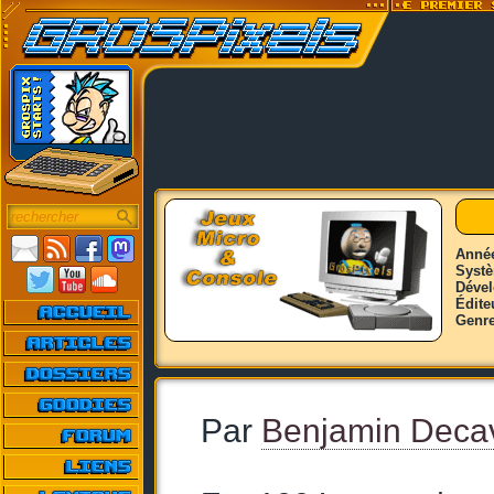
Anné
Syst
Déve
Édite
Genr
Par
Benjamin Deca