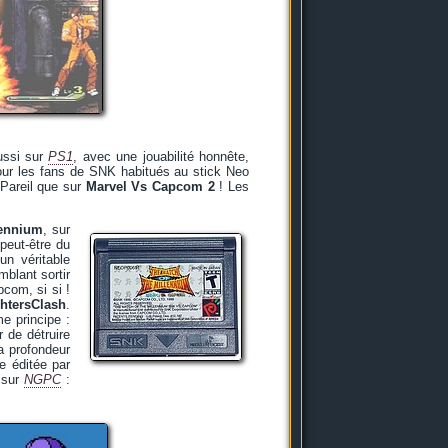
ussi sur
PS1
, avec une jouabilité honnête,
our les fans de SNK habitués au stick Neo
Pareil que sur
Marvel Vs Capcom 2
! Les
lennium
, sur
 peut-être du
un véritable
blant sortir
pcom, si si !
hters
Clash
.
me principe :
 de détruire
a profondeur
e éditée par
 sur
NGPC
: