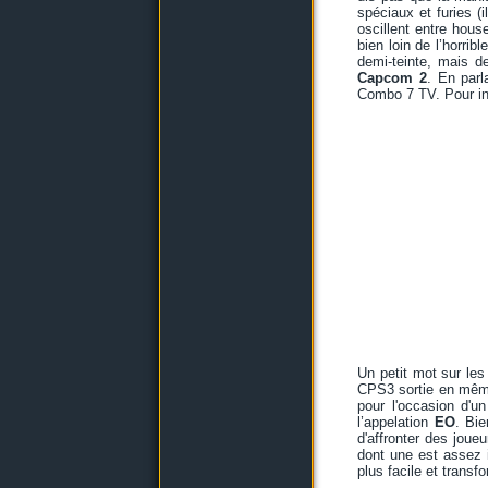
spéciaux et furies 
oscillent entre hou
bien loin de l’horri
demi-teinte, mais 
Capcom 2
. En parl
Combo 7 TV. Pour in
Un petit mot sur les
CPS3 sortie en mêm
pour l'occasion d'u
l’appelation
EO
. Bi
d'affronter des jou
dont une est assez in
plus facile et transf