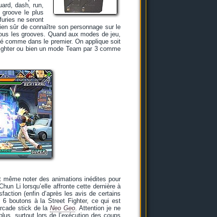
uard, dash, run,
e groove le plus
furies ne seront
ien sûr de connaître son personnage sur le
tous les grooves. Quand aux modes de jeu,
osé comme dans le premier. On applique soit
Fighter ou bien un mode Team par 3 comme
ut même noter des animations inédites pour
un Li lorsqu’elle affronte cette dernière à
action (enfin d’après les avis de certains
 6 boutons à la Street Fighter, ce qui est
rcade stick de la
Neo Geo
. Attention je ne
plus, surtout lors de l’exécution des coups