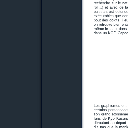
recherche sur le net
roll...) et avec de 
puissant est celui d
exécutables que dan
bout des doigts. He
on retrouve bien ent
même le ratio, dans
dans un KOF. Capcom 
Les graphismes ont 
certains personnages
son grand étonnemen
fans de Kyo Kusanagi
déroutant au départ
dis pas que la mania