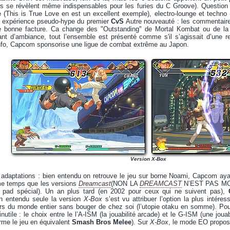
(ils se révèlent même indispensables pour les furies du C Groove). Question
se (This is True Love en est un excellent exemple), electro-lounge et techn
ble expérience pseudo-hype du premier
CvS
Autre nouveauté : les commentaire
de bonne facture. Ca change des "Outstanding" de Mortal Kombat ou de l
ant d’ambiance, tout l’ensemble est présenté comme s'il s’agissait d’une re
fo, Capcom sponsorise une ligue de combat extrême au Japon.
Version X-Box
 adaptations : bien entendu on retrouve le jeu sur borne Noami, Capcom ayan
e temps que les versions
Dreamcast
(NON LA
DREAMCAST
N’EST PAS MO
n pad spécial). Un an plus tard (en 2002 pour ceux qui ne suivent pas),
en entendu seule la version
X-Box
s’est vu attribuer l’option la plus intére
eurs du monde entier sans bouger de chez soi (l’utopie otaku en somme). Po
utile : le choix entre le l’A-ISM (la jouabilité arcade) et le G-ISM (une joua
orme le jeu en équivalent
Smash Bros Melee
). Sur
X-Box
, le mode EO propose