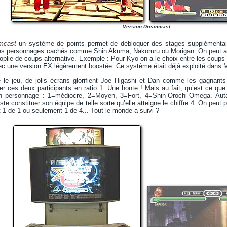
Version Dreamcast
mcast
un système de points permet de débloquer des stages supplémentair
des personnages cachés comme Shin Akuma, Nakoruru ou Morigan. On peut au
noplie de coups alternative. Exemple : Pour Kyo on a le choix entre les cou
ec une version EX légèrement boostée. Ce système était déjà exploité dans
e le jeu, de jolis écrans glorifient Joe Higashi et Dan comme les gagnants 
er ces deux participants en ratio 1. Une honte ! Mais au fait, qu’est ce qu
un personnage : 1=médiocre, 2=Moyen, 3=Fort, 4=Shin-Orochi-Omega. Autant
t juste constituer son équipe de telle sorte qu’elle atteigne le chiffre 4. On pe
t 1 de 1 ou seulement 1 de 4... Tout le monde a suivi ?