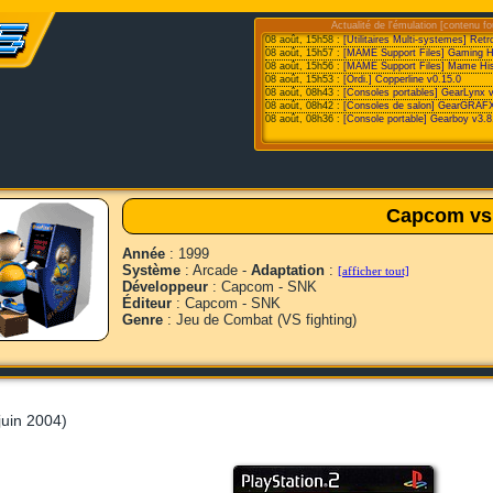
Actualité de l'émulation [contenu fo
08 août, 15h58 :
[Utilitaires Multi-systemes] Retr
08 août, 15h57 :
[MAME Support Files] Gaming Hist
08 août, 15h56 :
[MAME Support Files] Mame His
08 août, 15h53 :
[Ordi.] Copperline v0.15.0
08 août, 08h43 :
[Consoles portables] GearLynx 
08 août, 08h42 :
[Consoles de salon] GearGRAFX
08 août, 08h36 :
[Console portable] Gearboy v3.8
Capcom vs
Année
: 1999
Système
: Arcade -
Adaptation
:
[afficher tout]
Développeur
: Capcom - SNK
Éditeur
: Capcom - SNK
Genre
: Jeu de Combat (VS fighting)
juin 2004)