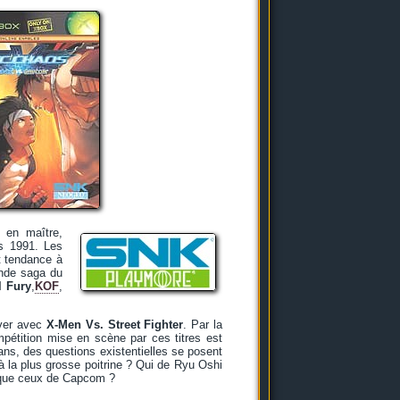
 en maître,
s 1991. Les
t tendance à
rande saga du
l Fury
,
KOF
,
over avec
X-Men Vs. Street Fighter
. Par la
pétition mise en scène par ces titres est
ns, des questions existentielles se posent
à la plus grosse poitrine ? Qui de Ryu Oshi
ts que ceux de Capcom ?