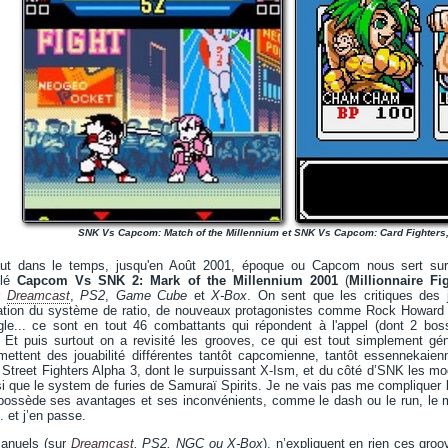
SNK Vs Capcom: Match of the Millennium et SNK Vs Capcom: Card Fighters
aut dans le temps, jusqu'en Août 2001, époque ou Capcom nous sert sur
tulé
Capcom Vs SNK 2: Mark of the Millennium 2001
(
Millionnaire Fi
ur
Dreamcast
,
PS2
,
Game Cube
et
X-Box
. On sent que les critiques des 
ation du système de ratio, de nouveaux protagonistes comme Rock Howard e
e... ce sont en tout 46 combattants qui répondent à l'appel (dont 2 bo
 Et puis surtout on a revisité les grooves, ce qui est tout simplement géni
ettent des jouabilité différentes tantôt capcomienne, tantôt essennekaien
 Street Fighters Alpha 3, dont le surpuissant X-Ism, et du côté d’SNK les m
 que le system de furies de Samuraï Spirits. Je ne vais pas me compliquer 
ossède ses avantages et ses inconvénients, comme le dash ou le run, le m
. et j’en passe.
manuels (sur
Dreamcast
, PS2, NGC ou X-Box
), n’expliquent en rien ces groo