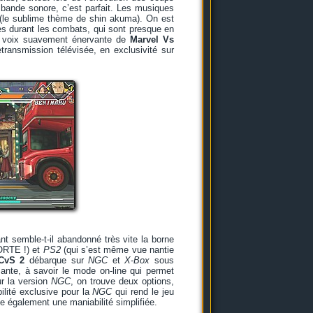
 bande sonore, c’est parfait. Les musiques
o (le sublime thème de shin akuma). On est
s durant les combats, qui sont presque en
a voix suavement énervante de
Marvel Vs
transmission télévisée, en exclusivité sur
t semble-t-il abandonné très vite la borne
RTE !) et
PS2
(qui s’est même vue nantie
CvS 2
débarque sur
NGC
et
X-Box
sous
ssante, à savoir le mode on-line qui permet
ur la version
NGC
, on trouve deux options,
bilité exclusive pour la
NGC
qui rend le jeu
 également une maniabilité simplifiée.