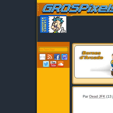
Par
Dead JFK
(13 