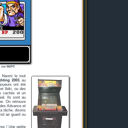
, sur NGPC
 Naomi le tout
ghting 2001
au
joueurs ont été
t Ibiki, ou des
ss cachés et un
al. Ils sont au
ne. On retrouve
odes Advance et
la tâche, disons
id air guard ou
ves ! Une petite