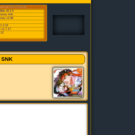
urni par
Emu-France
]
oBat v8.2.0
ory Inifi...
tory v2.89
v1.2.22
 v1.7.17
.12
 SNK