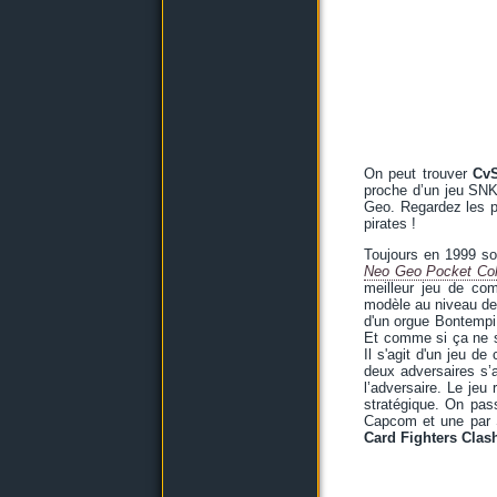
On peut trouver
Cv
proche d’un jeu SNK
Geo. Regardez les p
pirates !
Toujours en 1999 so
Neo Geo Pocket Col
meilleur jeu de com
modèle au niveau de
d'un orgue Bontempi.
Et comme si ça ne s
Il s'agit d'un jeu d
deux adversaires s’a
l’adversaire. Le je
stratégique. On pas
Capcom et une par S
Card Fighters Clas