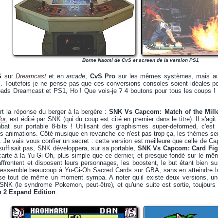
Borne Naomi de CvS et screen de la version PS1
S
sur
Dreamcast
et en
arcade
,
CvS Pro
sur les mêmes systèmes, mais a
. Toutefois je ne pense pas que ces conversions consoles soient idéales p
ads Dreamcast et PS1, Ho ! Que vois-je ? 4 boutons pour tous les coups ! 
rt la réponse du berger à la bergère :
SNK Vs Capcom: Match of the Mil
or
, est édité par SNK (qui du coup est cité en premier dans le titre). Il s'agit
bat sur portable 8-bits ! Utilisant des graphismes super-deformed, c'est 
s animations. Côté musique en revanche ce n'est pas trop ça, les thèmes sem
 Je vais vous confier un secret : cette version est meilleure que celle de Ca
uffisait pas, SNK développera, sur sa portable,
SNK Vs Capcom: Card Fig
e carte à la Yu-Gi-Oh, plus simple que ce dernier, et presque fondé sur le mê
ffrontent et disposent leurs personnages, les boostent, le but étant bien sur
u ressemble beaucoup à Yu-Gi-Oh Sacred Cards sur GBA, sans en atteindre l
se tout de même un moment sympa. A noter qu’il existe deux versions, un
NK (le syndrome Pokemon, peut-être), et qu'une suite est sortie, toujours
h 2 Expand Edition
.