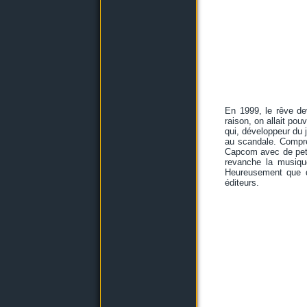
En 1999, le rêve dev
raison, on allait pou
qui, développeur du 
au scandale. Compré
Capcom avec de peti
revanche la musique
Heureusement que d
éditeurs.