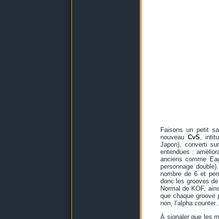
Faisons un petit s
nouveau
CvS
, inti
Japon), converti s
entendues : amélior
anciens comme Eagl
personnage double).
nombre de 6 et perm
donc les grooves de
Normal de KOF, ainsi
que chaque groove p
non, l’alpha counter..
À signaler que les 