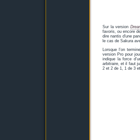
Sur la version
Drea
favoris, ou encore 
dire nantis d'une pa
le cas de Sakura av
Lorsque l’on termin
version Pro pour jou
indique la force d’
arbitraire, et il fau
2 et 2 de 1, 1 de 3 e