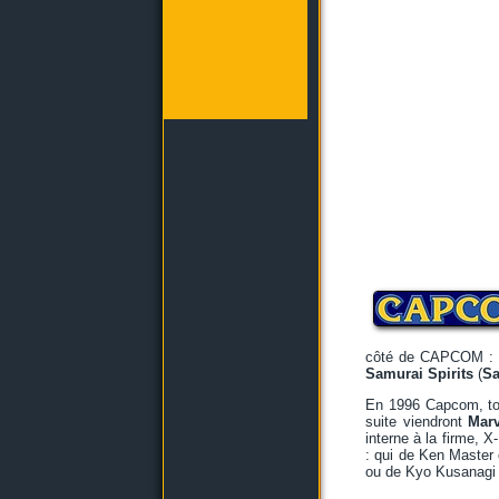
côté de CAPCOM :
Samurai Spirits
(
S
En 1996 Capcom, tou
suite viendront
Marv
interne à la firme, 
: qui de Ken Master 
ou de Kyo Kusanagi e