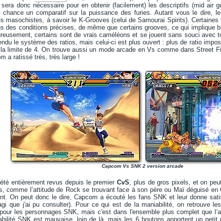
 sera donc nécessaire pour en obtenir (facilement) les descriptifs (mid air g
la chance un comparatif sur la puissance des furies. Autant vous le dire, l
es masochistes, à savoir le K-Grooves (celui de Samourai Spirits). Certaines 
s des conditions précises, de même que certains grooves, ce qui implique b
ureusement, certains sont de vrais caméléons et se jouent sans souci avec 
endu le système des ratios, mais celui-ci est plus ouvert : plus de ratio imp
 la limite de 4. On trouve aussi un mode arcade en Vs comme dans Street 
a ratissé très, très large !
Capcom Vs SNK 2 version arcade
été entièrement revus depuis le premier
CvS
, plus de gros pixels, et on pe
, comme l’attitude de Rock se trouvant face à son père ou Maï déguisé en Ch
t. On peut donc le dire, Capcom a écouté les fans SNK et leur donne satisf
 que j'ai pu consulter). Pour ce qui est de la maniabilité, on retrouve les
 pour les personnages SNK, mais c'est dans l'ensemble plus complet que l’a
bilité SNK est mauvaise, loin de là, mais les 6 boutons apportent un petit 