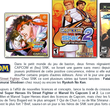
Dans le petit monde du jeu de baston, deux firmes régnaient
CAPCOM et (feu) SNK, se livrant une guerre sans merci depui
joueurs profitèrent de cette positive concurrence, même si elle eu
étouffer certains projets d'autres éditeurs. Ainsi vit le jour une g
Street Fighter
. Chez SNK ce sont plusieurs séries qui furent lancées :
Fata
amurai Shodow
n chez nous) ou encore les
Ryokoh No Ken
.
jours à l’affût de nouvelles licences et concepts, lance la mode du cross
el Super Heroes Vs Street Fighter
et
Marvel Vs Capcom 1 et 2
. La com
X-Men et Marvel Super Heroes étant des licences de Capcom, mais chez les fa
ou de Terry Bogard est le plus arrogant ? Qui de Chun Li ou de Mai Shiranui 
st le plus fort ? Bref, saura-t-on un jour si les héros de SNK sont plus for