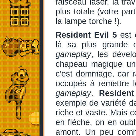
faisceau laser, la tra
plus totale (votre pa
la lampe torche !).
Resident Evil 5
est d
là sa plus grande q
gameplay
, les dével
chapeau magique un 
c'est dommage, car ra
occupés à remettre le
gameplay
.
Resident
exemple de variété d
riche et vaste. Mais 
en flèche, on en oubli
amont. Un peu co