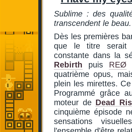
Sublime : des qualit
transcendent le beau.
Dès les premières ba
que le titre serait
constante dans la sé
Rebirth
puis
REØ
o
quatrième opus, mais
plein les mirettes. 
Programmé grâce au
moteur de
Dead Ris
cinquième épisode n
sensations visuell
l'ensemble d'être rel