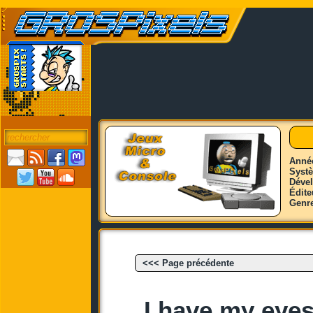
Anné
Syst
Déve
Édite
Genr
<<< Page précédente
I have my eyes