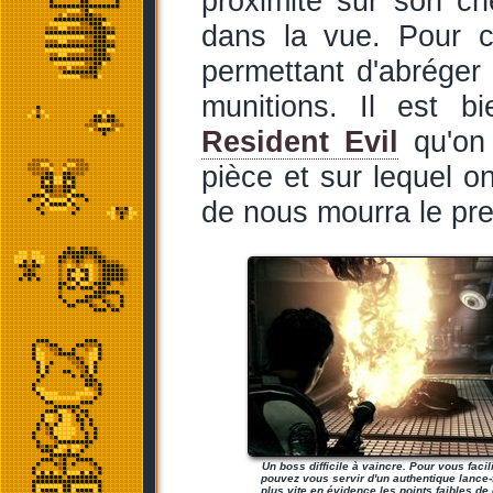
proximité sur son ch
dans la vue. Pour c
permettant d'abréger 
munitions. Il est b
Resident Evil
qu'on 
pièce et sur lequel on
de nous mourra le pre
Un boss difficile à vaincre. Pour vous facil
pouvez vous servir d'un authentique lance
plus vite en évidence les points faibles de