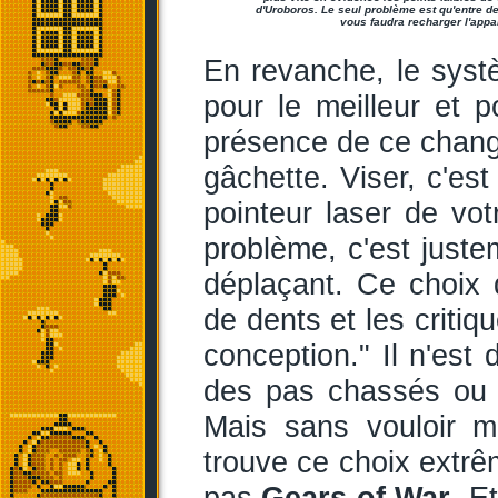
d'Uroboros. Le seul problème est qu'entre deu
vous faudra recharger l'appar
En revanche, le syst
pour le meilleur et 
présence de ce change
gâchette. Viser, c'es
pointeur laser de vo
problème, c'est juste
déplaçant. Ce choix
de dents et les criti
conception." Il n'est 
des pas chassés ou e
Mais sans vouloir m
trouve ce choix extr
pas
Gears of War
. E