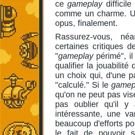
ce
gameplay
difficil
comme un charme. U
opus, finalement.
Rassurez-vous, né
certaines critiques
"
gameplay
périmé", il
qualifier la jouabili
un choix qui, d'une pa
"calculé." Si le
gamep
qu'on ne peut pas vis
pas oublier qu'il y
intéressante, une vari
beaucoup d'efforts po
le fait de pouvoir 