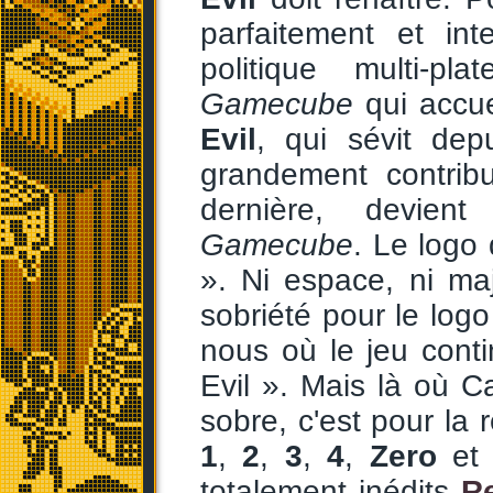
parfaitement et int
politique multi-p
Gamecube
qui accue
Evil
, qui sévit de
grandement contribu
dernière, devien
Gamecube
. Le logo 
». Ni espace, ni ma
sobriété pour le log
nous où le jeu cont
Evil ». Mais là où C
sobre, c'est pour la 
1
,
2
,
3
,
4
,
Zero
e
totalement inédits
Re