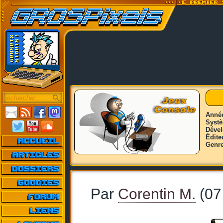
Anné
Syst
Déve
Édite
Genr
Par
Corentin M.
(07 