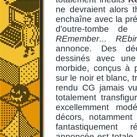
ne devraient alors 
enchaîne avec la pr
d'outre-tombe de
REmember
...
REbir
annonce. Des déc
dessinés avec un
morbide, conçus à pa
sur le noir et blanc,
rendu CG jamais vu
totalement transfigu
excellemment modél
décors, notamment 
fantastiquement r
annoncée est totale.