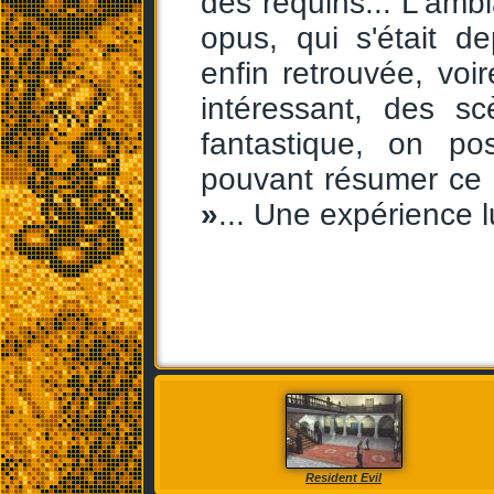
des requins... L'amb
opus, qui s'était 
enfin retrouvée, voi
intéressant, des s
fantastique, on p
pouvant résumer c
»
... Une expérience 
Resident Evil